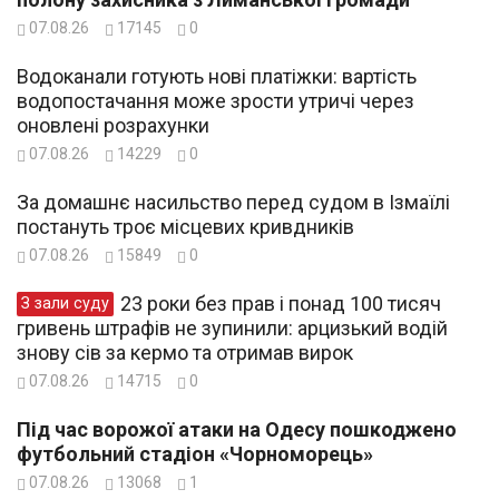
07.08.26
17145
0
Водоканали готують нові платіжки: вартість
водопостачання може зрости утричі через
оновлені розрахунки
07.08.26
14229
0
За домашнє насильство перед судом в Ізмаїлі
постануть троє місцевих кривдників
07.08.26
15849
0
23 роки без прав і понад 100 тисяч
З зали суду
гривень штрафів не зупинили: арцизький водій
знову сів за кермо та отримав вирок
07.08.26
14715
0
Під час ворожої атаки на Одесу пошкоджено
футбольний стадіон «Чорноморець»
07.08.26
13068
1