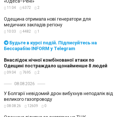
«Одеса–Рені»
11:04
6372
2
Одещина отримала нові генератори для
медичних закладів регіону
10:03
4482
1
Будьте в курсі подій. Підписуйтесь на
Бессарабію INFORM у Telegram
Внаслідок нічної комбінованої атаки по
Одещині постраждало щонайменше 8 людей
09:04
7695
2
08.08.2026
У Болгарії невідомий дрон вибухнув неподалік від
великого газопроводу
08.08.26
12609
0