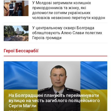
У Молдові затримали колишніх
прикордонників та жінку, які
допомогли сотням українських
чоловіків незаконно перетнути кордон
У центральному сквері Болграда
облаштовують Алею Слави полеглих
Героїв громади
Герої Бессарабії
На Болградщині планують перейменувати
вулицю на честь загиблого поліцейського
Сергія Магли