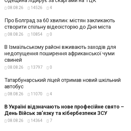
Одещина лідирує за скаргами на ТЦК
08.08.26
14526
4
Про Болград за 60 хвилин: містян закликають
створити спільну відеоісторію до Дня міста
08.08.26
10854
0
В Ізмаїльському районі вживають заходів для
недопущення поширення африканської чуми
свиней
08.08.26
13797
0
Татарбунарський ліцей отримав новий шкільний
автобус
08.08.26
11070
4
В Україні відзначають нове професійне свято –
День Військ зв’язку та кібербезпеки ЗСУ
08.08.26
14364
7