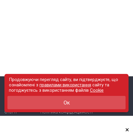
Продовжуючи перегляд сайту, ви підтверджуєте, що
ознайомлені з
правилами використання
сайту
та
погоджуєтесь з використанням файлів
Cookie
Зміст
Інфо
Ок
Новини
Правила використання сайту
Статті
Політика конфіденційності
Блоги
Карта сайту
×