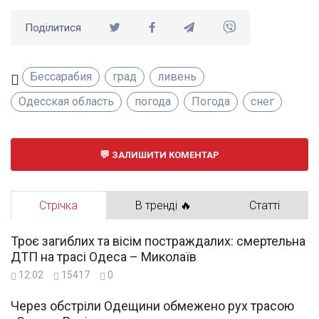
Поділитися
Бессарабия
град
ливень
Одесская область
погода
Погода
снег
ЗАЛИШИТИ КОМЕНТАР
Стрічка
В тренді 🔥
Статті
Троє загиблих та вісім постраждалих: смертельна
ДТП на трасі Одеса – Миколаїв
12:02
15417
0
Через обстріли Одещини обмежено рух трасою