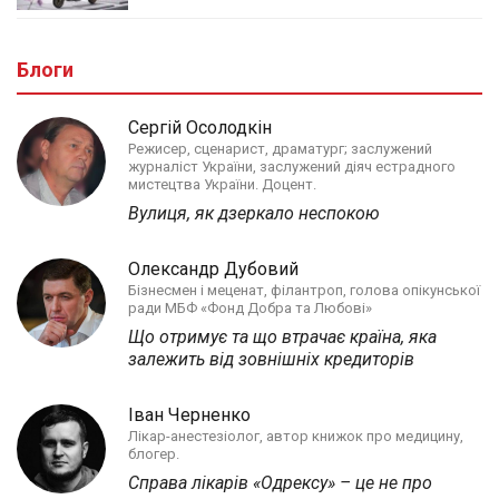
Блоги
Сергій Осолодкін
Режисер, сценарист, драматург; заслужений
журналіст України, заслужений діяч естрадного
мистецтва України. Доцент.
Вулиця, як дзеркало неспокою
Олександр Дубовий
Бізнесмен і меценат, філантроп, голова опікунської
ради МБФ «Фонд Добра та Любові»
Що отримує та що втрачає країна, яка
залежить від зовнішніх кредиторів
Іван Черненко
Лікар-анестезіолог, автор книжок про медицину,
блогер.
Справа лікарів «Одрексу» – це не про