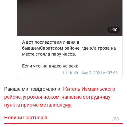
Раніше ми повідомляли:
Житель Измаильского
района, угрожая ножом, напал на сотрудницу
пункта приема металлолома