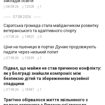
закладів освіти
08.08.26
12528
1
07.08.2026
Саратська громада стала майданчиком розвитку
ветеранського та адаптивного спорту
07.08.26
14823
0
Ціни на пшеницю в портах Дунаю продовжують
падати через низький попит
07.08.26
15039
1
Підвал, що майже не став причиною конфлікту:
як у Болграді знайшли компроміс між
безпекою дітей та збереженням музейної
спадщини
07.08.26
18387
1
Трагічно обірвалося життя звільненого з
полону захисника з Лиманської громади