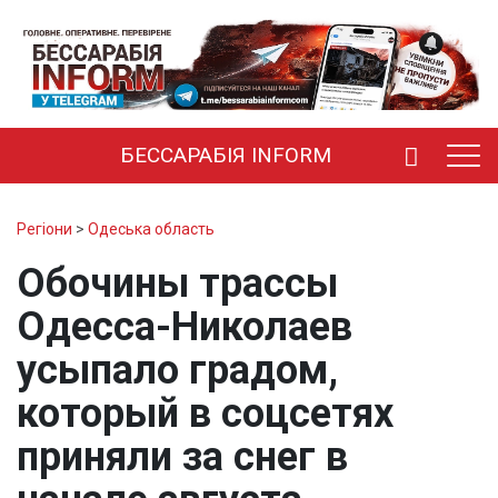
БЕССАРАБІЯ INFORM
Регіони
>
Одеська область
Обочины трассы
Одесса-Николаев
усыпало градом,
который в соцсетях
приняли за снег в