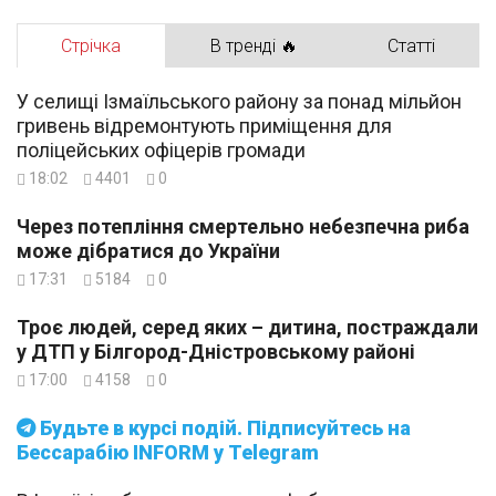
Стрічка
В тренді 🔥
Статті
У селищі Ізмаїльського району за понад мільйон
гривень відремонтують приміщення для
поліцейських офіцерів громади
18:02
4401
0
Через потепління смертельно небезпечна риба
може дібратися до України
17:31
5184
0
Троє людей, серед яких – дитина, постраждали
у ДТП у Білгород-Дністровському районі
17:00
4158
0
Будьте в курсі подій. Підписуйтесь на
Бессарабію INFORM у Telegram