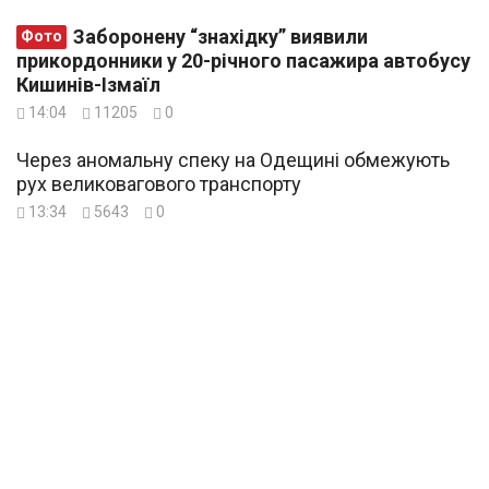
Заборонену “знахідку” виявили
Фото
прикордонники у 20-річного пасажира автобусу
Кишинів-Ізмаїл
14:04
11205
0
Через аномальну спеку на Одещині обмежують
рух великовагового транспорту
13:34
5643
0