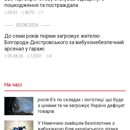
пошкодження та постраждала
09:01
8073
1
05.08.2026
До семи років тюрми загрожує жителю
Білгорода-Дністровського за вибухонебезпечний
арсенал у гаражі
05.08.26
12501
0
На часі
росія б’є по складах і логістиці: що буде
з цінами та чи загрожує Україні дефіцит
товарів
У Німеччині знайшли безпілотник з
вибухівкою біля українського літака