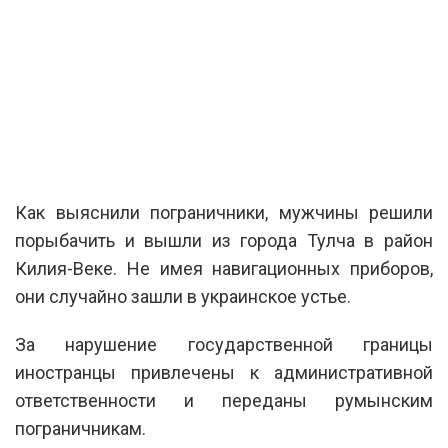
Как выяснили пограничники, мужчины решили
порыбачить и вышли из города Тулча в район
Килия-Веке. Не имея навигационных приборов,
они случайно зашли в украинское устье.
За нарушение государственной границы
иностранцы привлечены к административной
ответственности и переданы румынским
пограничникам.