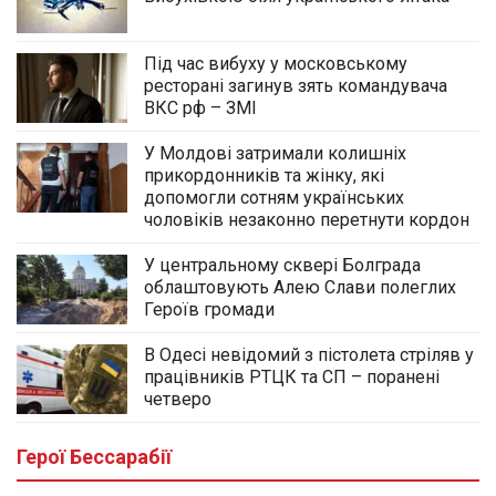
Під час вибуху у московському
ресторані загинув зять командувача
ВКС рф – ЗМІ
У Молдові затримали колишніх
прикордонників та жінку, які
допомогли сотням українських
чоловіків незаконно перетнути кордон
У центральному сквері Болграда
облаштовують Алею Слави полеглих
Героїв громади
В Одесі невідомий з пістолета стріляв у
працівників РТЦК та СП – поранені
четверо
Герої Бессарабії