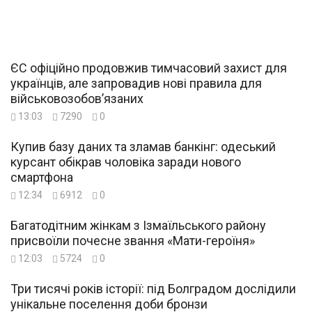
ЄС офіційно продовжив тимчасовий захист для
українців, але запровадив нові правила для
військовозобов’язаних
13:03
7290
0
Купив базу даних та зламав банкінг: одеський
курсант обікрав чоловіка заради нового
смартфона
12:34
6912
0
Багатодітним жінкам з Ізмаїльського району
присвоїли почесне звання «Мати-героїня»
12:03
5724
0
Три тисячі років історії: під Болградом дослідили
унікальне поселення доби бронзи