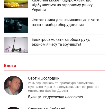
картопля може подорожчати: що
відбувається на аграрному ринку
України
Фототехника для начинающих: с чего
начать выбор оборудования
Електросамокати: свобода руху,
економія часу та зручність!
Блоги
Сергій Осолодкін
Режисер, сценарист, драматург; заслужений
журналіст України, заслужений діяч естрадного
мистецтва України. Доцент.
Вулиця, як дзеркало неспокою