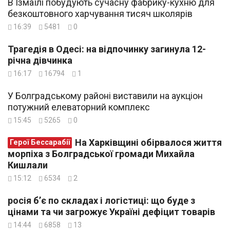
В Ізмаїлі побудують сучасну фабрику-кухню для
безкоштовного харчування тисяч школярів
16:39
5481
0
Трагедія в Одесі: на відпочинку загинула 12-
річна дівчинка
16:17
16794
1
У Болградському районі виставили на аукціон
потужний елеваторний комплекс
15:45
5265
0
На Харківщині обірвалося життя
Герої Бессарабії
морпіха з Болградської громади Михайла
Кишлали
15:12
6534
2
росія б’є по складах і логістиці: що буде з
цінами та чи загрожує Україні дефіцит товарів
14:44
6858
13