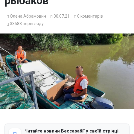
рыбаков
Олена Абрамович
30.07.21
0
коментарів
33588
перегляду
Читайте новини Бессарабії у своїй стрічці.