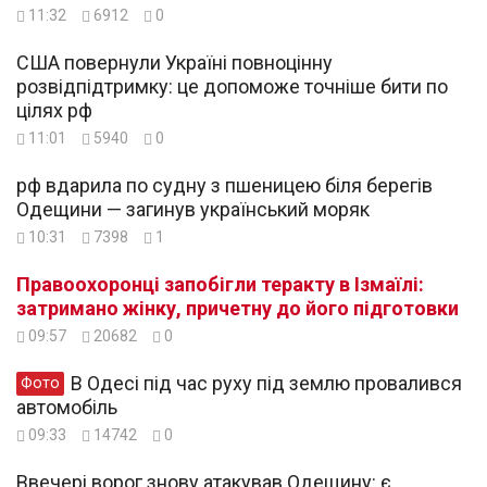
11:32
6912
0
США повернули Україні повноцінну
розвідпідтримку: це допоможе точніше бити по
цілях рф
11:01
5940
0
рф вдарила по судну з пшеницею біля берегів
Одещини — загинув український моряк
10:31
7398
1
Правоохоронці запобігли теракту в Ізмаїлі:
затримано жінку, причетну до його підготовки
09:57
20682
0
В Одесі під час руху під землю провалився
Фото
автомобіль
09:33
14742
0
Ввечері ворог знову атакував Одещину: є