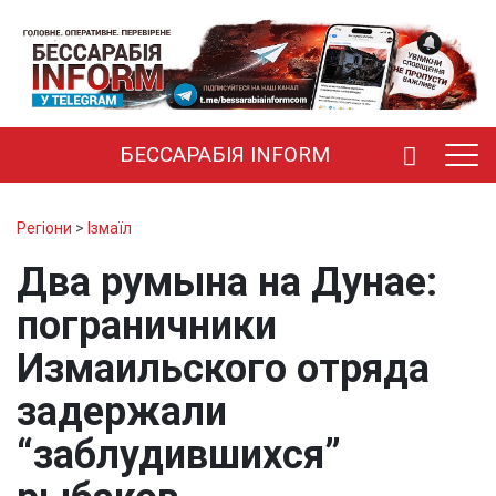
БЕССАРАБІЯ INFORM
Регіони
>
Ізмаїл
Два румына на Дунае:
пограничники
Измаильского отряда
задержали
“заблудившихся”