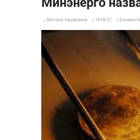
Минэнерго назв
Вікторія Зацаринна
18.06.21
0
комента