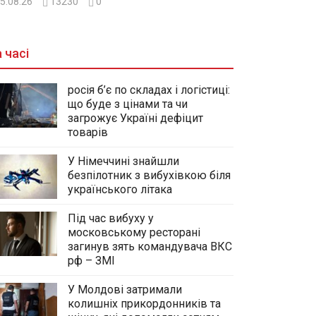
5.08.26
13230
0
 часі
росія б’є по складах і логістиці:
що буде з цінами та чи
загрожує Україні дефіцит
товарів
У Німеччині знайшли
безпілотник з вибухівкою біля
українського літака
Під час вибуху у
московському ресторані
загинув зять командувача ВКС
рф – ЗМІ
У Молдові затримали
колишніх прикордонників та