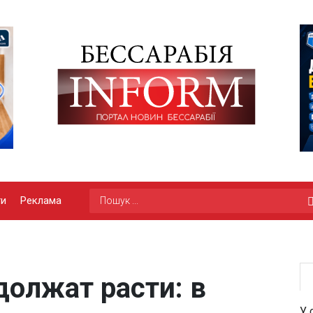
ги
Реклама
должат расти: в
У 