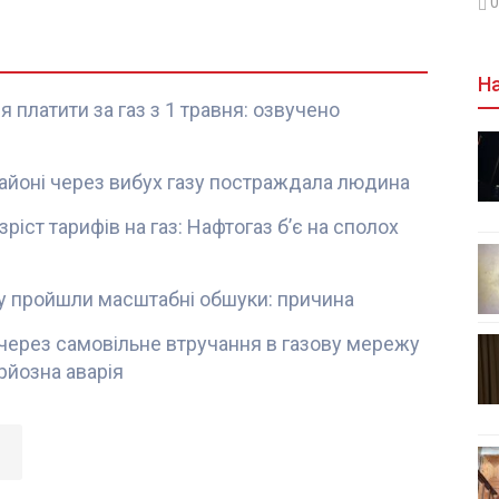
0
На
 платити за газ з 1 травня: озвучено
айоні через вибух газу постраждала людина
ріст тарифів на газ: Нафтогаз б’є на сполох
ону пройшли масштабні обшуки: причина
 через самовільне втручання в газову мережу
рйозна аварія