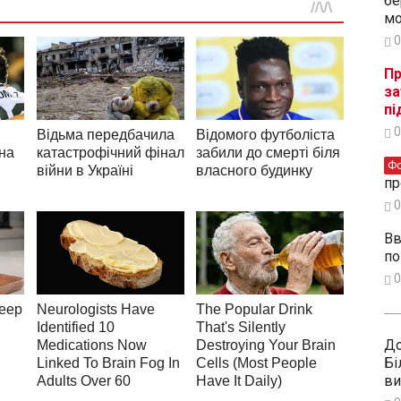
бе
мо
0
Пр
за
пі
0
Ф
пр
0
Вв
по
0
До
Бі
ви