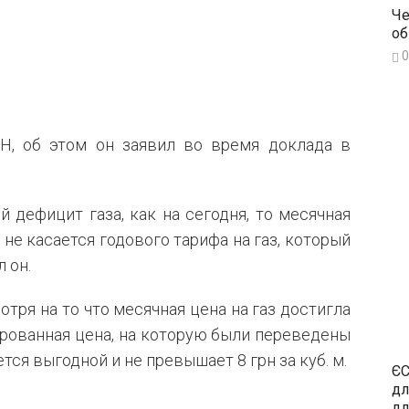
Че
об
0
Н, об этом он заявил во время доклада в
й дефицит газа, как на сегодня, то месячная
не касается годового тарифа на газ, который
 он.
отря на то что месячная цена на газ достигла
сированная цена, на которую были переведены
тся выгодной и не превышает 8 грн за куб. м.
ЄС
дл
дл