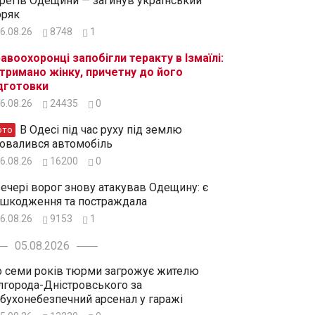
регів Одещини — загинув український
ряк
6.08.26
8748
1
авоохоронці запобігли теракту в Ізмаїлі:
тримано жінку, причетну до його
дготовки
6.08.26
24435
0
В Одесі під час руху під землю
ото
овалився автомобіль
6.08.26
16200
0
ечері ворог знову атакував Одещину: є
шкодження та постраждала
6.08.26
9153
1
05.08.2026
 семи років тюрми загрожує жителю
лгорода-Дністровського за
бухонебезпечний арсенал у гаражі