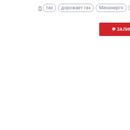
газ
дорожает газ
Минэнерго
ЗАЛИ