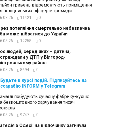
льйон гривень відремонтують приміщення
я поліцейських офіцерів громади
6.08.26
11421
0
рез потепління смертельно небезпечна
ба може дібратися до України
6.08.26
12258
0
оє людей, серед яких – дитина,
страждали у ДТП у Білгород-
істровському районі
6.08.26
8694
0
суйтесь на
ссарабію INFORM у Telegram
Ізмаїлі побудують сучасну фабрику-кухню
я безкоштовного харчування тисяч
олярів
6.08.26
9747
0
агедія в Одесі: на відпочинку загинула