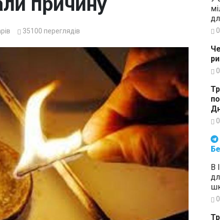
али причину
мі
дл
0
рів
35100
переглядів
Че
ри
0
Тр
по
Дн
0
Будьте в курсі подій. Підпи
Бе
В 
дл
шк
0
Тр