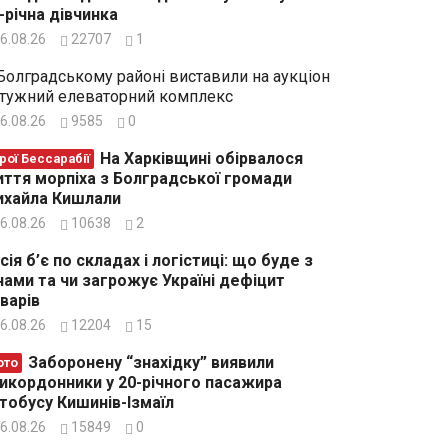
-річна дівчинка
6.08.26
22707
1
Болградському районі виставили на аукціон
тужний елеваторний комплекс
6.08.26
9585
0
На Харківщині обірвалося
рої Бессарабії
ття морпіха з Болградської громади
хайла Кишлали
6.08.26
10638
2
сія б’є по складах і логістиці: що буде з
нами та чи загрожує Україні дефіцит
варів
6.08.26
12204
15
Заборонену “знахідку” виявили
ото
икордонники у 20-річного пасажира
тобусу Кишинів-Ізмаїл
6.08.26
15849
0