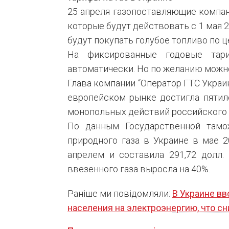
25 апреля газопоставляющие компан
которые будут действовать с 1 мая 2
будут покупать голубое топливо по цен
На фиксированные годовые тар
автоматически. Но по желанию можн
Глава компании “Оператор ГТС Украин
европейском рынке достигла пятил
монопольных действий российского “
По данным Государственной тамо
природного газа в Украине в мае 
апрелем и составила 291,72 долл.
ввезенного газа выросла на 40%.
Раніше ми повідомляли:
В Украине в
населения на электроэнергию, что сн