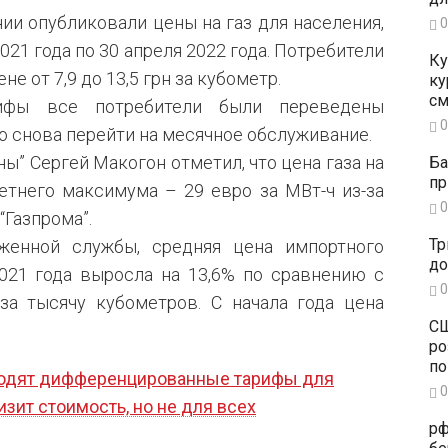
ии опубликовали цены на газ для населения,
0
021 года по 30 апреля 2022 года. Потребители
Ку
е от 7,9 до 13,5 грн за кубометр.
ку
см
ифы все потребители были переведены
0
о снова перейти на месячное обслуживание.
ы” Сергей Макогон отметил, что цена газа на
Ба
пр
етнего максимума – 29 евро за МВт-ч из-за
0
Газпрома”.
Тр
женной службы, средняя цена импортного
до
2021 года выросла на 13,6% по сравнению с
0
 за тысячу кубометров. С начала года цена
СШ
ро
по
водят дифференцированные тарифы для
0
изит стоимость, но не для всех
рф