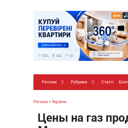
Регіони
Рубрики
Статті
Бло
Регіони
>
Україна
Цены на газ про