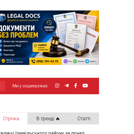
Ми у соцмережах:
Стрічка
В тренді 🔥
Статті
селищі Ізмаїльського району за понад