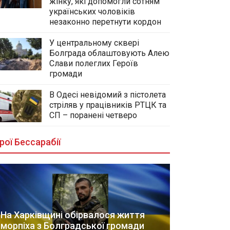
жінку, які допомогли сотням
українських чоловіків
незаконно перетнути кордон
У центральному сквері
Болграда облаштовують Алею
Слави полеглих Героїв
громади
В Одесі невідомий з пістолета
стріляв у працівників РТЦК та
СП – поранені четверо
рої Бессарабії
На Харківщині обірвалося життя
морпіха з Болградської громади