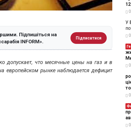
12
0
У 
по
ершими. Підпишіться на
0
Підписатися
ссарабія INFORM».
Ге
жи
Ми
ко допускает, что месячные цены на газ и в
0
 на европейском рынке наблюдается дефицит
ро
ці
то
0
Ф
пр
ав
0