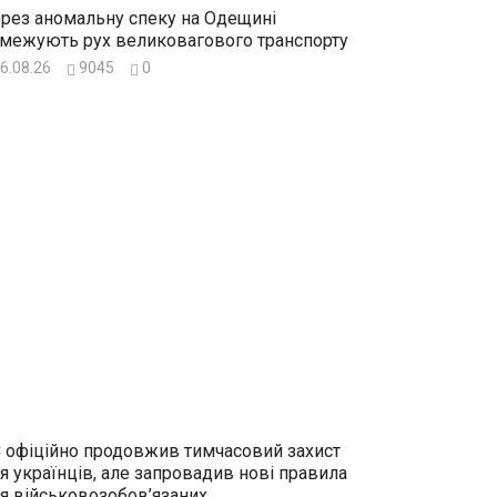
рез аномальну спеку на Одещині
межують рух великовагового транспорту
6.08.26
9045
0
 офіційно продовжив тимчасовий захист
я українців, але запровадив нові правила
я військовозобов’язаних