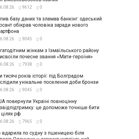
6.08.26
9612
0
пив базу даних та зламав банкінг: одеський
рсант обікрав чоловіка заради нового
артфона
6.08.26
9045
0
гатодітним жінкам з Ізмаїльського району
исвоїли почесне звання «Мати-героїня»
6.08.26
7938
0
и тисячі років історії: під Болградом
слідили унікальне поселення доби бронзи
6.08.26
9045
0
А повернули Україні повноцінну
звідпідтримку: це допоможе точніше бити
 цілях рф
6.08.26
7965
0
 вдарила по судну з пшеницею біля