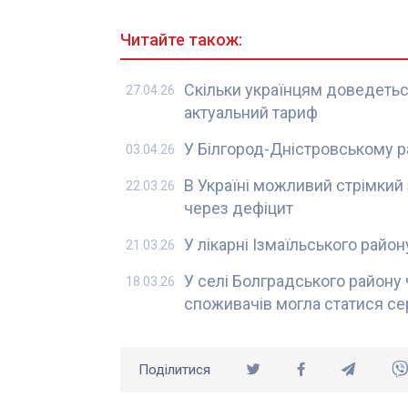
Читайте також:
Скільки українцям доведеться
27.04.26
актуальний тариф
У Білгород-Дністровському р
03.04.26
В Україні можливий стрімкий з
22.03.26
через дефіцит
У лікарні Ізмаїльського рай
21.03.26
У селі Болградського району
18.03.26
споживачів могла статися се
Поділитися