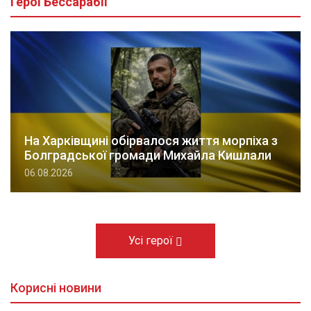
Герої Бессарабії
На Харківщині обірвалося життя морпіха з
Болградської громади Михайла Кишлали
06.08.2026
Усі герої
Корисні новини