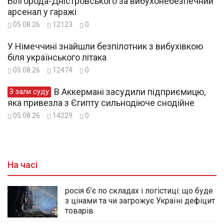
Білгорода-Дністровського за вибухонебезпечний
арсенал у гаражі
05.08.26
12123
0
У Німеччині знайшли безпілотник з вибухівкою
біля українського літака
05.08.26
12474
0
В Аккермані засудили підприємицю,
З зали суду
яка привезла з Єгипту сильнодіюче снодійне
05.08.26
14229
0
На часі
росія б’є по складах і логістиці: що буде
з цінами та чи загрожує Україні дефіцит
товарів