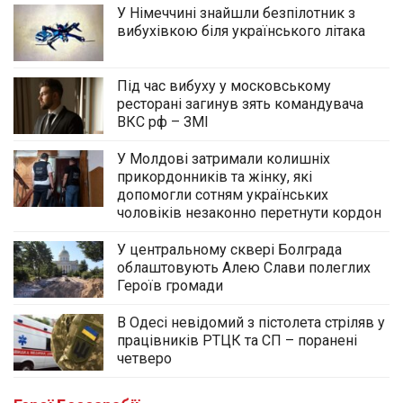
У Німеччині знайшли безпілотник з
вибухівкою біля українського літака
Під час вибуху у московському
ресторані загинув зять командувача
ВКС рф – ЗМІ
У Молдові затримали колишніх
прикордонників та жінку, які
допомогли сотням українських
чоловіків незаконно перетнути кордон
У центральному сквері Болграда
облаштовують Алею Слави полеглих
Героїв громади
В Одесі невідомий з пістолета стріляв у
працівників РТЦК та СП – поранені
четверо