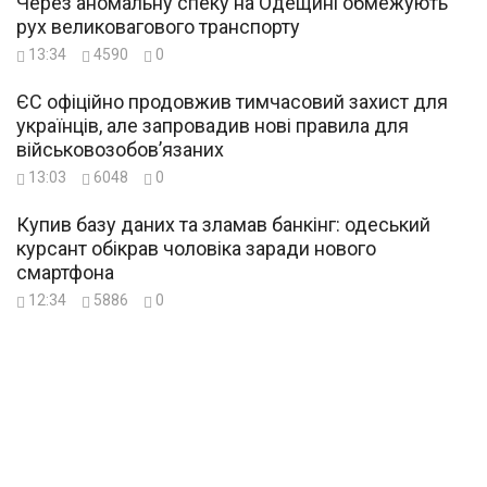
Через аномальну спеку на Одещині обмежують
рух великовагового транспорту
13:34
4590
0
ЄС офіційно продовжив тимчасовий захист для
українців, але запровадив нові правила для
військовозобов’язаних
13:03
6048
0
Купив базу даних та зламав банкінг: одеський
курсант обікрав чоловіка заради нового
смартфона
12:34
5886
0