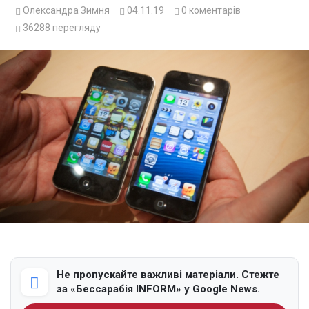
Олександра Зимня
04.11.19
0
коментарів
36288
перегляду
Не пропускайте важливі матеріали. Стежте
за «Бессарабія INFORM» у Google News.