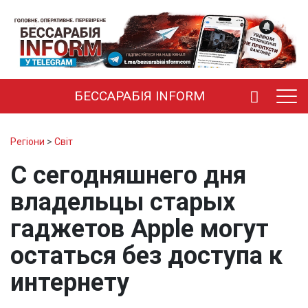
БЕССАРАБІЯ INFORM
Регіони
>
Світ
С сегодняшнего дня
владельцы старых
гаджетов Apple могут
остаться без доступа к
интернету