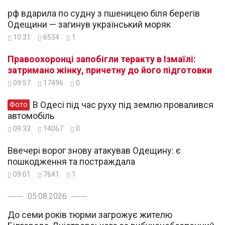
рф вдарила по судну з пшеницею біля берегів
Одещини — загинув український моряк
10:31
6534
1
Правоохоронці запобігли теракту в Ізмаїлі:
затримано жінку, причетну до його підготовки
09:57
17496
0
В Одесі під час руху під землю провалився
Фото
автомобіль
09:33
14067
0
Ввечері ворог знову атакував Одещину: є
пошкодження та постраждала
09:01
7641
1
05.08.2026
До семи років тюрми загрожує жителю