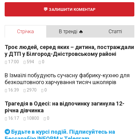
ЗАЛИШИТИ КОМЕНТАР
Стрічка
В тренді 🔥
Статті
Троє людей, серед яких – дитина, постраждали
у ДТП у Білгород-Дністровському районі
17:00
594
0
В Ізмаїлі побудують сучасну фабрику-кухню для
безкоштовного харчування тисяч школярів
16:39
2970
0
Трагедія в Одесі: на відпочинку загинула 12-
річна дівчинка
16:17
10800
0
Будьте в курсі подій. Підписуйтесь на
Бессарабію INFORM у Telegram