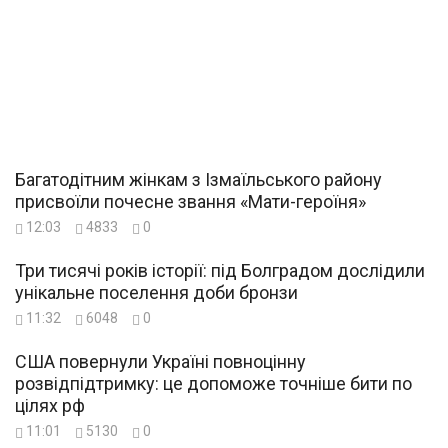
Багатодітним жінкам з Ізмаїльського району
присвоїли почесне звання «Мати-героїня»
12:03
4833
0
Три тисячі років історії: під Болградом дослідили
унікальне поселення доби бронзи
11:32
6048
0
США повернули Україні повноцінну
розвідпідтримку: це допоможе точніше бити по
цілях рф
11:01
5130
0