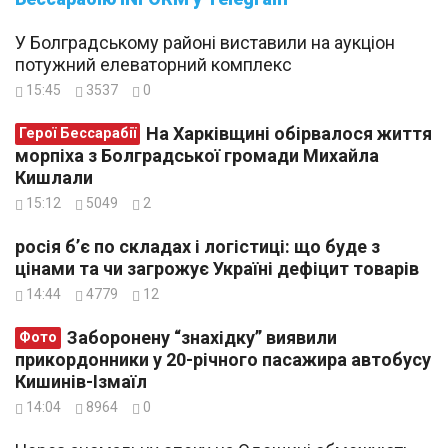
У Болградському районі виставили на аукціон
потужний елеваторний комплекс
15:45
3537
0
На Харківщині обірвалося життя
Герої Бессарабії
морпіха з Болградської громади Михайла
Кишлали
15:12
5049
2
росія б’є по складах і логістиці: що буде з
цінами та чи загрожує Україні дефіцит товарів
14:44
4779
12
Заборонену “знахідку” виявили
Фото
прикордонники у 20-річного пасажира автобусу
Кишинів-Ізмаїл
14:04
8964
0