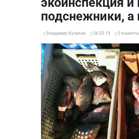
экоинспекция и
подснежники, а
Владимир Куликов
06.03.19
0
комента