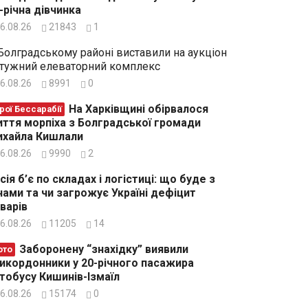
-річна дівчинка
6.08.26
21843
1
Болградському районі виставили на аукціон
тужний елеваторний комплекс
6.08.26
8991
0
На Харківщині обірвалося
рої Бессарабії
ття морпіха з Болградської громади
хайла Кишлали
6.08.26
9990
2
сія б’є по складах і логістиці: що буде з
нами та чи загрожує Україні дефіцит
варів
6.08.26
11205
14
Заборонену “знахідку” виявили
ото
икордонники у 20-річного пасажира
тобусу Кишинів-Ізмаїл
6.08.26
15174
0