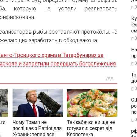
0
ба, которую не успели реализовать
онфискована.
Ку
ку
см
 реализаторов рыбы составляют протоколы, но
0
елающих заработать в обход закона.
Ба
вято-Троицкого храма в Татарбунарах за
пр
асколе и запретили совершать богослужения
0
Тр
до
0
СШ
ро
по
0
рф