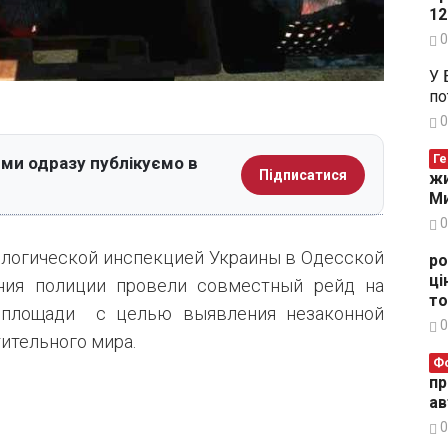
12
0
У 
по
0
Ге
 ми одразу публікуємо в
Підписатися
жи
Ми
0
ологической инспекцией Украины в Одесской
ро
ці
ения полиции провели совместный рейд на
то
 площади с целью выявления незаконной
0
ительного мира.
Ф
пр
ав
0