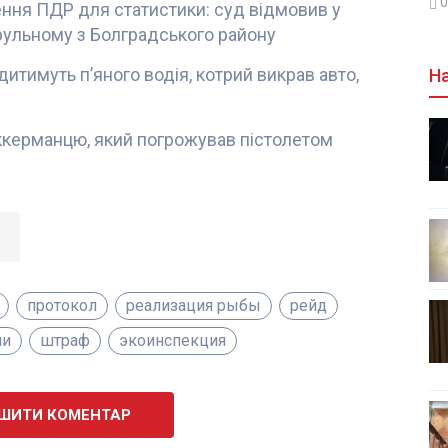
0
ня ПДР для статистики: суд відмовив у
трульному з Болградського району
итимуть п’яного водія, котрий викрав авто,
На
ккерманцю, який погрожував пістолетом
протокол
реализация рыбы
рейд
ми
штраф
экоинспекция
ШИТИ КОМЕНТАР