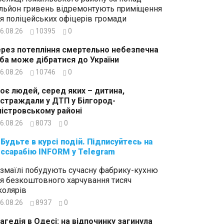
льйон гривень відремонтують приміщення
я поліцейських офіцерів громади
6.08.26
10395
0
рез потепління смертельно небезпечна
ба може дібратися до України
6.08.26
10746
0
оє людей, серед яких – дитина,
страждали у ДТП у Білгород-
істровському районі
6.08.26
8073
0
суйтесь на
ссарабію INFORM у Telegram
Ізмаїлі побудують сучасну фабрику-кухню
я безкоштовного харчування тисяч
олярів
6.08.26
8937
0
агедія в Одесі: на відпочинку загинула