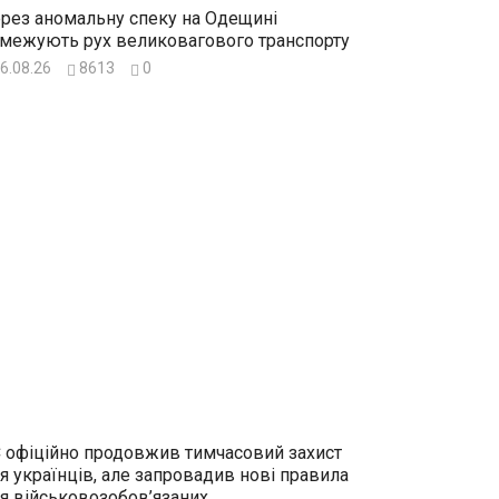
рез аномальну спеку на Одещині
межують рух великовагового транспорту
6.08.26
8613
0
 офіційно продовжив тимчасовий захист
я українців, але запровадив нові правила
я військовозобов’язаних