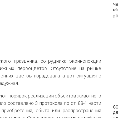
Че
об
0
кого праздника, сотрудника экоинспекции
нижных первоцветов. Отсутствие на рынке
енних цветов порадовала, а вот ситуация с
адужная.
уют порядок реализации объектов животного
ло составлено 3 протокола по ст. 88-1 части
ЄС
приобретения, сбыта или распространения
дл
дл
ого мира…». Суд определит сумму штрафа за