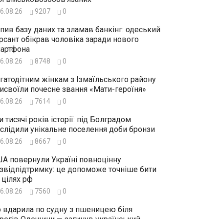
6.08.26
9207
0
пив базу даних та зламав банкінг: одеський
рсант обікрав чоловіка заради нового
артфона
6.08.26
8748
0
гатодітним жінкам з Ізмаїльського району
исвоїли почесне звання «Мати-героїня»
6.08.26
7614
0
и тисячі років історії: під Болградом
слідили унікальне поселення доби бронзи
6.08.26
8667
0
А повернули Україні повноцінну
звідпідтримку: це допоможе точніше бити
 цілях рф
6.08.26
7560
0
 вдарила по судну з пшеницею біля