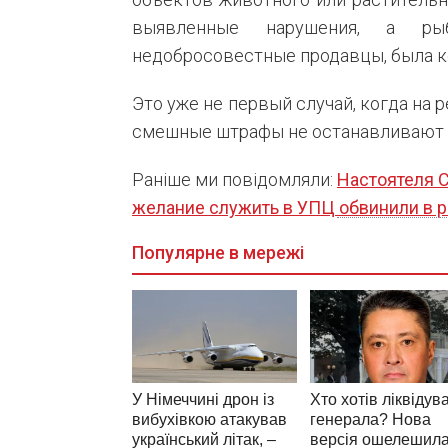
выявленные нарушения, а ры
недобросовестные продавцы, была к
Это уже не первый случай, когда на
смешные штрафы не останавливают ж
Раніше ми повідомляли:
Настоятеля С
желание служить в УПЦ обвинили в р