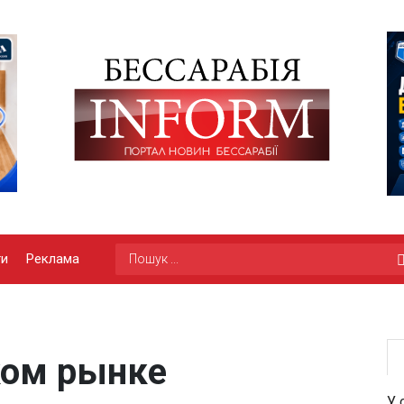
ги
Реклама
ком рынке
У 