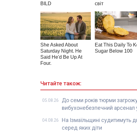
Читайте також:
До семи років тюрми загрожу
05.08.26
вибухонебезпечний арсенал у
На Ізмаїльщині судитимуть дв
04.08.26
серед яких діти