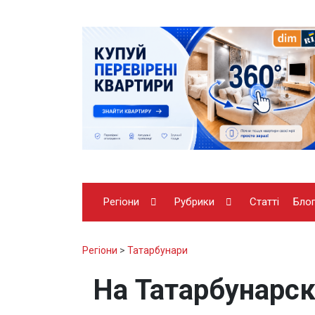
Регіони
Рубрики
Статті
Бло
Регіони
>
Татарбунари
На Татарбунарс