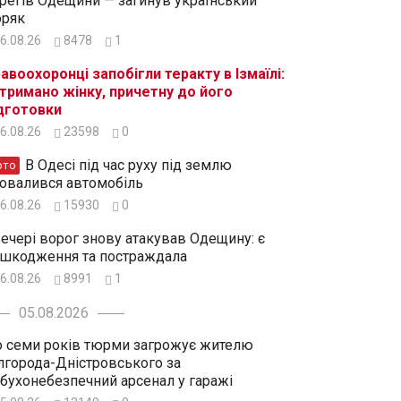
регів Одещини — загинув український
ряк
6.08.26
8478
1
авоохоронці запобігли теракту в Ізмаїлі:
тримано жінку, причетну до його
дготовки
6.08.26
23598
0
В Одесі під час руху під землю
ото
овалився автомобіль
6.08.26
15930
0
ечері ворог знову атакував Одещину: є
шкодження та постраждала
6.08.26
8991
1
05.08.2026
 семи років тюрми загрожує жителю
лгорода-Дністровського за
бухонебезпечний арсенал у гаражі