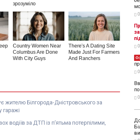
бе
мо
0
Пр
за
пі
0
Ф
пр
0
Вв
по
0
є жителю Білгорода-Дністровського за
 гаражі
До
ох водіїв за ДТП із п’ятьма потерпілими,
Бі
ви