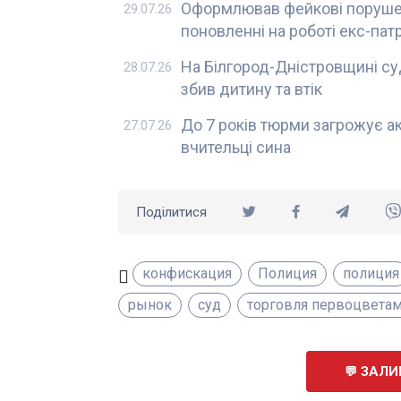
Оформлював фейкові порушен
29.07.26
поновленні на роботі екс-па
На Білгород-Дністровщині суд
28.07.26
збив дитину та втік
До 7 років тюрми загрожує а
27.07.26
вчительці сина
Поділитися
конфискация
Полиция
полиция
рынок
суд
торговля первоцвета
ЗАЛИ