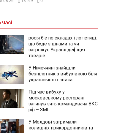
5.08.26
13149
0
 часі
росія б’є по складах і логістиці:
що буде з цінами та чи
загрожує Україні дефіцит
товарів
У Німеччині знайшли
безпілотник з вибухівкою біля
українського літака
Під час вибуху у
московському ресторані
загинув зять командувача ВКС
рф – ЗМІ
У Молдові затримали
колишніх прикордонників та