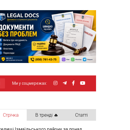
Ми у соцмережах:
Стрічка
В тренді 🔥
Статті
селищі Ізмаїльського району за понад