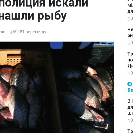
 полиция искали
мі
дл
 нашли рыбу
0
Че
рів
59481
перегляду
ри
0
Тр
по
Дн
0
Будьте в курсі подій. Підпи
Бе
В 
дл
шк
0
Тр