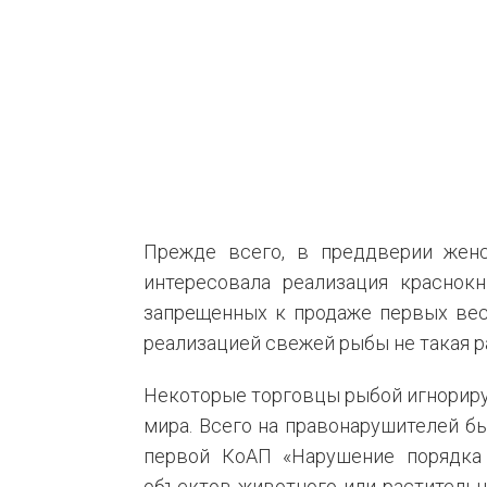
Прежде всего, в преддверии женс
интересовала реализация краснок
запрещенных к продаже первых вес
реализацией свежей рыбы не такая р
Некоторые торговцы рыбой игнорир
мира. Всего на правонарушителей бы
первой КоАП «Нарушение порядка 
объектов животного или растительн