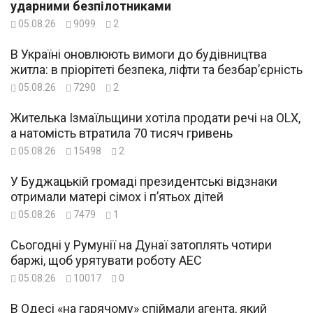
ударними безпілотниками
05.08.26
9099
2
В Україні оновлюють вимоги до будівництва
житла: в пріорітеті безпека, ліфти та безбар’єрність
05.08.26
7290
2
Жителька Ізмаїльщини хотіла продати речі на OLX,
а натомість втратила 70 тисяч гривень
05.08.26
15498
2
У Буджацькій громаді президентські відзнаки
отримали матері сімох і п’ятьох дітей
05.08.26
7479
1
Сьогодні у Румунії на Дунаї затоплять чотири
баржі, щоб урятувати роботу АЕС
05.08.26
10017
0
В Одесі «на гарячому» спіймали агента, який