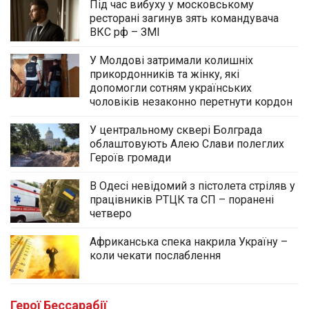
Під час вибуху у московському
ресторані загинув зять командувача
ВКС рф – ЗМІ
У Молдові затримали колишніх
прикордонників та жінку, які
допомогли сотням українських
чоловіків незаконно перетнути кордон
У центральному сквері Болграда
облаштовують Алею Слави полеглих
Героїв громади
В Одесі невідомий з пістолета стріляв у
працівників РТЦК та СП – поранені
четверо
Африканська спека накрила Україну –
коли чекати послаблення
У центральному сквері Болграда
облаштовують Алею Слави полеглих
Героїв громади
Герої Бессарабії