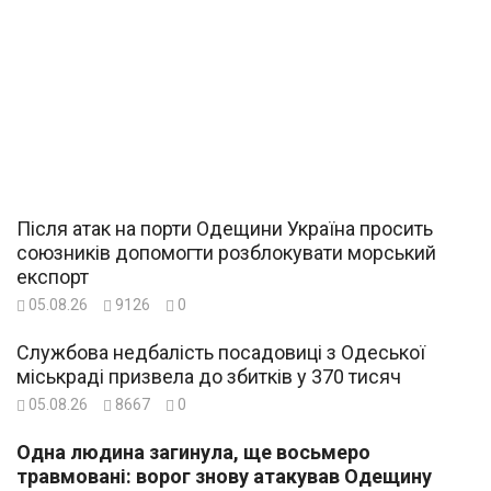
Після атак на порти Одещини Україна просить
союзників допомогти розблокувати морський
експорт
05.08.26
9126
0
Службова недбалість посадовиці з Одеської
міськраді призвела до збитків у 370 тисяч
05.08.26
8667
0
Одна людина загинула, ще восьмеро
травмовані: ворог знову атакував Одещину