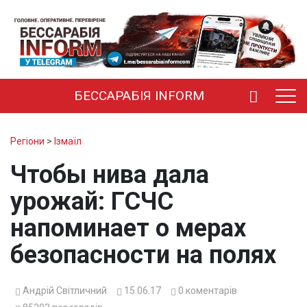
БЕССАРАБІЯ INFORM
Регіони
>
Ізмаїл
Чтобы нива дала
урожай: ГСЧС
напоминает о мерах
безопасности на полях
Андрій Світличний
15.06.17
0
коментарів