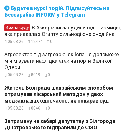
Будьте в курсі подій. Підписуйтесь на
Бессарабію INFORM у Telegram
В Аккермані засудили підприємицю,
З зали суду
яка привезла з Єгипту сильнодіюче снодійне
05.08.26
12474
0
Агросектор під загрозою: як Іспанія допоможе
мінімізувати наслідки атак на порти Великої
Одеси
05.08.26
8019
0
Житель Болграда шахрайським способом
отримував лікарський метадон у двох
медзакладах одночасно: як покарав суд
05.08.26
8046
0
Затриману на хабарі депутатку з Білгорода-
Дністровського відправили до СІЗО