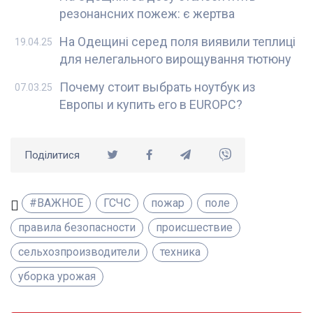
резонансних пожеж: є жертва
На Одещині серед поля виявили теплиці
19.04.25
для нелегального вирощування тютюну
Почему стоит выбрать ноутбук из
07.03.25
Европы и купить его в EUROPC?
Поділитися
#ВАЖНОЕ
ГСЧС
пожар
поле
правила безопасности
происшествие
сельхозпроизводители
техника
уборка урожая