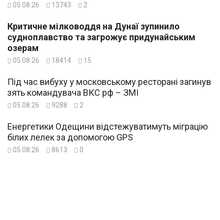
05.08.26
13743
2
Критичне мілководдя на Дунаї зупинило
судноплавство та загрожує придунайським
озерам
05.08.26
18414
15
Під час вибуху у московському ресторані загинув
зять командувача ВКС рф – ЗМІ
05.08.26
9288
2
Енергетики Одещини відстежуватимуть міграцію
білих лелек за допомогою GPS
05.08.26
8613
0