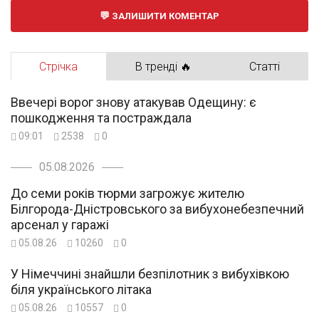
ЗАЛИШИТИ КОМЕНТАР
Стрічка
В тренді 🔥
Статті
Ввечері ворог знову атакував Одещину: є
пошкодження та постраждала
09:01
2538
0
05.08.2026
До семи років тюрми загрожує жителю
Білгорода-Дністровського за вибухонебезпечний
арсенал у гаражі
05.08.26
10260
0
У Німеччині знайшли безпілотник з вибухівкою
біля українського літака
05.08.26
10557
0