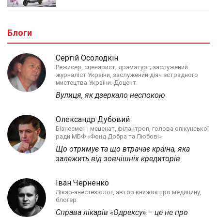
Блоги
Сергій Осолодкін
Режисер, сценарист, драматург; заслужений
журналіст України, заслужений діяч естрадного
мистецтва України. Доцент.
Вулиця, як дзеркало неспокою
Олександр Дубовий
Бізнесмен і меценат, філантроп, голова опікунської
ради МБФ «Фонд Добра та Любові»
Що отримує та що втрачає країна, яка
залежить від зовнішніх кредиторів
Іван Черненко
Лікар-анестезіолог, автор книжок про медицину,
блогер.
Справа лікарів «Одрексу» – це не про