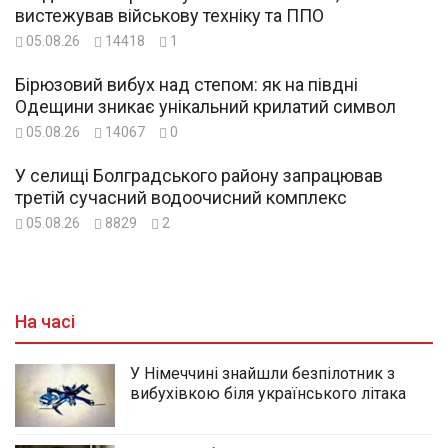
вистежував військову техніку та ППО
05.08.26
14418
1
Бірюзовий вибух над степом: як на півдні
Одещини зникає унікальний крилатий символ
05.08.26
14067
0
У селищі Болградського району запрацював
третій сучасний водоочисний комплекс
05.08.26
8829
2
На часі
У Німеччині знайшли безпілотник з
вибухівкою біля українського літака