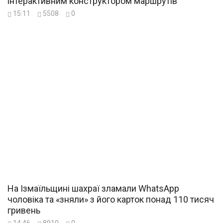
інтерактивним конструктором маршрутів
15:11
5508
0
На Ізмаїльщині шахраї зламали WhatsApp
чоловіка та «зняли» з його карток понад 110 тисяч
гривень
14:46
8910
0