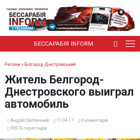
БЕССАРАБІЯ INFORM
Регіони
>
Білгород-Дністровський
Житель Белгород-
Днестровского выиграл
автомобиль
Андрій Світличний
11.04.17
0
коментарів
99576
переглядів