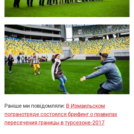
Раніше ми повідомляли:
В Измаильском
погранотряде состоялся брифинг о правилах
пересечения границы в турсезоне-2017