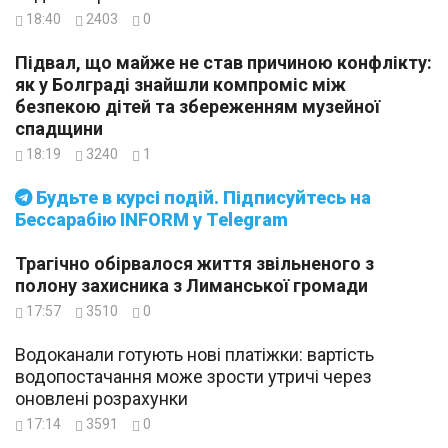
18:40
2403
0
Підвал, що майже не став причиною конфлікту:
як у Болграді знайшли компроміс між
безпекою дітей та збереженням музейної
спадщини
18:19
3240
1
Будьте в курсі подій. Підписуйтесь на
Бессарабію INFORM у Telegram
Трагічно обірвалося життя звільненого з
полону захисника з Лиманської громади
17:57
3510
0
Водоканали готують нові платіжки: вартість
водопостачання може зрости утричі через
оновлені розрахунки
17:14
3591
0