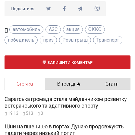
Поділитися
автомобиль
АЗС
акция
ОККО
победитель
приз
Розыгрыш
Транспорт
ЗАЛИШИТИ КОМЕНТАР
Стрічка
В тренді 🔥
Статті
Саратська громада стала майданчиком розвитку
ветеранського та адаптивного спорту
19:13
513
0
Ціни на пшеницю в портах Дунаю продовжують
падати через низький попит