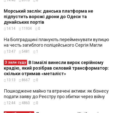
Морський заслін: данська платформа не
підпустить ворожі дрони до Одеси та
дунайських портів
14:14
11934
0
На Болградщині планують перейменувати вулицю
на честь загиблого поліцейського Сергія Магли
13:47
5481
1
В Ізмаїлі винесли вирок серійному
З зали суду
крадію, який розібрав силовий трансформатор:
скільки отримав «металіст»
13:13
8667
0
Пошкоджене майно та втрачені активи: як бізнесу
подати заяву до Реєстру про збитки через війну
12:44
4860
0