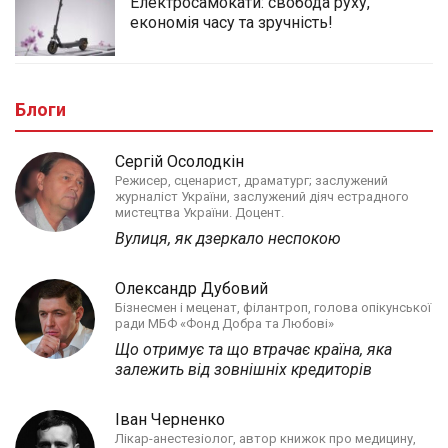
Електросамокати: свобода руху,
економія часу та зручність!
Блоги
Сергій Осолодкін
Режисер, сценарист, драматург; заслужений
журналіст України, заслужений діяч естрадного
мистецтва України. Доцент.
Вулиця, як дзеркало неспокою
Олександр Дубовий
Бізнесмен і меценат, філантроп, голова опікунської
ради МБФ «Фонд Добра та Любові»
Що отримує та що втрачає країна, яка
залежить від зовнішніх кредиторів
Іван Черненко
Лікар-анестезіолог, автор книжок про медицину,