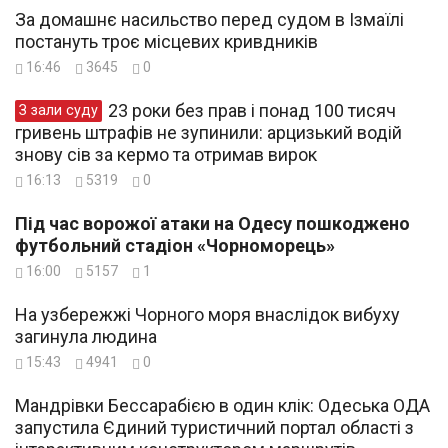
За домашнє насильство перед судом в Ізмаїлі
постануть троє місцевих кривдників
16:46
3645
0
23 роки без прав і понад 100 тисяч
З зали суду
гривень штрафів не зупинили: арцизький водій
знову сів за кермо та отримав вирок
16:13
5319
0
Під час ворожої атаки на Одесу пошкоджено
футбольний стадіон «Чорноморець»
16:00
5157
1
На узбережжі Чорного моря внаслідок вибуху
загинула людина
15:43
4941
0
Мандрівки Бессарабією в один клік: Одеська ОДА
запустила Єдиний туристичний портал області з