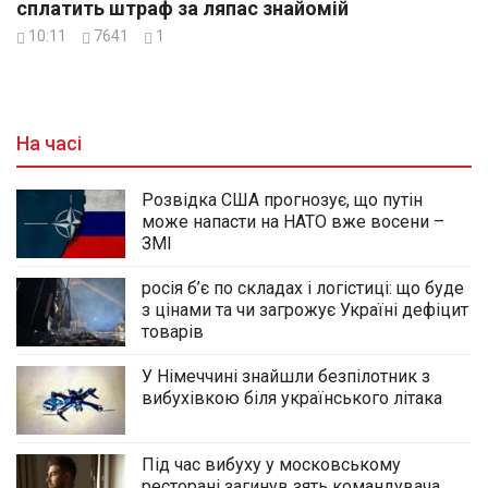
сплатить штраф за ляпас знайомій
10:11
7641
1
На часі
Розвідка США прогнозує, що путін
може напасти на НАТО вже восени –
ЗМІ
росія б’є по складах і логістиці: що буде
з цінами та чи загрожує Україні дефіцит
товарів
У Німеччині знайшли безпілотник з
вибухівкою біля українського літака
Під час вибуху у московському
ресторані загинув зять командувача