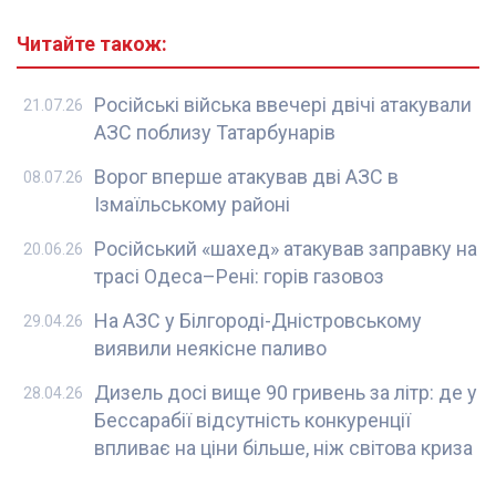
Читайте також:
Російські війська ввечері двічі атакували
21.07.26
АЗС поблизу Татарбунарів
Ворог вперше атакував дві АЗС в
08.07.26
Ізмаїльському районі
Російський «шахед» атакував заправку на
20.06.26
трасі Одеса–Рені: горів газовоз
На АЗС у Білгороді-Дністровському
29.04.26
виявили неякісне паливо
Дизель досі вище 90 гривень за літр: де у
28.04.26
Бессарабії відсутність конкуренції
впливає на ціни більше, ніж світова криза