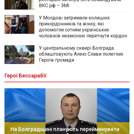
ВКС рф – ЗМІ
У Молдові затримали колишніх
прикордонників та жінку, які
допомогли сотням українських
чоловіків незаконно перетнути кордон
У центральному сквері Болграда
облаштовують Алею Слави полеглих
Героїв громади
Герої Бессарабії
На Болградщині планують перейменувати