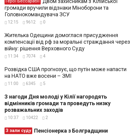
Двом захисникам з Кілійської
Герої Бессарабії
громади вручили відзнаки Міноборони та
Головнокомандувача ЗСУ
12:15
9612
0
Жителька Одещини домоглася присудження
компенсації від рф за моральні страждання через
війну: рішення Верховного Суду
11:34
7074
4
Розвідка США прогнозує, що путін може напасти
на НАТО вже восени – ЗМІ
11:00
6345
5
З нагоди Дня молоді у Кілії нагородять
відмінників громади та проведуть низку
розважальних заходів
10:37
10422
2
Пенсіонерка з Болградщини
З зали суду