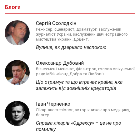
Блоги
Сергій Осолодкін
Режисер, сценарист, драматург; заслужений
журналіст України, заслужений діяч естрадного
мистецтва України. Доцент.
Вулиця, як дзеркало неспокою
Олександр Дубовий
Бізнесмен і меценат, філантроп, голова опікунської
ради МБФ «Фонд Добра та Любові»
Що отримує та що втрачає країна, яка
залежить від зовнішніх кредиторів
Іван Черненко
Лікар-анестезіолог, автор книжок про медицину,
блогер.
Справа лікарів «Одрексу» – це не про
помилку