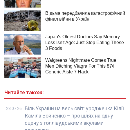
Читайте також:
Біль України на весь світ: уродженка Кілії
28.07.26
Каміла Бойченко – про шлях на одну
сцену з голлівудськими акулами