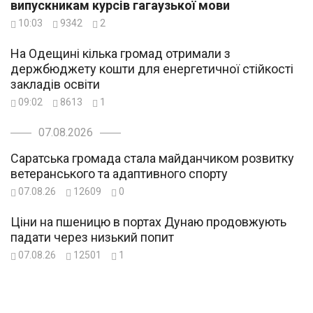
випускникам курсів гагаузької мови
10:03
9342
2
На Одещині кілька громад отримали з
держбюджету кошти для енергетичної стійкості
закладів освіти
09:02
8613
1
07.08.2026
Саратська громада стала майданчиком розвитку
ветеранського та адаптивного спорту
07.08.26
12609
0
Ціни на пшеницю в портах Дунаю продовжують
падати через низький попит
07.08.26
12501
1