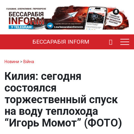
БЕССАРАБІЯ INFORM
Новини
>
Війна
Килия: сегодня
состоялся
торжественный спуск
на воду теплохода
“Игорь Момот” (ФОТО)