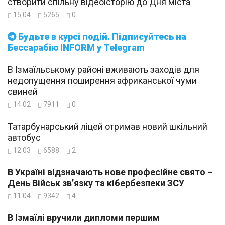
створити спільну відеоісторію до Дня міста
15:04
5265
0
Будьте в курсі подій. Підписуйтесь на
Бессарабію INFORM у Telegram
В Ізмаїльському районі вживають заходів для
недопущення поширення африканської чуми
свиней
14:02
7911
0
Татарбунарський ліцей отримав новий шкільний
автобус
12:03
6588
2
В Україні відзначають нове професійне свято –
День Військ зв’язку та кібербезпеки ЗСУ
11:04
9342
4
В Ізмаїлі вручили дипломи першим