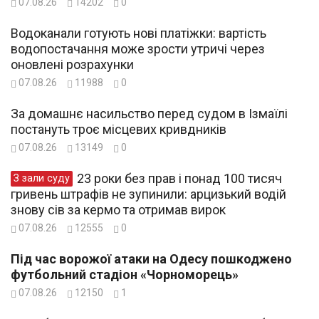
07.08.26
14202
0
Водоканали готують нові платіжки: вартість
водопостачання може зрости утричі через
оновлені розрахунки
07.08.26
11988
0
За домашнє насильство перед судом в Ізмаїлі
постануть троє місцевих кривдників
07.08.26
13149
0
23 роки без прав і понад 100 тисяч
З зали суду
гривень штрафів не зупинили: арцизький водій
знову сів за кермо та отримав вирок
07.08.26
12555
0
Під час ворожої атаки на Одесу пошкоджено
футбольний стадіон «Чорноморець»
07.08.26
12150
1