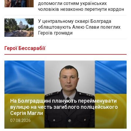
допомогли сотням українських
чоловіків незаконно перетнути кордон
У центральному сквері Болграда
облаштовують Алею Слави полеглих
Героїв громади
Герої Бессарабії
На Болградщині планують перейменувати
вулицю на честь загиблого поліцейського
Сергія Магли
07.08.2026