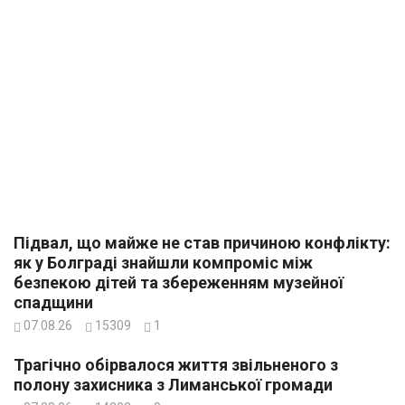
Підвал, що майже не став причиною конфлікту:
як у Болграді знайшли компроміс між
безпекою дітей та збереженням музейної
спадщини
07.08.26
15309
1
Трагічно обірвалося життя звільненого з
полону захисника з Лиманської громади