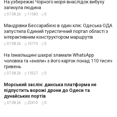
На узбережжі Чорного моря внаслідок вибуху
загинула людина
07.08.26
11583
0
Мандрівки Бессарабією в один клік: Одеська ОДА
запустила Єдиний туристичний портал області з
інтерактивним конструктором маршрутів
07.08.26
10719
0
На Ізмаїльщині шахраї зламали WhatsApp
чоловіка та «зняли» з його карток понад 110 тисяч
гривень
07.08.26
13527
0
Морський заслін: данська платформа не
підпустить ворожі дрони до Одеси та
дунайських портів
07.08.26
22410
0