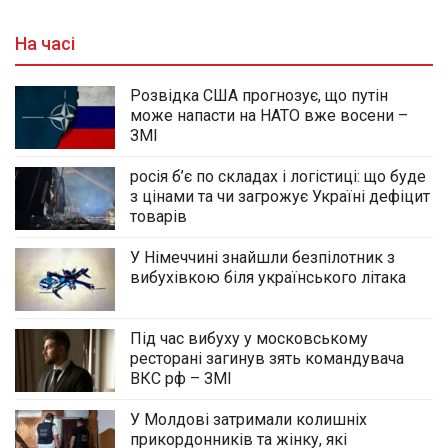
На часі
Розвідка США прогнозує, що путін
може напасти на НАТО вже восени –
ЗМІ
росія б’є по складах і логістиці: що буде
з цінами та чи загрожує Україні дефіцит
товарів
У Німеччині знайшли безпілотник з
вибухівкою біля українського літака
Під час вибуху у московському
ресторані загинув зять командувача
ВКС рф – ЗМІ
У Молдові затримали колишніх
прикордонників та жінку, які