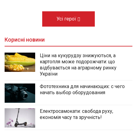
Усі герої
Корисні новини
Ціни на кукурудзу знижуються, а
картопля може подорожчати: що
відбувається на аграрному ринку
України
Фототехника для начинающих: с чего
начать выбор оборудования
Електросамокати: свобода руху,
економія часу та зручність!