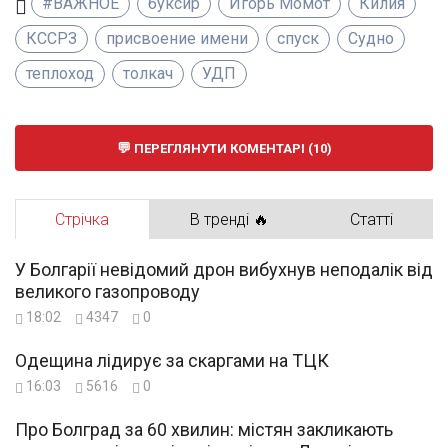
#ВАЖНОЕ
буксир
Игорь Момот
Килия
КССРЗ
присвоение имени
спуск
Судно
теплоход
толкач
УДП
ПЕРЕГЛЯНУТИ КОМЕНТАРІ (10)
Стрічка
В тренді 🔥
Статті
У Болгарії невідомий дрон вибухнув неподалік від
великого газопроводу
18:02
4347
0
Одещина лідирує за скаргами на ТЦК
16:03
5616
0
Про Болград за 60 хвилин: містян закликають