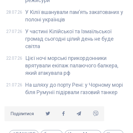
режисури
У Кілії вшанували пам’ять закатованих у
28.07.26
полоні українців
У частині Кілійської та Ізмаїльської
27.07.26
громад сьогодні цілий день не буде
світла
Цієї ночі морські прикордонники
22.07.26
врятували екіпаж палаючого балкера,
який атакувала рф
На шляху до порту Рені: у Чорному морі
21.07.26
біля Румунії підірвали газовий танкер
Поділитися