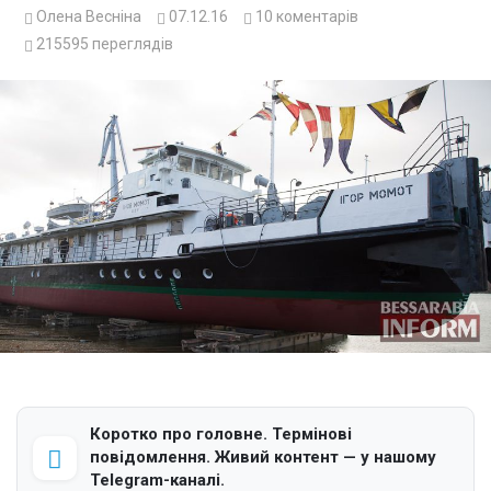
Олена Весніна
07.12.16
10
коментарів
215595
переглядів
Коротко про головне. Термінові
повідомлення. Живий контент — у нашому
Telegram-каналі.