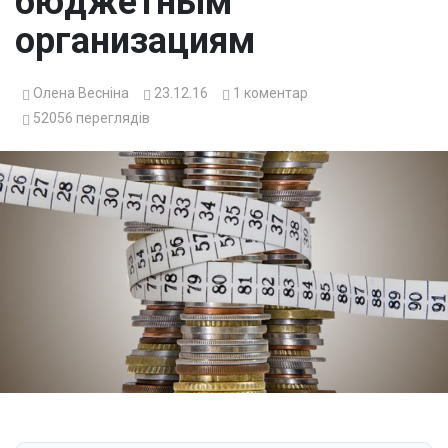
бюджетным
организациям
Олена Весніна
23.12.16
1
коментар
52056
переглядів