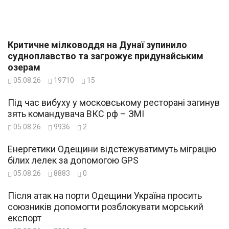
Критичне мілководдя на Дунаї зупинило
судноплавство та загрожує придунайським
озерам
05.08.26
19710
15
Під час вибуху у московському ресторані загинув
зять командувача ВКС рф – ЗМІ
05.08.26
9936
2
Енергетики Одещини відстежуватимуть міграцію
білих лелек за допомогою GPS
05.08.26
8883
0
Після атак на порти Одещини Україна просить
союзників допомогти розблокувати морський
експорт