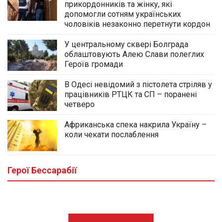
прикордонників та жінку, які
допомогли сотням українських
чоловіків незаконно перетнути кордон
У центральному сквері Болграда
облаштовують Алею Слави полеглих
Героїв громади
В Одесі невідомий з пістолета стріляв у
працівників РТЦК та СП – поранені
четверо
Африканська спека накрила Україну –
коли чекати послаблення
У центральному сквері Болграда
облаштовують Алею Слави полеглих
Героїв громади
Герої Бессарабії
03.08.2026