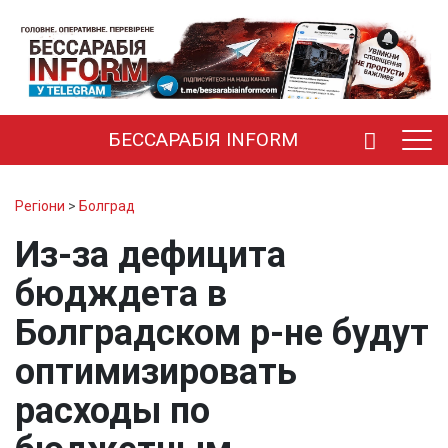
БЕССАРАБІЯ INFORM
Регіони
>
Болград
Из-за дефицита
бюдждета в
Болградском р-не будут
оптимизировать
расходы по