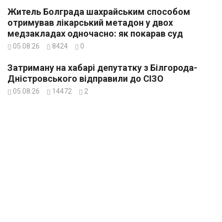
Житель Болграда шахрайським способом
отримував лікарський метадон у двох
медзакладах одночасно: як покарав суд
05.08.26
8424
0
Затриману на хабарі депутатку з Білгорода-
Дністровського відправили до СІЗО
05.08.26
14472
2