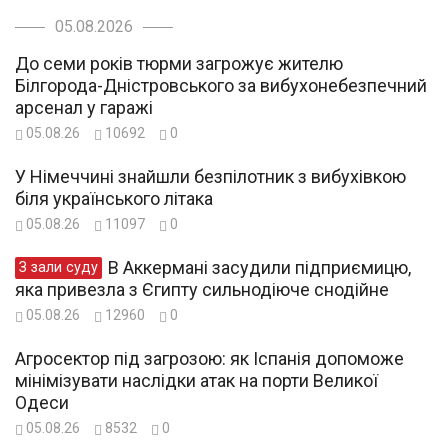
05.08.2026
До семи років тюрми загрожує жителю
Білгорода-Дністровського за вибухонебезпечний
арсенал у гаражі
05.08.26
10692
0
У Німеччині знайшли безпілотник з вибухівкою
біля українського літака
05.08.26
11097
0
В Аккермані засудили підприємицю,
З зали суду
яка привезла з Єгипту сильнодіюче снодійне
05.08.26
12960
0
Агросектор під загрозою: як Іспанія допоможе
мінімізувати наслідки атак на порти Великої
Одеси
05.08.26
8532
0