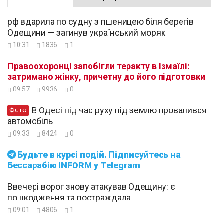
рф вдарила по судну з пшеницею біля берегів
Одещини — загинув український моряк
10:31
1836
1
Правоохоронці запобігли теракту в Ізмаїлі:
затримано жінку, причетну до його підготовки
09:57
9936
0
В Одесі під час руху під землю провалився
Фото
автомобіль
09:33
8424
0
Будьте в курсі подій. Підписуйтесь на
Бессарабію INFORM у Telegram
Ввечері ворог знову атакував Одещину: є
пошкодження та постраждала
09:01
4806
1