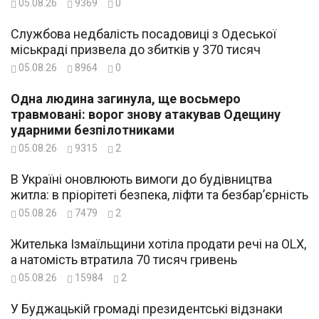
05.08.26
9369
0
Службова недбалість посадовиці з Одеської
міськраді призвела до збитків у 370 тисяч
05.08.26
8964
0
Одна людина загинула, ще восьмеро
травмовані: ворог знову атакував Одещину
ударними безпілотниками
05.08.26
9315
2
В Україні оновлюють вимоги до будівництва
житла: в пріорітеті безпека, ліфти та безбар’єрність
05.08.26
7479
2
Жителька Ізмаїльщини хотіла продати речі на OLX,
а натомість втратила 70 тисяч гривень
05.08.26
15984
2
У Буджацькій громаді президентські відзнаки