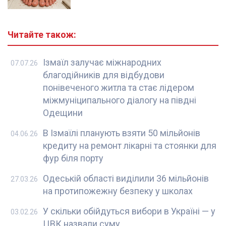
Читайте також:
Ізмаїл залучає міжнародних
07.07.26
благодійників для відбудови
понівеченого житла та стає лідером
міжмуніципального діалогу на півдні
Одещини
В Ізмаїлі планують взяти 50 мільйонів
04.06.26
кредиту на ремонт лікарні та стоянки для
фур біля порту
Одеській області виділили 36 мільйонів
27.03.26
на протипожежну безпеку у школах
У скільки обійдуться вибори в Україні — у
03.02.26
ЦВК назвали суму