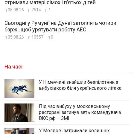
отримали матері сімох і п’ятьох дітей
05.08.26
7614
1
Сьогодні у Румунії на Дунаї затоплять чотири
баржі, щоб урятувати роботу АЕС
05.08.26
10557
0
На часі
У Німеччині знайшли безпілотник з
вибухівкою біля українського літака
Під час вибуху у московському
ресторані загинув зять командувача
ВКС рф – ЗМІ
У Молдові затримали колишніх