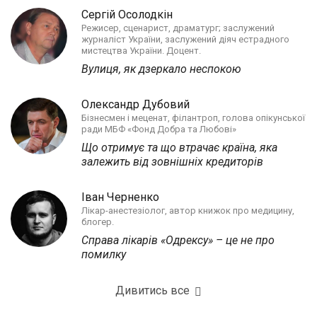
Сергій Осолодкін
Режисер, сценарист, драматург; заслужений
журналіст України, заслужений діяч естрадного
мистецтва України. Доцент.
Вулиця, як дзеркало неспокою
Олександр Дубовий
Бізнесмен і меценат, філантроп, голова опікунської
ради МБФ «Фонд Добра та Любові»
Що отримує та що втрачає країна, яка
залежить від зовнішніх кредиторів
Іван Черненко
Лікар-анестезіолог, автор книжок про медицину,
блогер.
Справа лікарів «Одрексу» – це не про
помилку
Дивитись все