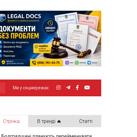
Ми у соцмережах:
Стрічка
В тренді 🔥
Статті
 Болградщині планують перейменувати