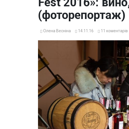
Fest 2016»: вино
(фоторепортаж)
Олена Весніна
14.11.16
11
коментарів