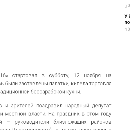
0
У 
по
0
16» стартовал в субботу, 12 ноября, на
ь были заставлены палатки, кипела торговля
радиционной бессарабской кухни.
в и зрителей поздравил народный депутат
и местной власти. На праздник в этом году
ей – руководители близлежащих районов
ород-Днестровского), а также иностранные