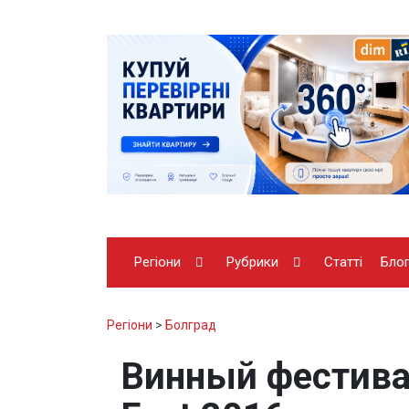
Регіони
Рубрики
Статті
Бло
Регіони
>
Болград
Винный фестивал