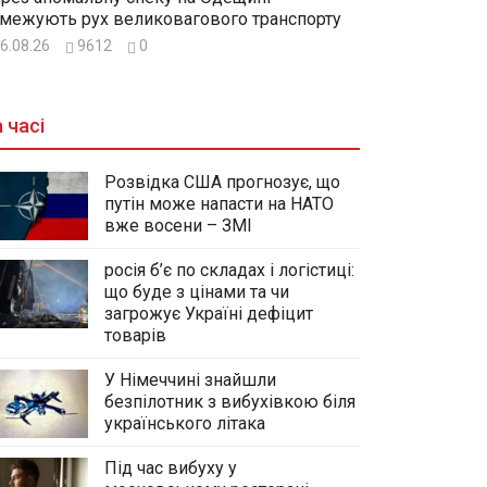
межують рух великовагового транспорту
6.08.26
9612
0
 часі
Розвідка США прогнозує, що
путін може напасти на НАТО
вже восени – ЗМІ
росія б’є по складах і логістиці:
що буде з цінами та чи
загрожує Україні дефіцит
товарів
У Німеччині знайшли
безпілотник з вибухівкою біля
українського літака
Під час вибуху у