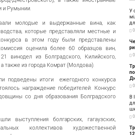
и и Румынии.
У 
мі
овали молодые и выдержанные вина, как
дл
0
зводства, которые представляли местные и
конкурса в этом году были представлены
Че
ри
комиссия оценила более 60 образцов вин,
0
21 винодел из Болградского, Килийского,
а также из города Комрат (Молдова).
Тр
по
Дн
ли подведены итоги ежегодного конкурса
0
тоялось награждение победителей. Конкурс
довщины со дня образования Болградского
В 
дл
шк
0
ли выступления болгарских, гагаузских,
льных коллективов художественной
Тр
12