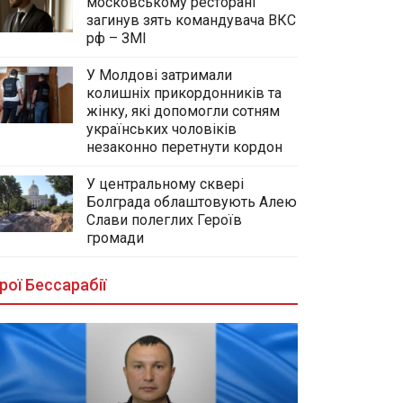
московському ресторані
загинув зять командувача ВКС
рф – ЗМІ
У Молдові затримали
колишніх прикордонників та
жінку, які допомогли сотням
українських чоловіків
незаконно перетнути кордон
У центральному сквері
Болграда облаштовують Алею
Слави полеглих Героїв
громади
рої Бессарабії