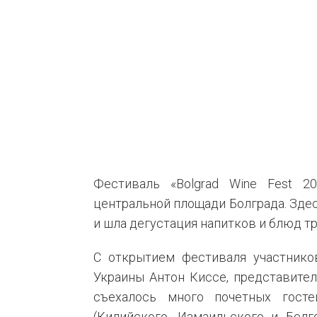
Фестиваль «Bolgrad Wine Fest 20
центральной площади Болграда. Здес
и шла дегустация напитков и блюд т
С открытием фестиваля участнико
Украины Антон Киссе, представител
съехалось много почетных гост
(Килийского, Измаильского и Белг