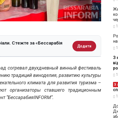
Жи
ко
че
1
Ро
на
іали. Стежте за «Бессарабія
Додати
1
З 
ві
ад согревал двухдневный винный фестиваль
ро
1
лению традиций виноделия, развитию культуры
екательного климата для развития туризма –
З 
сп
уют организаторы ставшего традиционным
1
ент “БессарабияINFORM”.
До
Дн
зб