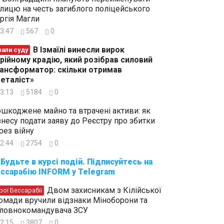
лицю на честь загиблого поліцейського
ргія Магли
3:47
567
0
В Ізмаїлі винесли вирок
зали суду
рійному крадію, який розібрав силовий
ансформатор: скільки отримав
еталіст»
3:13
5184
0
шкоджене майно та втрачені активи: як
знесу подати заяву до Реєстру про збитки
рез війну
2:44
2754
0
суйтесь на
ссарабію INFORM у Telegram
Двом захисникам з Кілійської
рої Бессарабії
омади вручили відзнаки Міноборони та
ловнокомандувача ЗСУ
2:15
3807
0