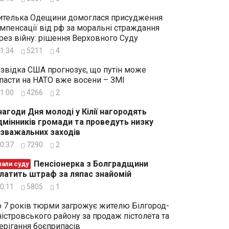
телька Одещини домоглася присудження
мпенсації від рф за моральні страждання
рез війну: рішення Верховного Суду
1:34
5211
4
звідка США прогнозує, що путін може
пасти на НАТО вже восени – ЗМІ
1:00
4266
2
нагоди Дня молоді у Кілії нагородять
дмінників громади та проведуть низку
зважальних заходів
0:37
7290
2
Пенсіонерка з Болградщини
зали суду
латить штраф за ляпас знайомій
0:11
5805
1
 7 років тюрми загрожує жителю Білгород-
істровського району за продаж пістолета та
ерігання боєприпасів