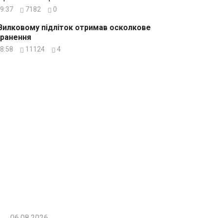
9:37
7182
0
Вилковому підліток отримав осколкове
ранення
8:58
11124
4
06.08.2026