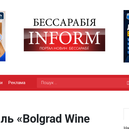
ги
Реклама
ь «Bolgrad Wine
На