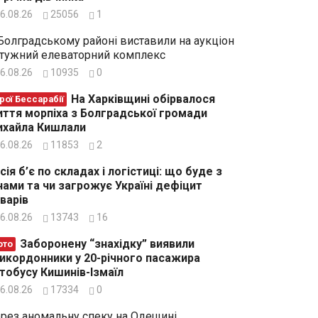
6.08.26
25056
1
Болградському районі виставили на аукціон
тужний елеваторний комплекс
6.08.26
10935
0
На Харківщині обірвалося
рої Бессарабії
ття морпіха з Болградської громади
хайла Кишлали
6.08.26
11853
2
сія б’є по складах і логістиці: що буде з
нами та чи загрожує Україні дефіцит
варів
6.08.26
13743
16
Заборонену “знахідку” виявили
ото
икордонники у 20-річного пасажира
тобусу Кишинів-Ізмаїл
6.08.26
17334
0
рез аномальну спеку на Одещині