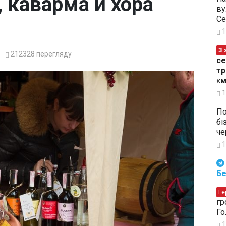
, каварма и хора
ву
Се
1
З 
212328
перегляду
се
тр
«м
1
По
бі
че
1
Будьте в курсі подій. Підпи
Бе
Ге
гр
Го
1