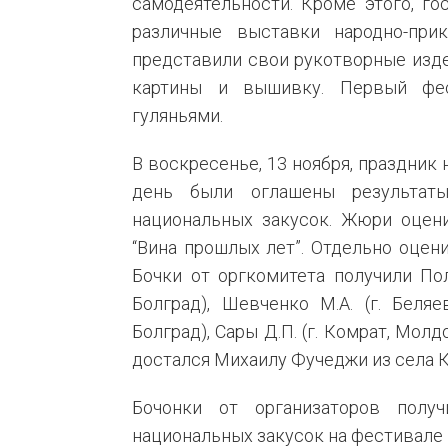
самодеятельности. Кроме этого, г
различные выставки народно-при
представили свои рукотворные изде
картины и вышивку. Первый фе
гуляньями.
В воскресенье, 13 ноября, праздник
день были оглашены результат
национальных закусок. Жюри оцени
“Вина прошлых лет”. Отдельно оцен
Бочки от оргкомитета получили Поль
Болград), Шевченко М.А. (г. Беляев
Болград), Сары Д.П. (г. Комрат, Мол
достался Михаилу Фучеджи из села К
Бочонки от организаторов полу
национальных закусок на фестивале 