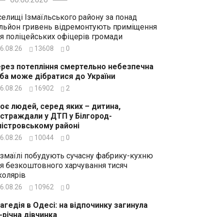
селищі Ізмаїльського району за понад
льйон гривень відремонтують приміщення
я поліцейських офіцерів громади
6.08.26
13608
0
рез потепління смертельно небезпечна
ба може дібратися до України
6.08.26
16902
2
оє людей, серед яких – дитина,
страждали у ДТП у Білгород-
істровському районі
6.08.26
10044
0
Ізмаїлі побудують сучасну фабрику-кухню
я безкоштовного харчування тисяч
олярів
6.08.26
10962
0
агедія в Одесі: на відпочинку загинула
-річна дівчинка