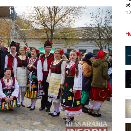
об
0
На