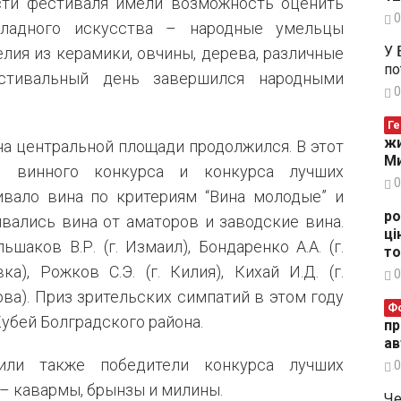
ости фестиваля имели возможность оценить
0
кладного искусства – народные умельцы
У 
лия из керамики, овчины, дерева, различные
по
стивальный день завершился народными
0
Ге
жи
 на центральной площади продолжился. В этот
Ми
ы винного конкурса и конкурса лучших
0
вало вина по критериям “Вина молодые” и
ро
ивались вина от аматоров и заводские вина.
ці
шаков В.Р. (г. Измаил), Бондаренко А.А. (г.
то
ка), Рожков С.Э. (г. Килия), Кихай И.Д. (г.
0
дова). Приз зрительских симпатий в этом году
Ф
убей Болградского района.
пр
ав
чили также победители конкурса лучших
0
– кавармы, брынзы и милины.
Че