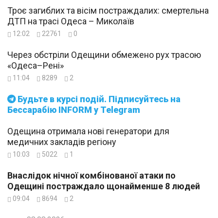
Троє загиблих та вісім постраждалих: смертельна
ДТП на трасі Одеса – Миколаїв
12:02
22761
0
Через обстріли Одещини обмежено рух трасою
«Одеса–Рені»
11:04
8289
2
Будьте в курсі подій. Підписуйтесь на
Бессарабію INFORM у Telegram
Одещина отримала нові генератори для
медичних закладів регіону
10:03
5022
1
Внаслідок нічної комбінованої атаки по
Одещині постраждало щонайменше 8 людей
09:04
8694
2