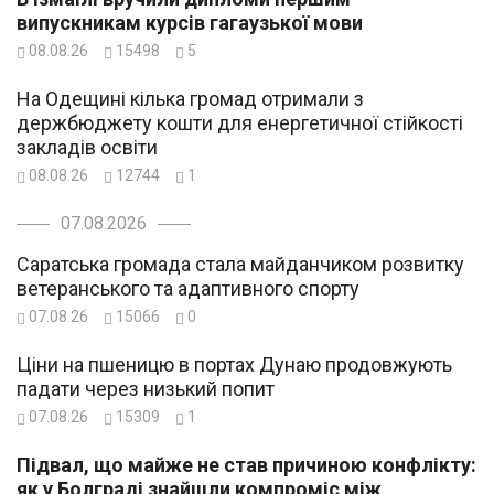
випускникам курсів гагаузької мови
08.08.26
15498
5
На Одещині кілька громад отримали з
держбюджету кошти для енергетичної стійкості
закладів освіти
08.08.26
12744
1
07.08.2026
Саратська громада стала майданчиком розвитку
ветеранського та адаптивного спорту
07.08.26
15066
0
Ціни на пшеницю в портах Дунаю продовжують
падати через низький попит
07.08.26
15309
1
Підвал, що майже не став причиною конфлікту:
як у Болграді знайшли компроміс між