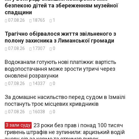
безпекою дітей та збереженням музейної
спадщини
07.08.26
18765
1
Трагічно обірвалося життя звільненого з
полону захисника з Лиманської громади
07.08.26
17307
0
Водоканали готують нові платіжки: вартість
водопостачання може зрости утричі через
оновлені розрахунки
07.08.26
14337
0
За домашнє насильство перед судом в Ізмаїлі
постануть троє місцевих кривдників
07.08.26
16038
0
23 роки без прав і понад 100 тисяч
З зали суду
гривень штрафів не зупинили: арцизький водій
знову сів за кермо та отримав вирок