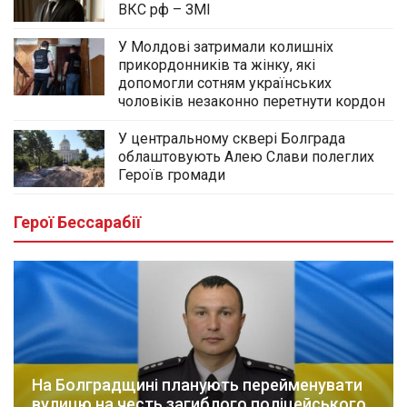
ВКС рф – ЗМІ
У Молдові затримали колишніх
прикордонників та жінку, які
допомогли сотням українських
чоловіків незаконно перетнути кордон
У центральному сквері Болграда
облаштовують Алею Слави полеглих
Героїв громади
Герої Бессарабії
На Болградщині планують перейменувати
вулицю на честь загиблого поліцейського