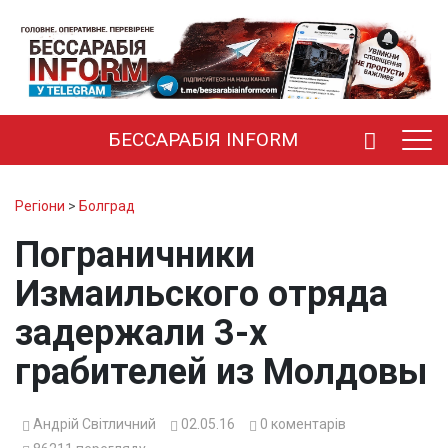
БЕССАРАБІЯ INFORM
Регіони
>
Болград
Пограничники
Измаильского отряда
задержали 3-х
грабителей из Молдовы
Андрій Світличний
02.05.16
0
коментарів