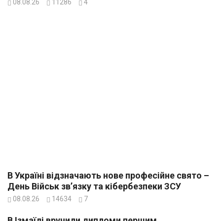
08.08.26
11286
4
В Україні відзначають нове професійне свято –
День Військ зв’язку та кібербезпеки ЗСУ
08.08.26
14634
7
В Ізмаїлі вручили дипломи першим