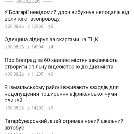
08.08.2026
У Болгарії невідомий дрон вибухнув неподалік від
великого газопроводу
08.08.26
12960
0
Одещина лідирує за скаргами на ТЦК
08.08.26
14904
4
Про Болград за 60 хвилин: містян закликають
створити спільну відеоісторію до Дня міста
08.08.26
11205
0
В Ізмаїльському районі вживають заходів для
недопущення поширення африканської чуми
свиней
08.08.26
14202
0
Татарбунарський ліцей отримав новий шкільний
автобус