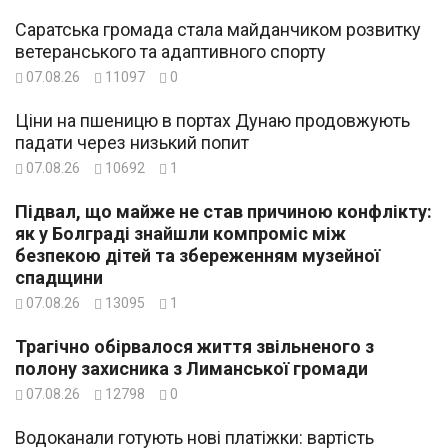
Саратська громада стала майданчиком розвитку
ветеранського та адаптивного спорту
07.08.26
11097
0
Ціни на пшеницю в портах Дунаю продовжують
падати через низький попит
07.08.26
10692
1
Підвал, що майже не став причиною конфлікту:
як у Болграді знайшли компроміс між
безпекою дітей та збереженням музейної
спадщини
07.08.26
13095
1
Трагічно обірвалося життя звільненого з
полону захисника з Лиманської громади
07.08.26
12798
0
Водоканали готують нові платіжки: вартість