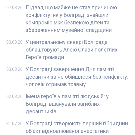
Підвал, що майже не став причиною
07.08.26
конфлікту: як у Болграді знайшли
компроміс між безпекою дітей та
збереженням музейної спадщини
У центральному сквері Болграда
03.08.26
облаштовують Алею Слави полеглих
Героїв громади
У Болграді завершення Дня пам’яті
03.08.26
десантників не обійшлося без конфлікту:
чоловік отримав травму
Імена героїв у пам’яті людській: у
02.08.26
Болграді вшанували загиблих
десантників
У Болграді створюють перший гібридний
31.07.26
об’єкт відновлюваної енергетики