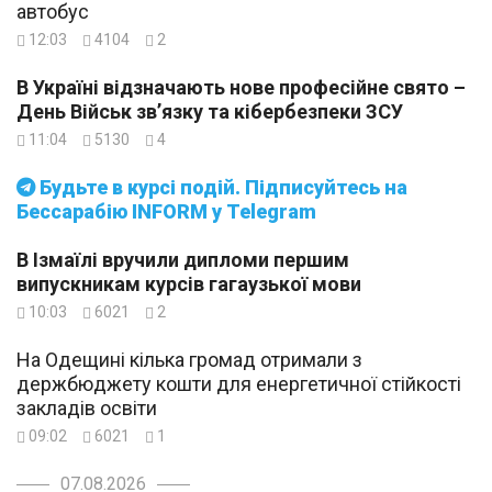
автобус
12:03
4104
2
В Україні відзначають нове професійне свято –
День Військ зв’язку та кібербезпеки ЗСУ
11:04
5130
4
Будьте в курсі подій. Підписуйтесь на
Бессарабію INFORM у Telegram
В Ізмаїлі вручили дипломи першим
випускникам курсів гагаузької мови
10:03
6021
2
На Одещині кілька громад отримали з
держбюджету кошти для енергетичної стійкості
закладів освіти
09:02
6021
1
07.08.2026