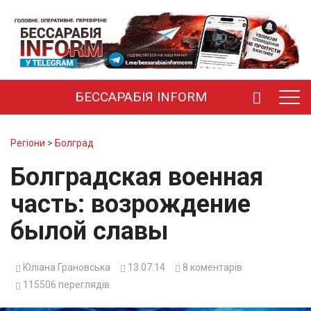
БЕССАРАБІЯ INFORM
Регіони
>
Болград
Болградская военная
часть: возрождение
былой славы
Юліана Грановська
13.07.14
8
коментарів
115506
переглядів