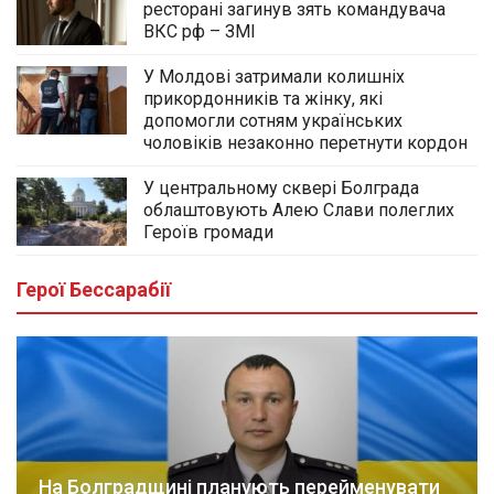
ресторані загинув зять командувача
ВКС рф – ЗМІ
У Молдові затримали колишніх
прикордонників та жінку, які
допомогли сотням українських
чоловіків незаконно перетнути кордон
У центральному сквері Болграда
облаштовують Алею Слави полеглих
Героїв громади
Герої Бессарабії
На Болградщині планують перейменувати