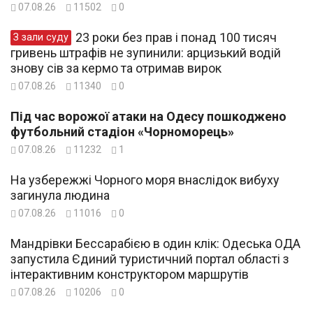
07.08.26
11502
0
23 роки без прав і понад 100 тисяч
З зали суду
гривень штрафів не зупинили: арцизький водій
знову сів за кермо та отримав вирок
07.08.26
11340
0
Під час ворожої атаки на Одесу пошкоджено
футбольний стадіон «Чорноморець»
07.08.26
11232
1
На узбережжі Чорного моря внаслідок вибуху
загинула людина
07.08.26
11016
0
Мандрівки Бессарабією в один клік: Одеська ОДА
запустила Єдиний туристичний портал області з
інтерактивним конструктором маршрутів
07.08.26
10206
0