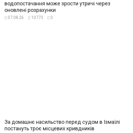
водопостачання може зрости утричі через
оновлені розрахунки
07.08.26
10773
0
За домашнє насильство перед судом в Ізмаїлі
постануть троє місцевих кривдників