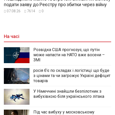
подати заяву до Реєстру про збитки через війну
07.08.26
7614
0
На часі
Розвідка США прогнозує, що путін
може напасти на НАТО вже восени –
ЗМІ
росія б’є по складах і логістиці: що буде
з цінами та чи загрожує Україні дефіцит
товарів
У Німеччині знайшли безпілотник з
вибухівкою біля українського літака
Під час вибуху у московському