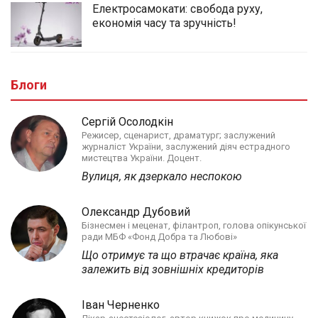
Електросамокати: свобода руху,
економія часу та зручність!
Блоги
Сергій Осолодкін
Режисер, сценарист, драматург; заслужений
журналіст України, заслужений діяч естрадного
мистецтва України. Доцент.
Вулиця, як дзеркало неспокою
Олександр Дубовий
Бізнесмен і меценат, філантроп, голова опікунської
ради МБФ «Фонд Добра та Любові»
Що отримує та що втрачає країна, яка
залежить від зовнішніх кредиторів
Іван Черненко