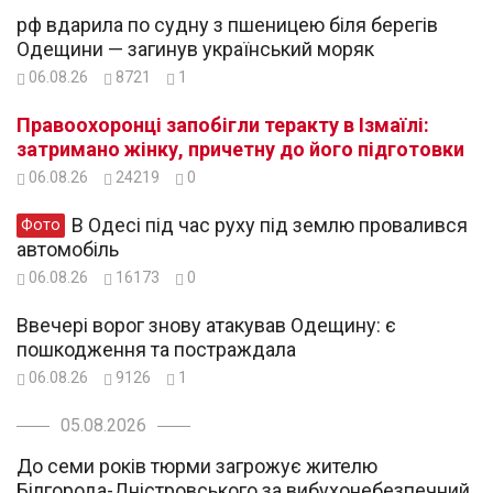
рф вдарила по судну з пшеницею біля берегів
Одещини — загинув український моряк
06.08.26
8721
1
Правоохоронці запобігли теракту в Ізмаїлі:
затримано жінку, причетну до його підготовки
06.08.26
24219
0
В Одесі під час руху під землю провалився
Фото
автомобіль
06.08.26
16173
0
Ввечері ворог знову атакував Одещину: є
пошкодження та постраждала
06.08.26
9126
1
05.08.2026
До семи років тюрми загрожує жителю
Білгорода-Дністровського за вибухонебезпечний