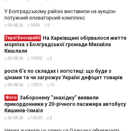
У Болградському районі виставили на аукціон
потужний елеваторний комплекс
06.08.26
9396
0
На Харківщині обірвалося життя
Герої Бессарабії
морпіха з Болградської громади Михайла
Кишлали
06.08.26
10422
2
росія б’є по складах і логістиці: що буде з
цінами та чи загрожує Україні дефіцит товарів
06.08.26
12015
15
Заборонену “знахідку” виявили
Фото
прикордонники у 20-річного пасажира автобусу
Кишинів-Ізмаїл
06.08.26
15633
0
Через аномальну спеку на Одещині обмежують