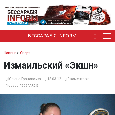
БЕССАРАБІЯ INFORM
Новини
>
Спорт
Измаильский «Экшн»
Юліана Грановська
18.03.12
0
коментарів
60966
переглядів