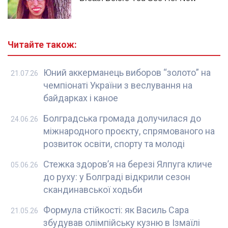
Читайте також:
Юний аккерманець виборов “золото” на
21.07.26
чемпіонаті України з веслування на
байдарках і каное
Болградська громада долучилася до
24.06.26
міжнародного проєкту, спрямованого на
розвиток освіти, спорту та молоді
Стежка здоров’я на березі Ялпуга кличе
05.06.26
до руху: у Болграді відкрили сезон
скандинавської ходьби
Формула стійкості: як Василь Сара
21.05.26
збудував олімпійську кузню в Ізмаїлі