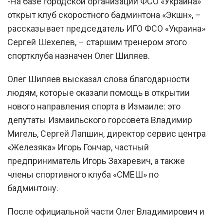
-На базе городской организации ФСО «Украина»
открыт клуб скоростного бадминтона «Экшн», –
рассказывает председатель ИГО ФСО «Украина»
Сергей Шехелев, – старшим тренером этого
спортклуба назначен Олег Шиляев.
Олег Шиляев высказал слова благодарности
людям, которые оказали помощь в открытии
нового направления спорта в Измаиле: это
депутаты Измаильского горсовета Владимир
Мигель, Сергей Лапшин, директор сервис центра
«Железяка» Игорь Гончар, частный
предприниматель Игорь Захаревич, а также
члены спортивного клуба «СМЕШ» по
бадминтону.
После официальной части Олег Владимирович и