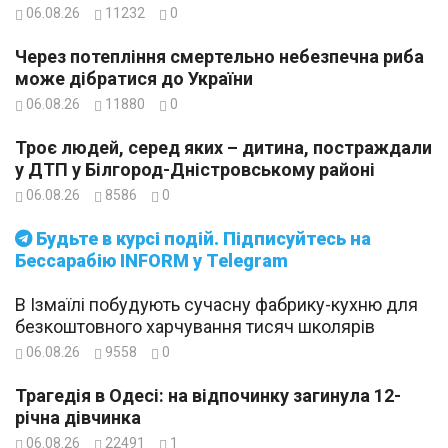
06.08.26
11232
0
Через потепління смертельно небезпечна риба
може дібратися до України
06.08.26
11880
0
Троє людей, серед яких – дитина, постраждали
у ДТП у Білгород-Дністровському районі
06.08.26
8586
0
Будьте в курсі подій. Підписуйтесь на
Бессарабію INFORM у Telegram
В Ізмаїлі побудують сучасну фабрику-кухню для
безкоштовного харчування тисяч школярів
06.08.26
9558
0
Трагедія в Одесі: на відпочинку загинула 12-
річна дівчинка
06.08.26
22491
1