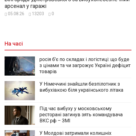
арсенал у гаражі
05.08.26
13203
0
На часі
росія б’є по складах і логістиці: що буде
з цінами та чи загрожує Україні дефіцит
товарів
У Німеччині знайшли безпілотник з
вибухівкою біля українського літака
Під час вибуху у московському
ресторані загинув зять командувача
ВКС рф – ЗМІ
У Молдові затримали колишніх