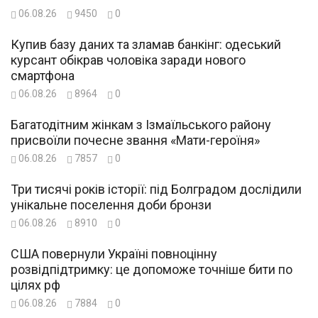
06.08.26
9450
0
Купив базу даних та зламав банкінг: одеський
курсант обікрав чоловіка заради нового
смартфона
06.08.26
8964
0
Багатодітним жінкам з Ізмаїльського району
присвоїли почесне звання «Мати-героїня»
06.08.26
7857
0
Три тисячі років історії: під Болградом дослідили
унікальне поселення доби бронзи
06.08.26
8910
0
США повернули Україні повноцінну
розвідпідтримку: це допоможе точніше бити по
цілях рф
06.08.26
7884
0