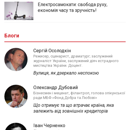
Електросамокати: свобода руху,
економія часу та зручність!
Блоги
Сергій Осолодкін
Режисер, сценарист, драматург; заслужений
журналіст України, заслужений діяч естрадного
мистецтва України. Доцент.
Вулиця, як дзеркало неспокою
Олександр Дубовий
Бізнесмен і меценат, філантроп, голова опікунської
ради МБФ «Фонд Добра та Любові»
Що отримує та що втрачає країна, яка
залежить від зовнішніх кредиторів
Іван Черненко