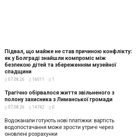
Підвал, що майже не став причиною конфлікту:
як у Болграді знайшли компроміс між
безпекою дітей та збереженням музейної
спадщини
07.08.26
16011
1
Трагічно обірвалося життя звільненого з
полону захисника з Лиманської громади
07.08.26
14742
0
Водоканали готують нові платіжки: вартість
водопостачання може зрости утричі через
оновлені розрахунки