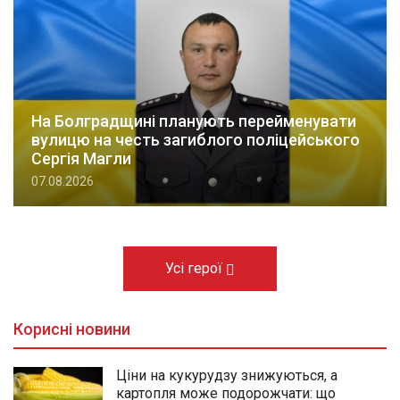
На Болградщині планують перейменувати
вулицю на честь загиблого поліцейського
Сергія Магли
07.08.2026
Усі герої
Корисні новини
Ціни на кукурудзу знижуються, а
картопля може подорожчати: що