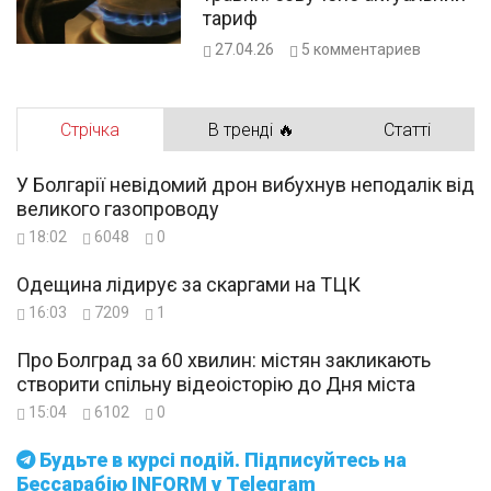
тариф
27.04.26
5
комментариев
Стрічка
В тренді 🔥
Статті
У Болгарії невідомий дрон вибухнув неподалік від
великого газопроводу
18:02
6048
0
Одещина лідирує за скаргами на ТЦК
16:03
7209
1
Про Болград за 60 хвилин: містян закликають
створити спільну відеоісторію до Дня міста
15:04
6102
0
Будьте в курсі подій. Підписуйтесь на
Бессарабію INFORM у Telegram