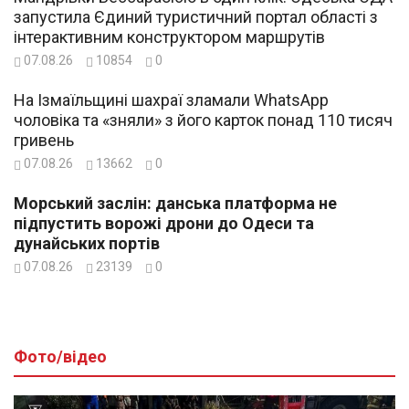
запустила Єдиний туристичний портал області з
інтерактивним конструктором маршрутів
07.08.26
10854
0
На Ізмаїльщині шахраї зламали WhatsApp
чоловіка та «зняли» з його карток понад 110 тисяч
гривень
07.08.26
13662
0
Морський заслін: данська платформа не
підпустить ворожі дрони до Одеси та
дунайських портів
07.08.26
23139
0
Фото/відео