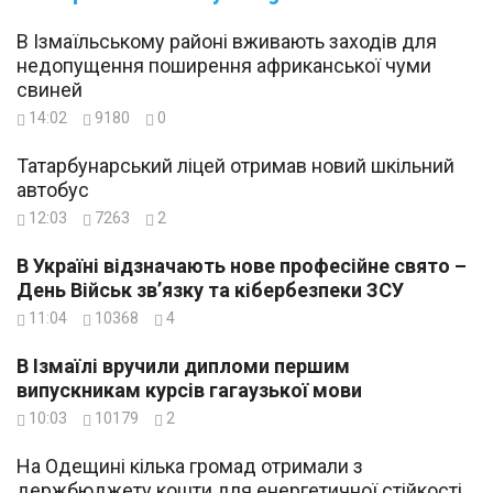
В Ізмаїльському районі вживають заходів для
недопущення поширення африканської чуми
свиней
14:02
9180
0
Татарбунарський ліцей отримав новий шкільний
автобус
12:03
7263
2
В Україні відзначають нове професійне свято –
День Військ зв’язку та кібербезпеки ЗСУ
11:04
10368
4
В Ізмаїлі вручили дипломи першим
випускникам курсів гагаузької мови
10:03
10179
2
На Одещині кілька громад отримали з
держбюджету кошти для енергетичної стійкості