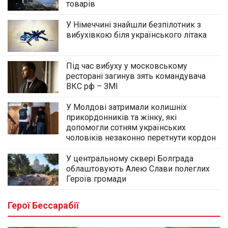
товарів
У Німеччині знайшли безпілотник з
вибухівкою біля українського літака
Під час вибуху у московському
ресторані загинув зять командувача
ВКС рф – ЗМІ
У Молдові затримали колишніх
прикордонників та жінку, які
допомогли сотням українських
чоловіків незаконно перетнути кордон
У центральному сквері Болграда
облаштовують Алею Слави полеглих
Героїв громади
Герої Бессарабії