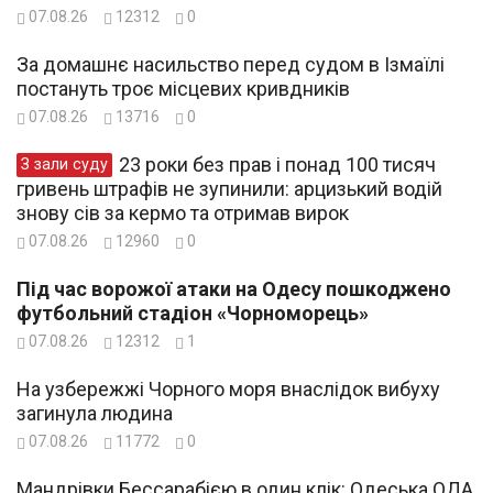
07.08.26
12312
0
За домашнє насильство перед судом в Ізмаїлі
постануть троє місцевих кривдників
07.08.26
13716
0
23 роки без прав і понад 100 тисяч
З зали суду
гривень штрафів не зупинили: арцизький водій
знову сів за кермо та отримав вирок
07.08.26
12960
0
Під час ворожої атаки на Одесу пошкоджено
футбольний стадіон «Чорноморець»
07.08.26
12312
1
На узбережжі Чорного моря внаслідок вибуху
загинула людина
07.08.26
11772
0
Мандрівки Бессарабією в один клік: Одеська ОДА