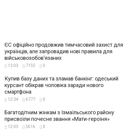
ЄС офіційно продовжив тимчасовий захист для
українців, але запровадив нові правила для
військовозобов’язаних
13:03
7155
0
Купив базу даних та зламав банкінг: одеський
курсант обікрав чоловіка заради нового
смартфона
12:34
6777
0
Багатодітним жінкам з Ізмаїльського району
присвоїли почесне звання «Мати-героїня»
12:03
5616
0