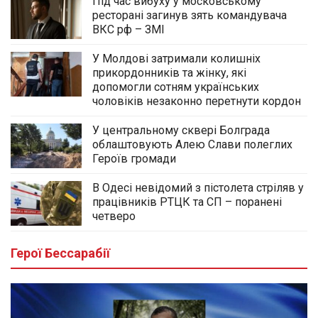
Під час вибуху у московському
ресторані загинув зять командувача
ВКС рф – ЗМІ
У Молдові затримали колишніх
прикордонників та жінку, які
допомогли сотням українських
чоловіків незаконно перетнути кордон
У центральному сквері Болграда
облаштовують Алею Слави полеглих
Героїв громади
В Одесі невідомий з пістолета стріляв у
працівників РТЦК та СП – поранені
четверо
Герої Бессарабії