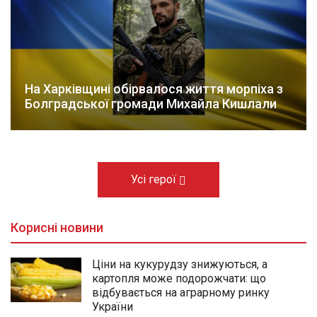
На Харківщині обірвалося життя морпіха з
Болградської громади Михайла Кишлали
Усі герої
Корисні новини
Ціни на кукурудзу знижуються, а
картопля може подорожчати: що
відбувається на аграрному ринку
України