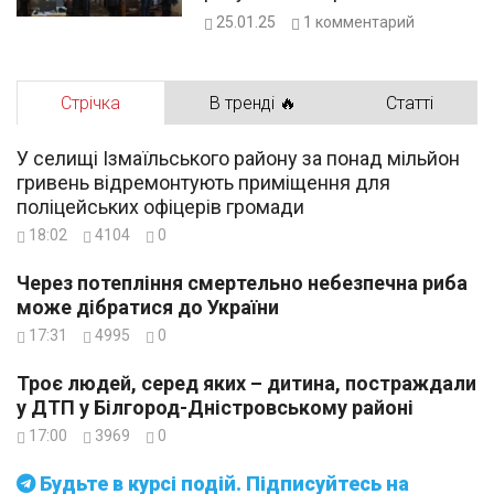
25.01.25
1
комментарий
Стрічка
В тренді 🔥
Статті
У селищі Ізмаїльського району за понад мільйон
гривень відремонтують приміщення для
поліцейських офіцерів громади
18:02
4104
0
Через потепління смертельно небезпечна риба
може дібратися до України
17:31
4995
0
Троє людей, серед яких – дитина, постраждали
у ДТП у Білгород-Дністровському районі
17:00
3969
0
Будьте в курсі подій. Підписуйтесь на