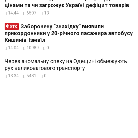
цінами та чи загрожує Україні дефіцит товарів
14:44
6507
13
Заборонену “знахідку” виявили
Фото
прикордонники у 20-річного пасажира автобусу
Кишинів-Ізмаїл
14:04
10989
0
Через аномальну спеку на Одещині обмежують
рух великовагового транспорту
13:34
5481
0