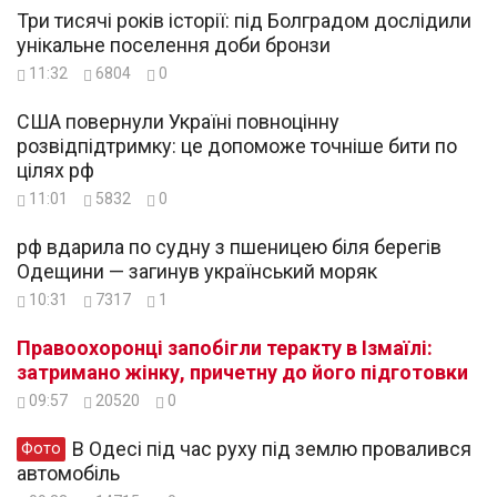
Три тисячі років історії: під Болградом дослідили
унікальне поселення доби бронзи
11:32
6804
0
США повернули Україні повноцінну
розвідпідтримку: це допоможе точніше бити по
цілях рф
11:01
5832
0
рф вдарила по судну з пшеницею біля берегів
Одещини — загинув український моряк
10:31
7317
1
Правоохоронці запобігли теракту в Ізмаїлі:
затримано жінку, причетну до його підготовки
09:57
20520
0
В Одесі під час руху під землю провалився
Фото
автомобіль