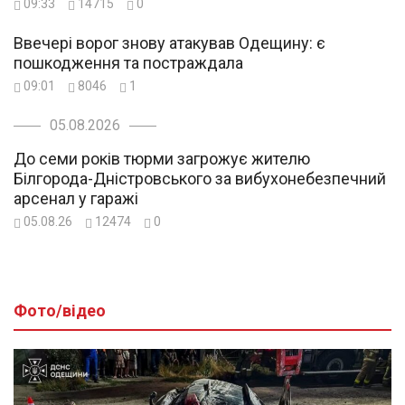
09:33
14715
0
Ввечері ворог знову атакував Одещину: є
пошкодження та постраждала
09:01
8046
1
05.08.2026
До семи років тюрми загрожує жителю
Білгорода-Дністровського за вибухонебезпечний
арсенал у гаражі
05.08.26
12474
0
Фото/відео