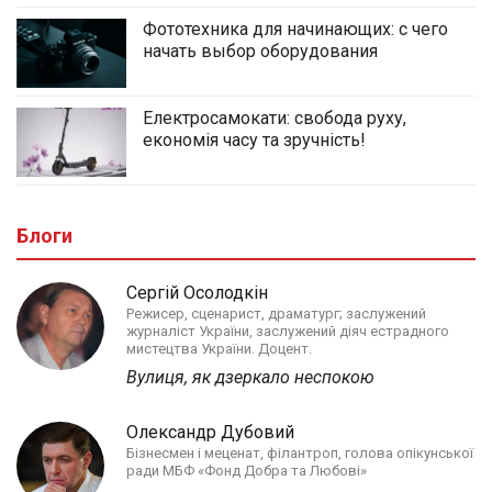
Фототехника для начинающих: с чего
начать выбор оборудования
Електросамокати: свобода руху,
економія часу та зручність!
Блоги
Сергій Осолодкін
Режисер, сценарист, драматург; заслужений
журналіст України, заслужений діяч естрадного
мистецтва України. Доцент.
Вулиця, як дзеркало неспокою
Олександр Дубовий
Бізнесмен і меценат, філантроп, голова опікунської
ради МБФ «Фонд Добра та Любові»