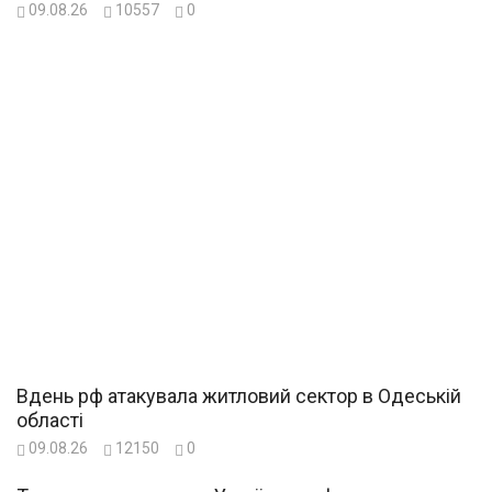
09.08.26
10557
0
Вдень рф атакувала житловий сектор в Одеській
області
09.08.26
12150
0