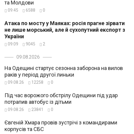
та Молдови
09:45
6588
0
Атака по мосту у Маяках: росія прагне зірвати
не лише морський, але й сухопутний експорт з
України
09:09
9045
2
09.08.2026
На Одещині стартує сезонна заборона на вилов
раків у період другої линьки
09.08.26
12258
0
Під час ворожого обстрілу Одещини під удар
потрапив автобус із дітьми
09.08.26
23841
0
Євгеній Хмара провів зустрічі з командирами
корпусів та СБС