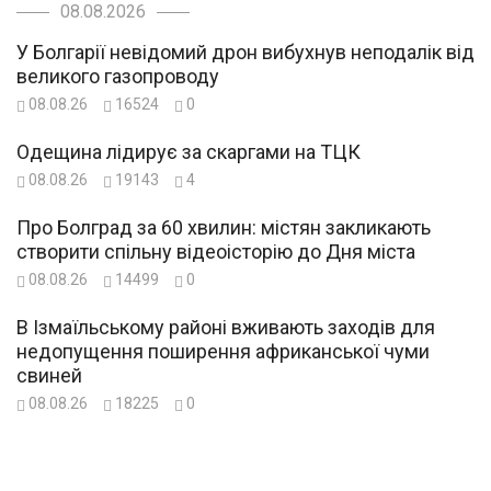
08.08.2026
У Болгарії невідомий дрон вибухнув неподалік від
великого газопроводу
08.08.26
16524
0
Одещина лідирує за скаргами на ТЦК
08.08.26
19143
4
Про Болград за 60 хвилин: містян закликають
створити спільну відеоісторію до Дня міста
08.08.26
14499
0
В Ізмаїльському районі вживають заходів для
недопущення поширення африканської чуми
свиней
08.08.26
18225
0