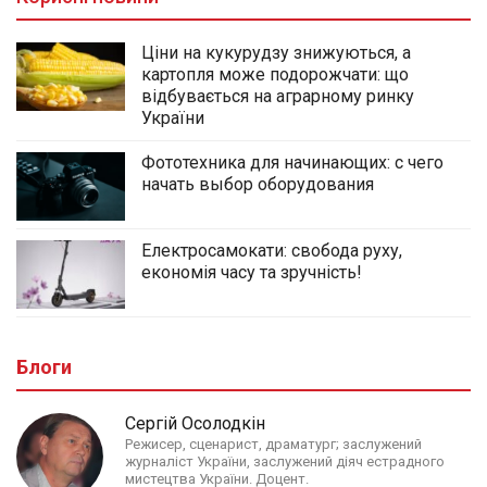
Ціни на кукурудзу знижуються, а
картопля може подорожчати: що
відбувається на аграрному ринку
України
Фототехника для начинающих: с чего
начать выбор оборудования
Електросамокати: свобода руху,
економія часу та зручність!
Блоги
Сергій Осолодкін
Режисер, сценарист, драматург; заслужений
журналіст України, заслужений діяч естрадного
мистецтва України. Доцент.