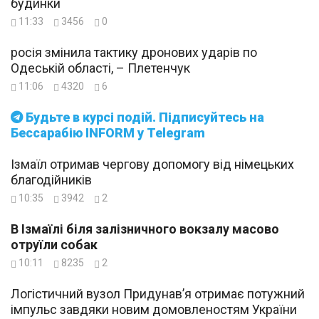
будинки
11:33
3456
0
росія змінила тактику дронових ударів по
Одеській області, – Плетенчук
11:06
4320
6
Будьте в курсі подій. Підписуйтесь на
Бессарабію INFORM у Telegram
Ізмаїл отримав чергову допомогу від німецьких
благодійників
10:35
3942
2
В Ізмаїлі біля залізничного вокзалу масово
отруїли собак
10:11
8235
2
Логістичний вузол Придунав’я отримає потужний
імпульс завдяки новим домовленостям України