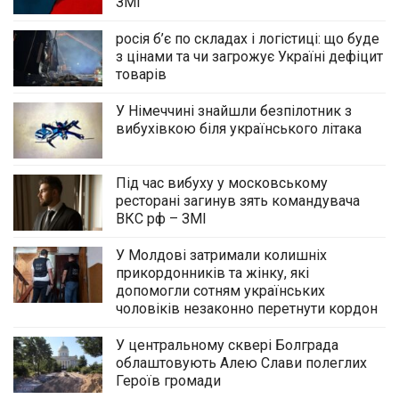
ЗМІ
росія б’є по складах і логістиці: що буде
з цінами та чи загрожує Україні дефіцит
товарів
У Німеччині знайшли безпілотник з
вибухівкою біля українського літака
Під час вибуху у московському
ресторані загинув зять командувача
ВКС рф – ЗМІ
У Молдові затримали колишніх
прикордонників та жінку, які
допомогли сотням українських
чоловіків незаконно перетнути кордон
У центральному сквері Болграда
облаштовують Алею Слави полеглих
Героїв громади