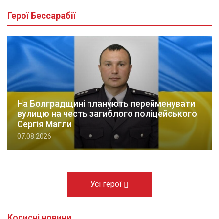
Герої Бессарабії
На Болградщині планують перейменувати
вулицю на честь загиблого поліцейського
Сергія Магли
07.08.2026
Усі герої
Корисні новини