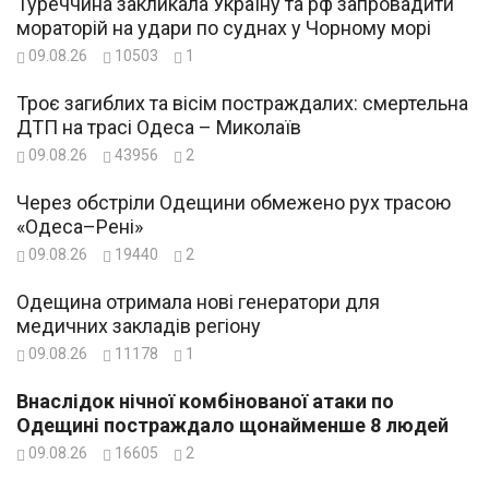
Туреччина закликала Україну та рф запровадити
мораторій на удари по суднах у Чорному морі
09.08.26
10503
1
Троє загиблих та вісім постраждалих: смертельна
ДТП на трасі Одеса – Миколаїв
09.08.26
43956
2
Через обстріли Одещини обмежено рух трасою
«Одеса–Рені»
09.08.26
19440
2
Одещина отримала нові генератори для
медичних закладів регіону
09.08.26
11178
1
Внаслідок нічної комбінованої атаки по
Одещині постраждало щонайменше 8 людей
09.08.26
16605
2