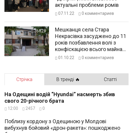
актуальні проблеми ромів
07.11.22
0
комментариев
Мешканця села Стара
36828
Некрасівка засуджено до 11
років позбавлення волі з
конфіскацією всього майна
за розбiйний напад на жiнку в
01.10.22
0
комментариев
Ізмаїлі
Стрічка
В тренді 🔥
Статті
На Одещині водій “Hyundai” насмерть збив
свого 20-річного брата
12:00
2457
0
Поблизу кордону з Одещиною у Молдові
вибухнув бойовий «дрон-ракета»: пошкоджено