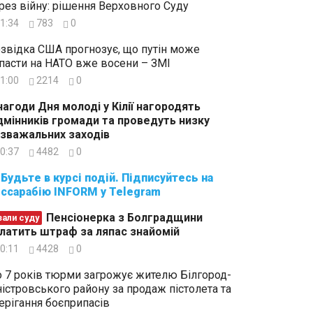
рез війну: рішення Верховного Суду
1:34
783
0
звідка США прогнозує, що путін може
пасти на НАТО вже восени – ЗМІ
1:00
2214
0
нагоди Дня молоді у Кілії нагородять
дмінників громади та проведуть низку
зважальних заходів
0:37
4482
0
суйтесь на
ссарабію INFORM у Telegram
Пенсіонерка з Болградщини
зали суду
латить штраф за ляпас знайомій
0:11
4428
0
 7 років тюрми загрожує жителю Білгород-
істровського району за продаж пістолета та
ерігання боєприпасів