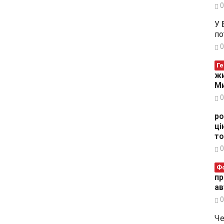
0
У 
по
0
Ге
жи
Ми
0
ро
ці
то
0
Ф
пр
ав
0
Че