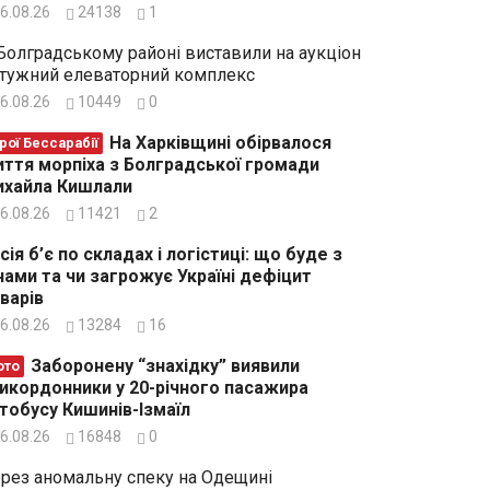
6.08.26
24138
1
Болградському районі виставили на аукціон
тужний елеваторний комплекс
6.08.26
10449
0
На Харківщині обірвалося
рої Бессарабії
ття морпіха з Болградської громади
хайла Кишлали
6.08.26
11421
2
сія б’є по складах і логістиці: що буде з
нами та чи загрожує Україні дефіцит
варів
6.08.26
13284
16
Заборонену “знахідку” виявили
ото
икордонники у 20-річного пасажира
тобусу Кишинів-Ізмаїл
6.08.26
16848
0
рез аномальну спеку на Одещині