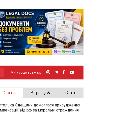
Ми у соцмережах:
Стрічка
В тренді 🔥
Статті
телька Одещини домоглася присудження
мпенсації від рф за моральні страждання