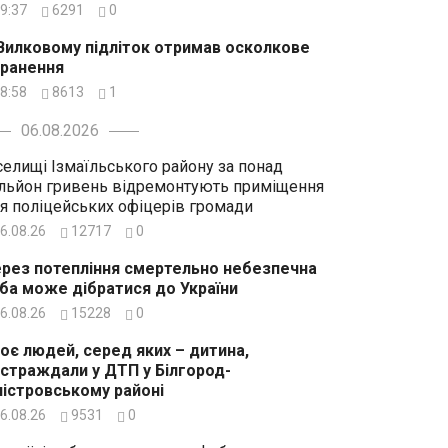
9:37
6291
0
Вилковому підліток отримав осколкове
ранення
8:58
8613
1
06.08.2026
селищі Ізмаїльського району за понад
льйон гривень відремонтують приміщення
я поліцейських офіцерів громади
6.08.26
12717
0
рез потепління смертельно небезпечна
ба може дібратися до України
6.08.26
15228
0
оє людей, серед яких – дитина,
страждали у ДТП у Білгород-
істровському районі
6.08.26
9531
0