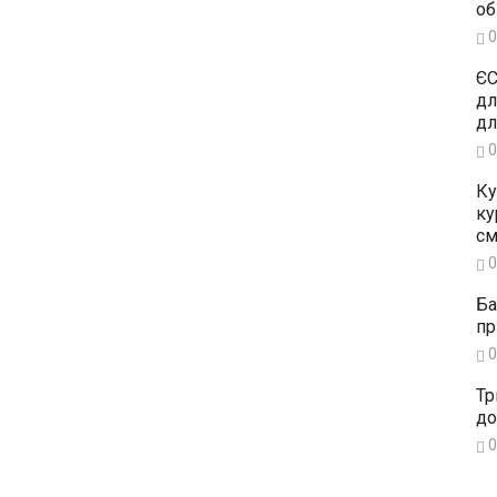
об
0
ЄС
дл
дл
0
Ку
ку
см
0
Ба
пр
0
Тр
до
0