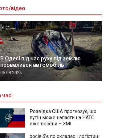
ото/відео
В Одесі під час руху під землю
провалився автомобіль
06.08.2026
 часі
Розвідка США прогнозує, що
путін може напасти на НАТО
вже восени – ЗМІ
росія б’є по складах і логістиці: