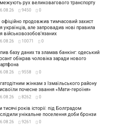
межують рух великовагового транспорту
6.08.26
9450
0
 офіційно продовжив тимчасовий захист
я українців, але запровадив нові правила
я військовозобов’язаних
6.08.26
10071
0
пив базу даних та зламав банкінг: одеський
рсант обікрав чоловіка заради нового
артфона
6.08.26
9558
0
гатодітним жінкам з Ізмаїльського району
исвоїли почесне звання «Мати-героїня»
6.08.26
8262
0
и тисячі років історії: під Болградом
слідили унікальне поселення доби бронзи
6.08.26
9261
0