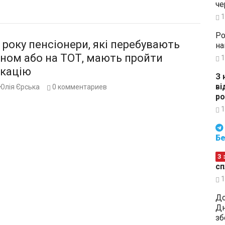
че
1
Ро
 року пенсіонери, які перебувають
на
оном або на ТОТ, мають пройти
1
ікацію
З 
ві
Юлія Єрська
0
комментариев
ро
1
Будьте в курсі подій. Підпи
Бе
З 
сп
1
До
Дн
зб