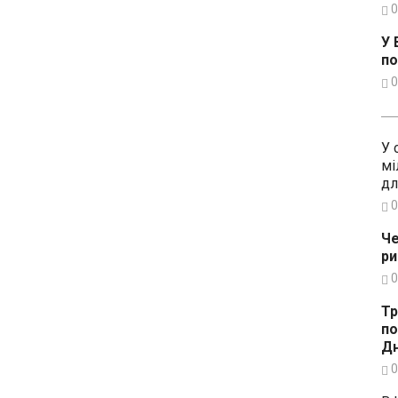
0
У 
по
0
У 
мі
дл
0
Че
ри
0
Тр
по
Дн
0