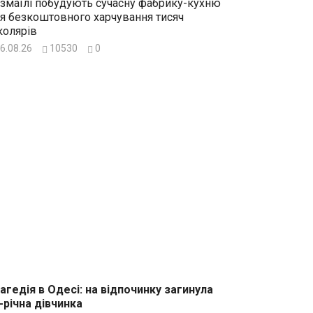
Ізмаїлі побудують сучасну фабрику-кухню
я безкоштовного харчування тисяч
олярів
6.08.26
10530
0
агедія в Одесі: на відпочинку загинула
-річна дівчинка