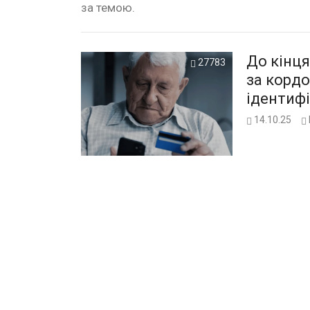
за темою.
До кінця
27783
за корд
ідентиф
14.10.25