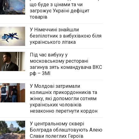
що буде з цінами та чи
загрожує Україні дефіцит
товарів
У Німеччині знайшли
безпілотник з вибухівкою біля
українського літака
Під час вибуху у
московському ресторані
загинув зять командувача ВКС
рф – ЗМІ
У Молдові затримали
колишніх прикордонників та
жінку, які допомогли сотням
українських чоловіків
незаконно перетнути кордон
У центральному сквері
Болграда облаштовують Алею
Слави полеглих Героїв