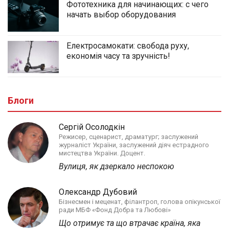
Фототехника для начинающих: с чего
начать выбор оборудования
Електросамокати: свобода руху,
економія часу та зручність!
Блоги
Сергій Осолодкін
Режисер, сценарист, драматург; заслужений
журналіст України, заслужений діяч естрадного
мистецтва України. Доцент.
Вулиця, як дзеркало неспокою
Олександр Дубовий
Бізнесмен і меценат, філантроп, голова опікунської
ради МБФ «Фонд Добра та Любові»
Що отримує та що втрачає країна, яка