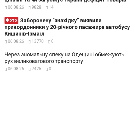
06.08.26
9828
14
Заборонену “знахідку” виявили
Фото
прикордонники у 20-річного пасажира автобусу
Кишинів-Ізмаїл
06.08.26
13770
0
Через аномальну спеку на Одещині обмежують
рух великовагового транспорту
06.08.26
7425
0