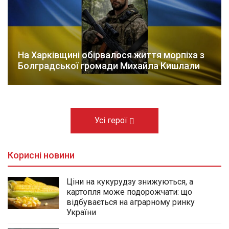
На Харківщині обірвалося життя морпіха з
Болградської громади Михайла Кишлали
Усі герої
Корисні новини
Ціни на кукурудзу знижуються, а
картопля може подорожчати: що
відбувається на аграрному ринку
України