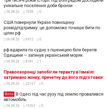
Три тисячі років історії: під Болградом дослідили
унікальне поселення доби бронзи
06.08.26
7938
0
США повернули Україні повноцінну
розвідпідтримку: це допоможе точніше бити по
цілях рф
06.08.26
6912
0
рф вдарила по судну з пшеницею біля берегів
Одещини — загинув український моряк
06.08.26
8181
1
Правоохоронці запобігли теракту в Ізмаїлі:
затримано жінку, причетну до його підготовки
06.08.26
22167
0
В Одесі під час руху під землю провалився
Фото
автомобіль
06.08.26
15363
0