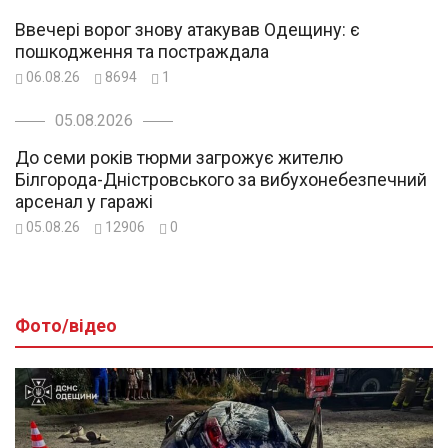
Ввечері ворог знову атакував Одещину: є
пошкодження та постраждала
06.08.26
8694
1
05.08.2026
До семи років тюрми загрожує жителю
Білгорода-Дністровського за вибухонебезпечний
арсенал у гаражі
05.08.26
12906
0
Фото/відео