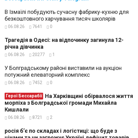
В Ізмаїлі побудують сучасну фабрику-кухню для
безкоштовного харчування тисяч школярів
06.08.26
7641
0
Трагедія в Одесі: на відпочинку загинула 12-
річна дівчинка
06.08.26
20277
1
У Болградському районі виставили на аукціон
потужний елеваторний комплекс
06.08.26
7452
0
На Харківщині обірвалося життя
Герої Бессарабії
морпіха з Болградської громади Михайла
Кишлали
06.08.26
8721
2
росія б’є по складах і логістиці: що буде з
цінами та чи загрожує Україні дефіцит товарів