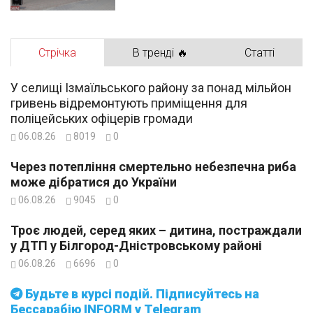
Стрічка
В тренді 🔥
Статті
У селищі Ізмаїльського району за понад мільйон
гривень відремонтують приміщення для
поліцейських офіцерів громади
06.08.26
8019
0
Через потепління смертельно небезпечна риба
може дібратися до України
06.08.26
9045
0
Троє людей, серед яких – дитина, постраждали
у ДТП у Білгород-Дністровському районі
06.08.26
6696
0
Будьте в курсі подій. Підписуйтесь на
Бессарабію INFORM у Telegram