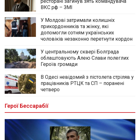
ресторані загинув зять командувача
ВКС рф – ЗМІ
У Молдові затримали колишніх
прикордонників та жінку, які
допомогли сотням українських
чоловіків незаконно перетнути кордон
У центральному сквері Болграда
облаштовують Алею Слави полеглих
Героїв громади
В Одесі невідомий з пістолета стріляв у
працівників РТЦК та СП – поранені
четверо
Герої Бессарабії