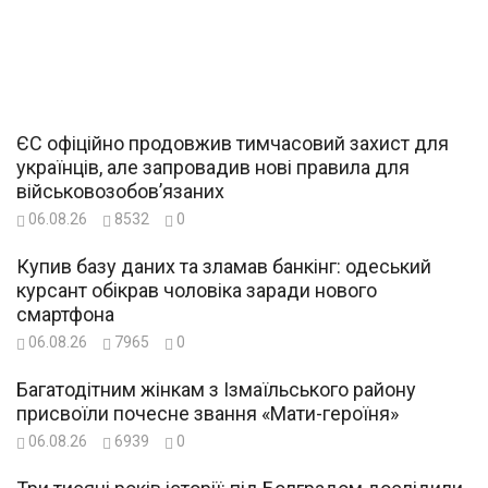
ЄС офіційно продовжив тимчасовий захист для
українців, але запровадив нові правила для
військовозобов’язаних
06.08.26
8532
0
Купив базу даних та зламав банкінг: одеський
курсант обікрав чоловіка заради нового
смартфона
06.08.26
7965
0
Багатодітним жінкам з Ізмаїльського району
присвоїли почесне звання «Мати-героїня»
06.08.26
6939
0