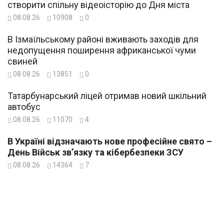
створити спільну відеоісторію до Дня міста
08.08.26
10908
0
В Ізмаїльському районі вживають заходів для
недопущення поширення африканської чуми
свиней
08.08.26
13851
0
Татарбунарський ліцей отримав новий шкільний
автобус
08.08.26
11070
4
В Україні відзначають нове професійне свято –
День Військ зв’язку та кібербезпеки ЗСУ
08.08.26
14364
7