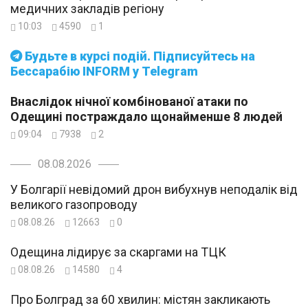
медичних закладів регіону
10:03
4590
1
Будьте в курсі подій. Підписуйтесь на
Бессарабію INFORM у Telegram
Внаслідок нічної комбінованої атаки по
Одещині постраждало щонайменше 8 людей
09:04
7938
2
08.08.2026
У Болгарії невідомий дрон вибухнув неподалік від
великого газопроводу
08.08.26
12663
0
Одещина лідирує за скаргами на ТЦК
08.08.26
14580
4
Про Болград за 60 хвилин: містян закликають