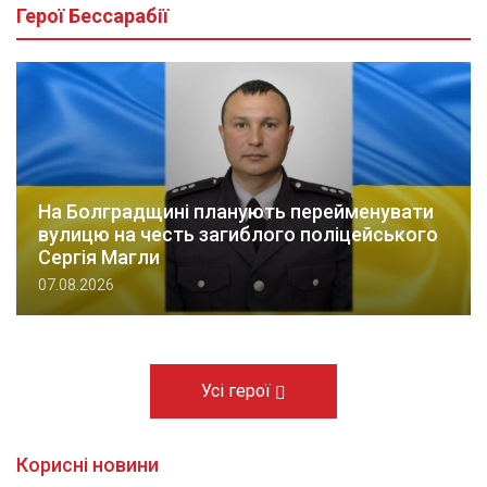
Герої Бессарабії
На Болградщині планують перейменувати
вулицю на честь загиблого поліцейського
Сергія Магли
07.08.2026
Усі герої
Корисні новини