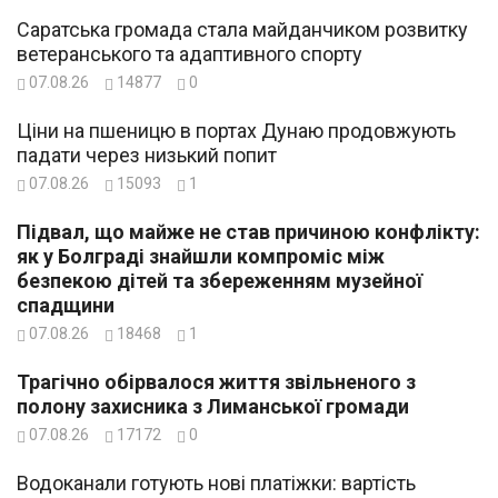
Саратська громада стала майданчиком розвитку
ветеранського та адаптивного спорту
07.08.26
14877
0
Ціни на пшеницю в портах Дунаю продовжують
падати через низький попит
07.08.26
15093
1
Підвал, що майже не став причиною конфлікту:
як у Болграді знайшли компроміс між
безпекою дітей та збереженням музейної
спадщини
07.08.26
18468
1
Трагічно обірвалося життя звільненого з
полону захисника з Лиманської громади
07.08.26
17172
0
Водоканали готують нові платіжки: вартість