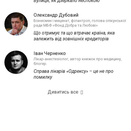
Вулиця, як дзеркало неспокою
Олександр Дубовий
Бізнесмен і меценат, філантроп, голова опікунської
ради МБФ «Фонд Добра та Любові»
Що отримує та що втрачає країна, яка
залежить від зовнішніх кредиторів
Іван Черненко
Лікар-анестезіолог, автор книжок про медицину,
блогер.
Справа лікарів «Одрексу» – це не про
помилку
Дивитись все