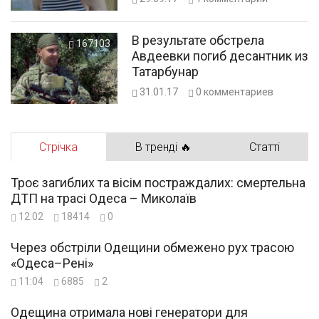
В результате обстрела
167103
Авдеевки погиб десантник из
Татарбунар
31.01.17
0
комментариев
Стрічка
В тренді 🔥
Статті
Троє загиблих та вісім постраждалих: смертельна
ДТП на трасі Одеса – Миколаїв
12:02
18414
0
Через обстріли Одещини обмежено рух трасою
«Одеса–Рені»
11:04
6885
2
Одещина отримала нові генератори для