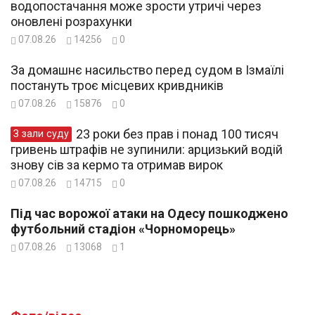
водопостачання може зрости утричі через
оновлені розрахунки
07.08.26
14256
0
За домашнє насильство перед судом в Ізмаїлі
постануть троє місцевих кривдників
07.08.26
15876
0
23 роки без прав і понад 100 тисяч
З зали суду
гривень штрафів не зупинили: арцизький водій
знову сів за кермо та отримав вирок
07.08.26
14715
0
Під час ворожої атаки на Одесу пошкоджено
футбольний стадіон «Чорноморець»
07.08.26
13068
1