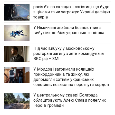
росія б’є по складах і логістиці: що буде
з цінами та чи загрожує Україні дефіцит
товарів
У Німеччині знайшли безпілотник з
вибухівкою біля українського літака
Під час вибуху у московському
ресторані загинув зять командувача
ВКС рф – ЗМІ
У Молдові затримали колишніх
прикордонників та жінку, які
допомогли сотням українських
чоловіків незаконно перетнути кордон
У центральному сквері Болграда
облаштовують Алею Слави полеглих
Героїв громади