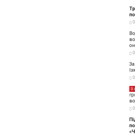
Тр
по
0
Во
во
он
0
За
Із
0
З 
гр
во
0
Пі
по
«