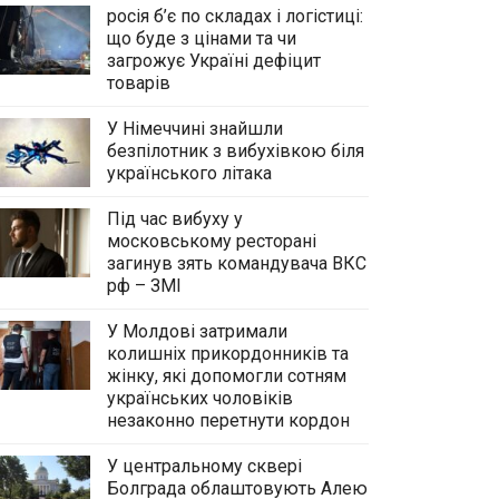
росія б’є по складах і логістиці:
що буде з цінами та чи
загрожує Україні дефіцит
товарів
У Німеччині знайшли
безпілотник з вибухівкою біля
українського літака
Під час вибуху у
московському ресторані
загинув зять командувача ВКС
рф – ЗМІ
У Молдові затримали
колишніх прикордонників та
жінку, які допомогли сотням
українських чоловіків
незаконно перетнути кордон
У центральному сквері
Болграда облаштовують Алею