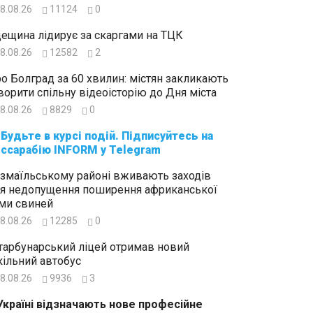
8.08.26
11124
0
ещина лідирує за скаргами на ТЦК
8.08.26
12582
2
о Болград за 60 хвилин: містян закликають
ворити спільну відеоісторію до Дня міста
8.08.26
8829
0
суйтесь на
ссарабію INFORM у Telegram
Ізмаїльському районі вживають заходів
я недопущення поширення африканської
ми свиней
8.08.26
12285
0
тарбунарський ліцей отримав новий
ільний автобус
8.08.26
9936
3
Україні відзначають нове професійне