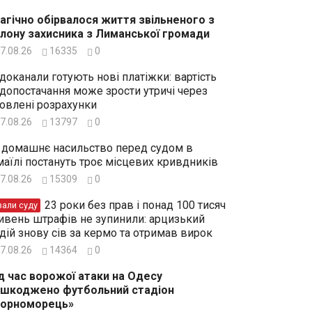
агічно обірвалося життя звільненого з
лону захисника з Лиманської громади
7.08.26
16335
0
доканали готують нові платіжки: вартість
допостачання може зрости утричі через
овлені розрахунки
7.08.26
13797
0
 домашнє насильство перед судом в
маїлі постануть троє місцевих кривдників
7.08.26
15309
0
23 роки без прав і понад 100 тисяч
зали суду
ивень штрафів не зупинили: арцизький
дій знову сів за кермо та отримав вирок
7.08.26
14364
0
д час ворожої атаки на Одесу
шкоджено футбольний стадіон
Чорноморець»