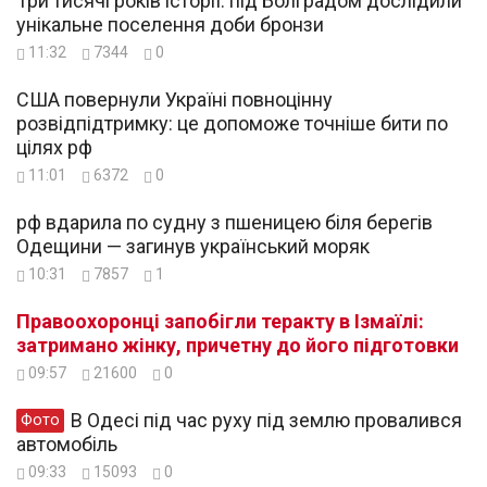
Три тисячі років історії: під Болградом дослідили
унікальне поселення доби бронзи
11:32
7344
0
США повернули Україні повноцінну
розвідпідтримку: це допоможе точніше бити по
цілях рф
11:01
6372
0
рф вдарила по судну з пшеницею біля берегів
Одещини — загинув український моряк
10:31
7857
1
Правоохоронці запобігли теракту в Ізмаїлі:
затримано жінку, причетну до його підготовки
09:57
21600
0
В Одесі під час руху під землю провалився
Фото
автомобіль
09:33
15093
0