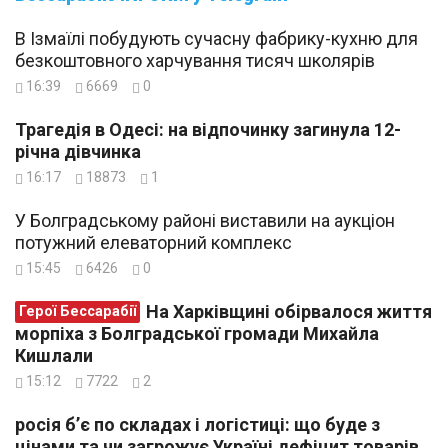
В Ізмаїлі побудують сучасну фабрику-кухню для
безкоштовного харчування тисяч школярів
16:39
6669
0
Трагедія в Одесі: на відпочинку загинула 12-
річна дівчинка
16:17
18873
1
У Болградському районі виставили на аукціон
потужний елеваторний комплекс
15:45
6426
0
На Харківщині обірвалося життя
Герої Бессарабії
морпіха з Болградської громади Михайла
Кишлали
15:12
7722
2
росія б’є по складах і логістиці: що буде з
цінами та чи загрожує Україні дефіцит товарів