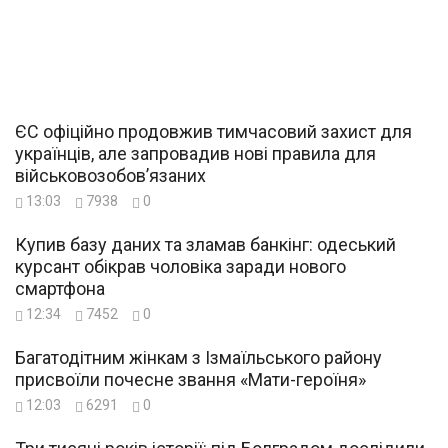
ЄС офіційно продовжив тимчасовий захист для
українців, але запровадив нові правила для
військовозобов’язаних
13:03
7938
0
Купив базу даних та зламав банкінг: одеський
курсант обікрав чоловіка заради нового
смартфона
12:34
7452
0
Багатодітним жінкам з Ізмаїльського району
присвоїли почесне звання «Мати-героїня»
12:03
6291
0