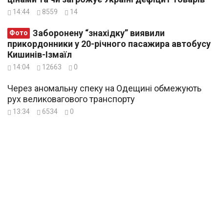
14:44
8559
14
Заборонену “знахідку” виявили
Фото
прикордонники у 20-річного пасажира автобусу
Кишинів-Ізмаїл
14:04
12663
0
Через аномальну спеку на Одещині обмежують
рух великовагового транспорту
13:34
6534
0