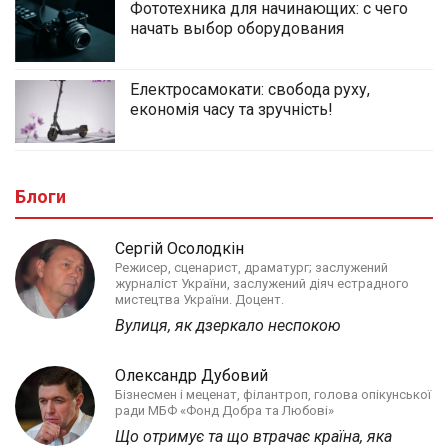
Фототехника для начинающих: с чего
начать выбор оборудования
Електросамокати: свобода руху,
економія часу та зручність!
Блоги
Сергій Осолодкін
Режисер, сценарист, драматург; заслужений
журналіст України, заслужений діяч естрадного
мистецтва України. Доцент.
Вулиця, як дзеркало неспокою
Олександр Дубовий
Бізнесмен і меценат, філантроп, голова опікунської
ради МБФ «Фонд Добра та Любові»
Що отримує та що втрачає країна, яка