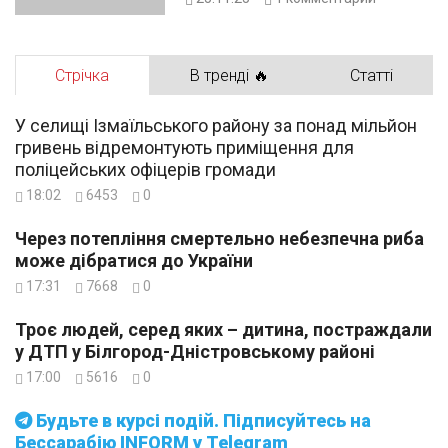
Стрічка
В тренді 🔥
Статті
У селищі Ізмаїльського району за понад мільйон
гривень відремонтують приміщення для
поліцейських офіцерів громади
18:02
6453
0
Через потепління смертельно небезпечна риба
може дібратися до України
17:31
7668
0
Троє людей, серед яких – дитина, постраждали
у ДТП у Білгород-Дністровському районі
17:00
5616
0
Будьте в курсі подій. Підписуйтесь на
Бессарабію INFORM у Telegram