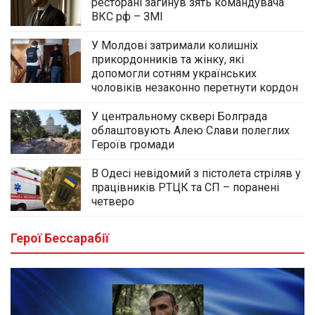
ресторані загинув зять командувача
ВКС рф – ЗМІ
У Молдові затримали колишніх
прикордонників та жінку, які
допомогли сотням українських
чоловіків незаконно перетнути кордон
У центральному сквері Болграда
облаштовують Алею Слави полеглих
Героїв громади
В Одесі невідомий з пістолета стріляв у
працівників РТЦК та СП – поранені
четверо
Герої Бессарабії