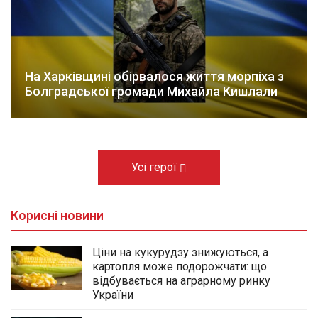
На Харківщині обірвалося життя морпіха з
Болградської громади Михайла Кишлали
Усі герої
Корисні новини
Ціни на кукурудзу знижуються, а
картопля може подорожчати: що
відбувається на аграрному ринку
України