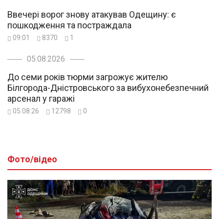
Ввечері ворог знову атакував Одещину: є
пошкодження та постраждала
09:01
8370
1
05.08.2026
До семи років тюрми загрожує жителю
Білгорода-Дністровського за вибухонебезпечний
арсенал у гаражі
05.08.26
12798
0
Фото/відео