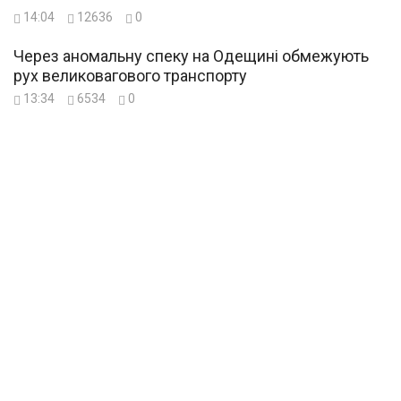
14:04
12636
0
Через аномальну спеку на Одещині обмежують
рух великовагового транспорту
13:34
6534
0