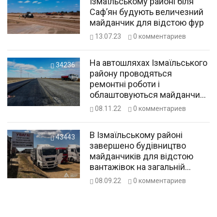
Ізмаїльському районі біля
Саф’ян будують величезний
майданчик для відстою фур
13.07.23
0
комментариев
На автошляхах Ізмаїльського
34236
району проводяться
ремонтні роботи і
облаштовуються майданчики
для відстою фур
08.11.22
0
комментариев
В Ізмаїльському районі
43443
завершено будівництво
майданчиків для відстою
вантажівок на загальній
площі 4,7 га
08.09.22
0
комментариев