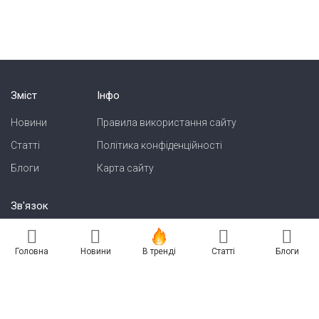
Зміст
Інфо
Новини
Правила використання сайту
Статті
Політика конфіденційності
Блоги
Карта сайту
Зв'язок
Реклама на сайті
Головна
Новини
В тренді
Статті
Блоги
Есть новость? Присылайте — разместим!
Про нас