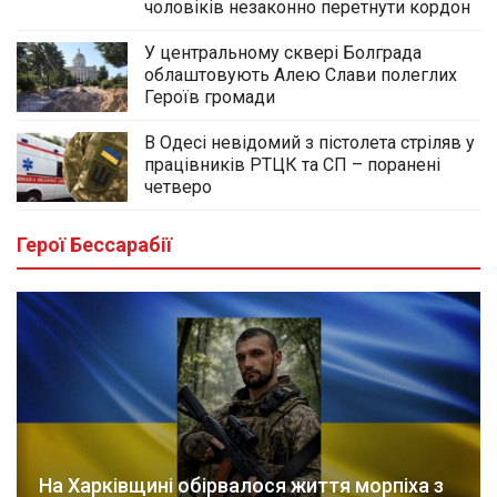
чоловіків незаконно перетнути кордон
У центральному сквері Болграда
облаштовують Алею Слави полеглих
Героїв громади
В Одесі невідомий з пістолета стріляв у
працівників РТЦК та СП – поранені
четверо
Герої Бессарабії
На Харківщині обірвалося життя морпіха з