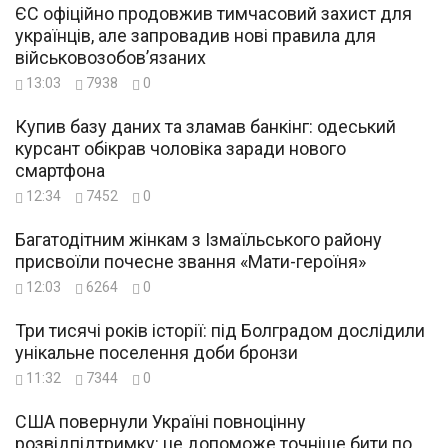
ЄС офіційно продовжив тимчасовий захист для
українців, але запровадив нові правила для
військовозобов’язаних
13:03
7938
0
Купив базу даних та зламав банкінг: одеський
курсант обікрав чоловіка заради нового
смартфона
12:34
7452
0
Багатодітним жінкам з Ізмаїльського району
присвоїли почесне звання «Мати-героїня»
12:03
6264
0
Три тисячі років історії: під Болградом дослідили
унікальне поселення доби бронзи
11:32
7344
0
США повернули Україні повноцінну
розвідпідтримку: це допоможе точніше бити по