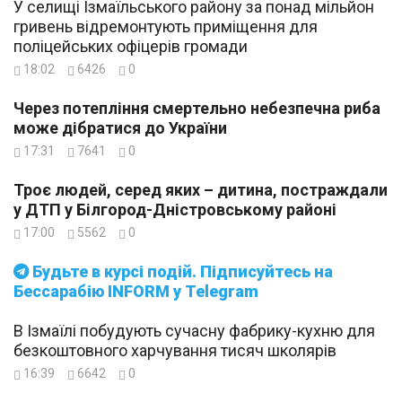
У селищі Ізмаїльського району за понад мільйон
гривень відремонтують приміщення для
поліцейських офіцерів громади
18:02
6426
0
Через потепління смертельно небезпечна риба
може дібратися до України
17:31
7641
0
Троє людей, серед яких – дитина, постраждали
у ДТП у Білгород-Дністровському районі
17:00
5562
0
Будьте в курсі подій. Підписуйтесь на
Бессарабію INFORM у Telegram
В Ізмаїлі побудують сучасну фабрику-кухню для
безкоштовного харчування тисяч школярів
16:39
6642
0