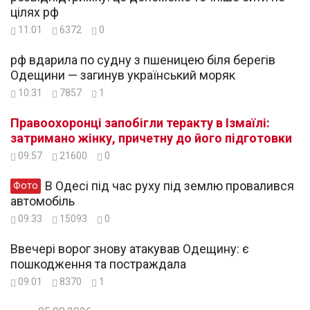
цілях рф
11:01
6372
0
рф вдарила по судну з пшеницею біля берегів
Одещини — загинув український моряк
10:31
7857
1
Правоохоронці запобігли теракту в Ізмаїлі:
затримано жінку, причетну до його підготовки
09:57
21600
0
В Одесі під час руху під землю провалився
Фото
автомобіль
09:33
15093
0
Ввечері ворог знову атакував Одещину: є
пошкодження та постраждала
09:01
8370
1