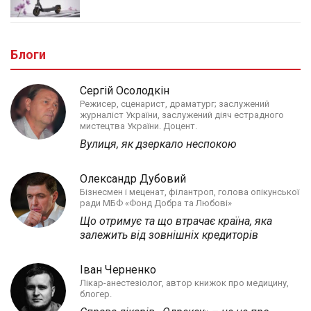
Блоги
Сергій Осолодкін
Режисер, сценарист, драматург; заслужений
журналіст України, заслужений діяч естрадного
мистецтва України. Доцент.
Вулиця, як дзеркало неспокою
Олександр Дубовий
Бізнесмен і меценат, філантроп, голова опікунської
ради МБФ «Фонд Добра та Любові»
Що отримує та що втрачає країна, яка
залежить від зовнішніх кредиторів
Іван Черненко
Лікар-анестезіолог, автор книжок про медицину,
блогер.