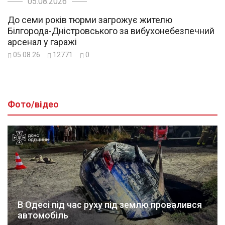
05.08.2026
До семи років тюрми загрожує жителю
Білгорода-Дністровського за вибухонебезпечний
арсенал у гаражі
05.08.26
12771
0
Фото/відео
В Одесі під час руху під землю провалився
автомобіль