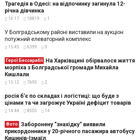
Трагедія в Одесі: на відпочинку загинула 12-
річна дівчинка
16:17
18819
1
У Болградському районі виставили на аукціон
потужний елеваторний комплекс
15:45
6399
0
На Харківщині обірвалося життя
Герої Бессарабії
морпіха з Болградської громади Михайла
Кишлали
15:12
7695
2
росія б’є по складах і логістиці: що буде з
цінами та чи загрожує Україні дефіцит товарів
14:44
8505
14
Заборонену “знахідку” виявили
Фото
прикордонники у 20-річного пасажира автобусу
Кишинів-Ізмаїл