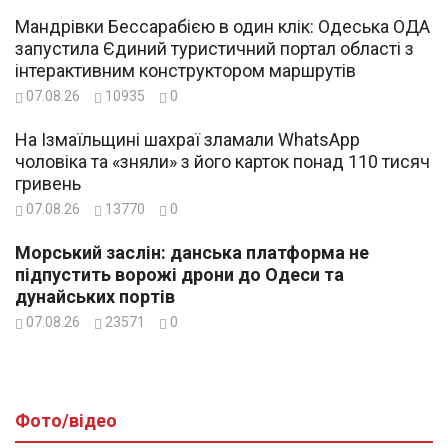
Мандрівки Бессарабією в один клік: Одеська ОДА
запустила Єдиний туристичний портал області з
інтерактивним конструктором маршрутів
07.08.26
10935
0
На Ізмаїльщині шахраї зламали WhatsApp
чоловіка та «зняли» з його карток понад 110 тисяч
гривень
07.08.26
13770
0
Морський заслін: данська платформа не
підпустить ворожі дрони до Одеси та
дунайських портів
07.08.26
23571
0
Фото/відео