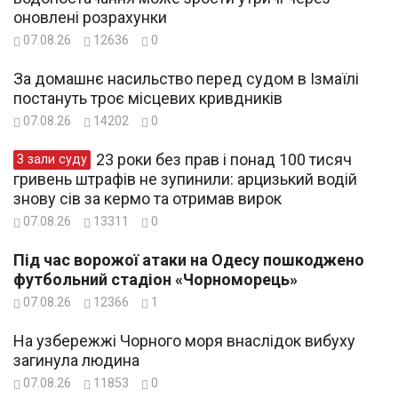
оновлені розрахунки
07.08.26
12636
0
За домашнє насильство перед судом в Ізмаїлі
постануть троє місцевих кривдників
07.08.26
14202
0
23 роки без прав і понад 100 тисяч
З зали суду
гривень штрафів не зупинили: арцизький водій
знову сів за кермо та отримав вирок
07.08.26
13311
0
Під час ворожої атаки на Одесу пошкоджено
футбольний стадіон «Чорноморець»
07.08.26
12366
1
На узбережжі Чорного моря внаслідок вибуху
загинула людина
07.08.26
11853
0