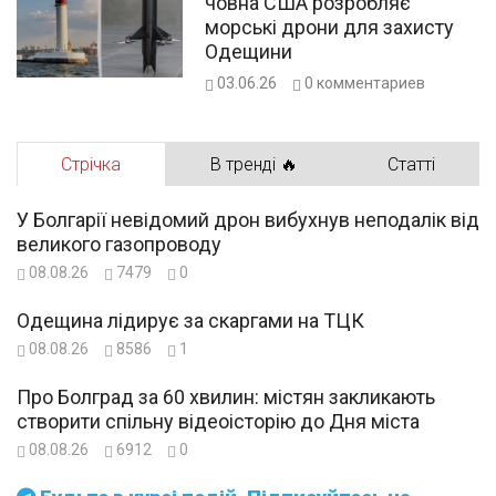
човна США розробляє
морські дрони для захисту
Одещини
03.06.26
0
комментариев
Стрічка
В тренді 🔥
Статті
У Болгарії невідомий дрон вибухнув неподалік від
великого газопроводу
08.08.26
7479
0
Одещина лідирує за скаргами на ТЦК
08.08.26
8586
1
Про Болград за 60 хвилин: містян закликають
створити спільну відеоісторію до Дня міста
08.08.26
6912
0