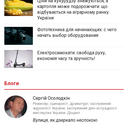
Ціни на кукурудзу знижуються, а
картопля може подорожчати: що
відбувається на аграрному ринку
України
Фототехника для начинающих: с чего
начать выбор оборудования
Електросамокати: свобода руху,
економія часу та зручність!
Блоги
Сергій Осолодкін
Режисер, сценарист, драматург; заслужений
журналіст України, заслужений діяч естрадного
мистецтва України. Доцент.
Вулиця, як дзеркало неспокою