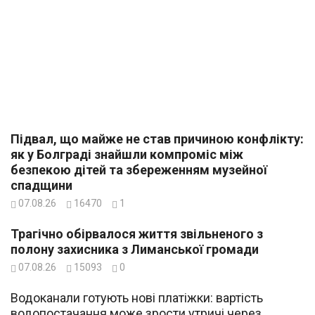
Підвал, що майже не став причиною конфлікту:
як у Болграді знайшли компроміс між
безпекою дітей та збереженням музейної
спадщини
07.08.26
16470
1
Трагічно обірвалося життя звільненого з
полону захисника з Лиманської громади
07.08.26
15093
0
Водоканали готують нові платіжки: вартість
водопостачання може зрости утричі через