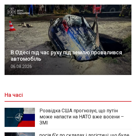
В Одесі під час руху під землю провалився
автомобіль
06.08.2026
На часі
Розвідка США прогнозує, що путін
може напасти на НАТО вже восени –
ЗМІ
росія б’є по складах і логістиці: що буде