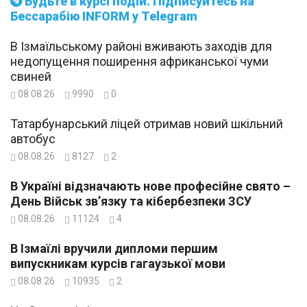
Будьте в курсі подій. Підписуйтесь на
Бессарабію INFORM у Telegram
В Ізмаїльському районі вживають заходів для
недопущення поширення африканської чуми
свиней
08.08.26
9990
0
Татарбунарський ліцей отримав новий шкільний
автобус
08.08.26
8127
2
В Україні відзначають нове професійне свято –
День Військ зв’язку та кібербезпеки ЗСУ
08.08.26
11124
4
В Ізмаїлі вручили дипломи першим
випускникам курсів гагаузької мови
08.08.26
10935
2