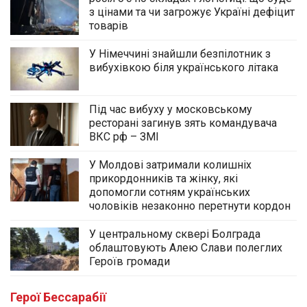
з цінами та чи загрожує Україні дефіцит
товарів
У Німеччині знайшли безпілотник з
вибухівкою біля українського літака
Під час вибуху у московському
ресторані загинув зять командувача
ВКС рф – ЗМІ
У Молдові затримали колишніх
прикордонників та жінку, які
допомогли сотням українських
чоловіків незаконно перетнути кордон
У центральному сквері Болграда
облаштовують Алею Слави полеглих
Героїв громади
Герої Бессарабії