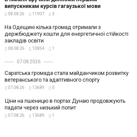
випускникам курсів гагаузької мови
08.08.26
11907
3
На Одещині кілька громад отримали з
держбюджету кошти для енергетичної стійкості
закладів освіти
08.08.26
10854
1
07.08.2026
Саратська громада стала майданчиком розвитку
ветеранського та адаптивного спорту
07.08.26
13689
0
Ціни на пшеницю в портах Дунаю продовжують
падати через низький попит
07.08.26
13689
1