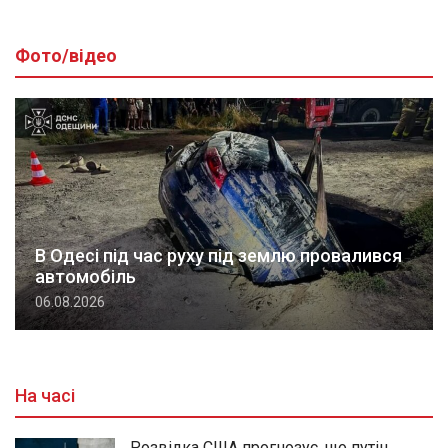
Фото/відео
В Одесі під час руху під землю провалився
автомобіль
06.08.2026
На часі
Розвідка США прогнозує, що путін