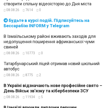
створити спільну відеоісторію до Дня міста
08.08.26
7614
0
Будьте в курсі подій. Підписуйтесь на
Бессарабію INFORM у Telegram
В Ізмаїльському районі вживають заходів для
недопущення поширення африканської чуми
свиней
08.08.26
10773
0
Татарбунарський ліцей отримав новий шкільний
автобус
08.08.26
8775
2
В Україні відзначають нове професійне свято –
День Військ зв’язку та кібербезпеки ЗСУ
08.08.26
11934
5
В Ізмаїлі вручили дипломи першим