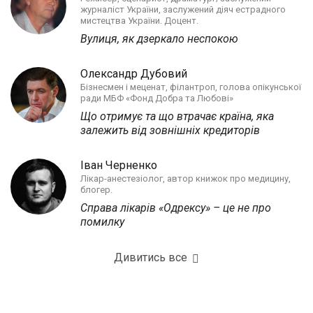
журналіст України, заслужений діяч естрадного
мистецтва України. Доцент.
Вулиця, як дзеркало неспокою
Олександр Дубовий
Бізнесмен і меценат, філантроп, голова опікунської
ради МБФ «Фонд Добра та Любові»
Що отримує та що втрачає країна, яка
залежить від зовнішніх кредиторів
Іван Черненко
Лікар-анестезіолог, автор книжок про медицину,
блогер.
Справа лікарів «Одрексу» – це не про
помилку
Дивитись все