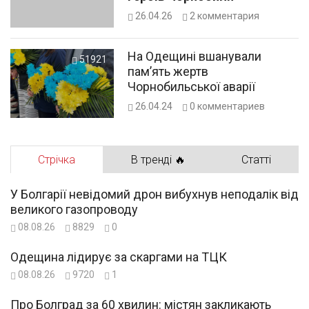
26.04.26
2
комментария
На Одещині вшанували
51921
пам’ять жертв
Чорнобильської аварії
26.04.24
0
комментариев
Стрічка
В тренді 🔥
Статті
У Болгарії невідомий дрон вибухнув неподалік від
великого газопроводу
08.08.26
8829
0
Одещина лідирує за скаргами на ТЦК
08.08.26
9720
1
Про Болград за 60 хвилин: містян закликають