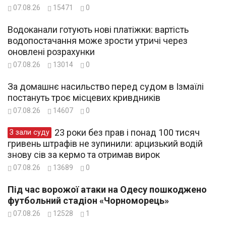
07.08.26
15471
0
Водоканали готують нові платіжки: вартість
водопостачання може зрости утричі через
оновлені розрахунки
07.08.26
13014
0
За домашнє насильство перед судом в Ізмаїлі
постануть троє місцевих кривдників
07.08.26
14607
0
23 роки без прав і понад 100 тисяч
З зали суду
гривень штрафів не зупинили: арцизький водій
знову сів за кермо та отримав вирок
07.08.26
13689
0
Під час ворожої атаки на Одесу пошкоджено
футбольний стадіон «Чорноморець»
07.08.26
12528
1