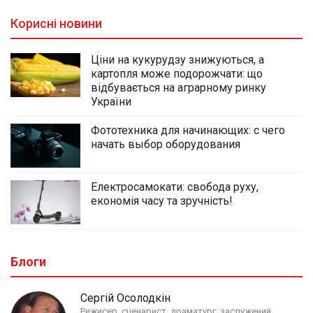
Корисні новини
Ціни на кукурудзу знижуються, а
картопля може подорожчати: що
відбувається на аграрному ринку
України
Фототехника для начинающих: с чего
начать выбор оборудования
Електросамокати: свобода руху,
економія часу та зручність!
Блоги
Сергій Осолодкін
Режисер, сценарист, драматург; заслужений