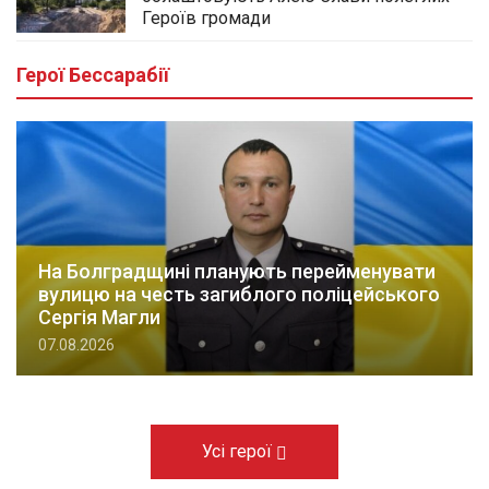
Героїв громади
Герої Бессарабії
На Болградщині планують перейменувати
вулицю на честь загиблого поліцейського
Сергія Магли
07.08.2026
Усі герої