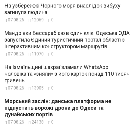
На узбережжі Чорного моря внаслідок вибуху
загинула людина
07.08.26
12069
0
Мандрівки Бессарабією в один клік: Одеська ОДА
запустила Єдиний туристичний портал області з
інтерактивним конструктором маршрутів
07.08.26
11070
0
На Ізмаїльщині шахраї зламали WhatsApp
чоловіка та «зняли» з його карток понад 110 тисяч
гривень
07.08.26
13905
0
Морський заслін: данська платформа не
підпустить ворожі дрони до Одеси та
дунайських портів
07.08.26
24138
0