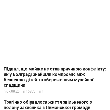
Підвал, що майже не став причиною конфлікту:
як у Болграді знайшли компроміс між
безпекою дітей та збереженням музейної
спадщини
07.08.26
16875
1
Трагічно обірвалося життя звільненого з
полону захисника з Лиманської громади