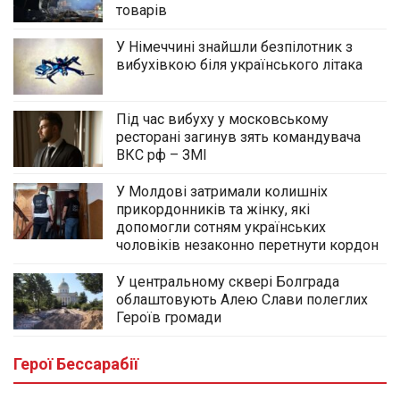
товарів
У Німеччині знайшли безпілотник з
вибухівкою біля українського літака
Під час вибуху у московському
ресторані загинув зять командувача
ВКС рф – ЗМІ
У Молдові затримали колишніх
прикордонників та жінку, які
допомогли сотням українських
чоловіків незаконно перетнути кордон
У центральному сквері Болграда
облаштовують Алею Слави полеглих
Героїв громади
Герої Бессарабії