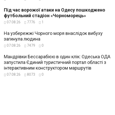
Під час ворожої атаки на Одесу пошкоджено
футбольний стадіон «Чорноморець»
07.08.26
7776
1
На узбережжі Чорного моря внаслідок вибуху
загинула людина
07.08.26
7479
0
Мандрівки Бессарабією в один клік: Одеська ОДА
запустила Єдиний туристичний портал області з
інтерактивним конструктором маршрутів
07.08.26
8073
0