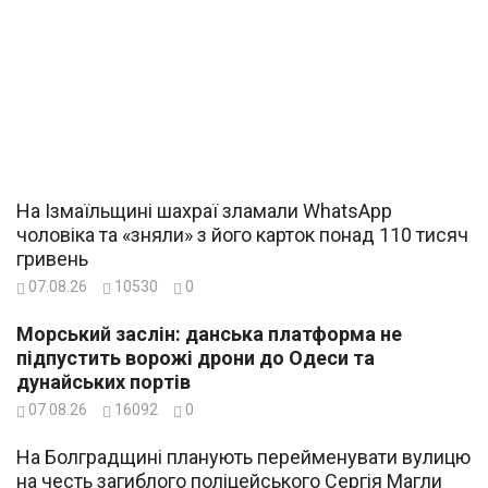
На Ізмаїльщині шахраї зламали WhatsApp
чоловіка та «зняли» з його карток понад 110 тисяч
гривень
07.08.26
10530
0
Морський заслін: данська платформа не
підпустить ворожі дрони до Одеси та
дунайських портів
07.08.26
16092
0
На Болградщині планують перейменувати вулицю
на честь загиблого поліцейського Сергія Магли