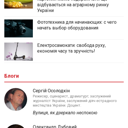
відбувається на аграрному ринку
України
Фототехника для начинающих: с чего
начать выбор оборудования
Електросамокати: свобода руху,
економія часу та зручність!
Блоги
Сергій Осолодкін
Режисер, сценарист, драматург; заслужений
журналіст України, заслужений діяч естрадного
мистецтва України. Доцент.
Вулиця, як дзеркало неспокою
Олександр Дубовий