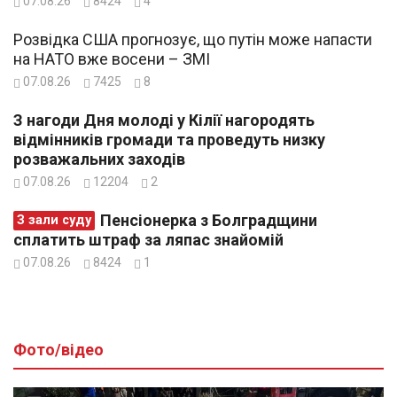
07.08.26
8424
4
Розвідка США прогнозує, що путін може напасти
на НАТО вже восени – ЗМІ
07.08.26
7425
8
З нагоди Дня молоді у Кілії нагородять
відмінників громади та проведуть низку
розважальних заходів
07.08.26
12204
2
Пенсіонерка з Болградщини
З зали суду
сплатить штраф за ляпас знайомій
07.08.26
8424
1
Фото/відео