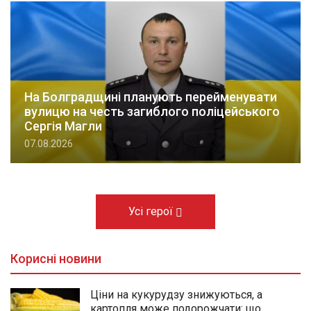
На Болградщині планують перейменувати
вулицю на честь загиблого поліцейського
Сергія Магли
07.08.2026
Усі герої
Корисні новини
Ціни на кукурудзу знижуються, а
картопля може подорожчати: що