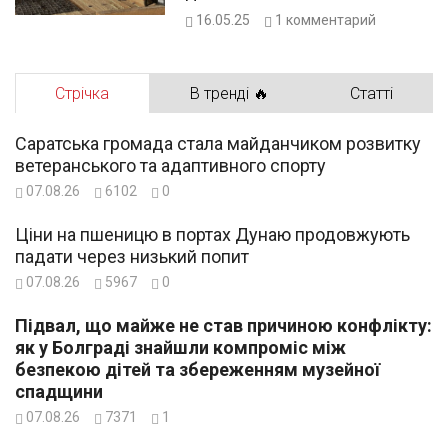
16.05.25
1
комментарий
Стрічка
В тренді 🔥
Статті
Саратська громада стала майданчиком розвитку
ветеранського та адаптивного спорту
07.08.26
6102
0
Ціни на пшеницю в портах Дунаю продовжують
падати через низький попит
07.08.26
5967
0
Підвал, що майже не став причиною конфлікту:
як у Болграді знайшли компроміс між
безпекою дітей та збереженням музейної
спадщини
07.08.26
7371
1