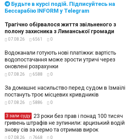
Будьте в курсі подій. Підписуйтесь на
Бессарабію INFORM у Telegram
Трагічно обірвалося життя звільненого з
полону захисника з Лиманської громади
07.08.26
6561
0
Водоканали готують нові платіжки: вартість
водопостачання може зрости утричі через
оновлені розрахунки
07.08.26
6588
0
За домашнє насильство перед судом в Ізмаїлі
постануть троє місцевих кривдників
07.08.26
5886
0
23 роки без прав і понад 100 тисяч
З зали суду
гривень штрафів не зупинили: арцизький водій
знову сів за кермо та отримав вирок
07.08.26
7668
0