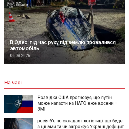
В Одесі під час руху під землю провалився
автомобіль
06.08.2026
На часі
Розвідка США прогнозує, що путін
може напасти на НАТО вже восени –
ЗМІ
росія б’є по складах і логістиці: що буде
з цінами та чи загрожує Україні дефіцит