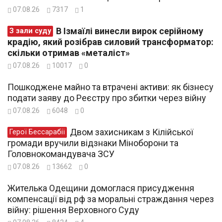
07.08.26
7317
1
В Ізмаїлі винесли вирок серійному
З зали суду
крадію, який розібрав силовий трансформатор:
скільки отримав «металіст»
07.08.26
10017
0
Пошкоджене майно та втрачені активи: як бізнесу
подати заяву до Реєстру про збитки через війну
07.08.26
6048
0
Двом захисникам з Кілійської
Герої Бессарабії
громади вручили відзнаки Міноборони та
Головнокомандувача ЗСУ
07.08.26
13662
0
Жителька Одещини домоглася присудження
компенсації від рф за моральні страждання через
війну: рішення Верховного Суду