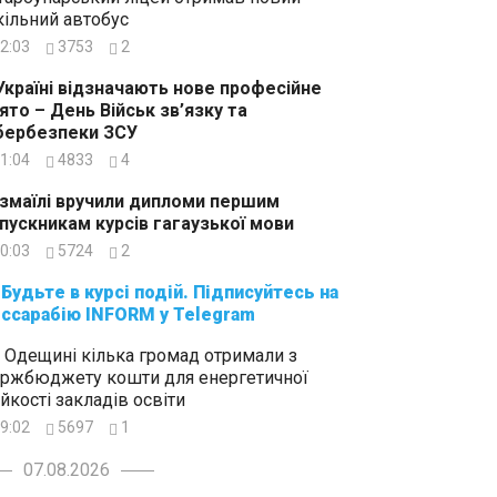
ільний автобус
2:03
3753
2
Україні відзначають нове професійне
ято – День Військ зв’язку та
бербезпеки ЗСУ
1:04
4833
4
Ізмаїлі вручили дипломи першим
пускникам курсів гагаузької мови
0:03
5724
2
суйтесь на
ссарабію INFORM у Telegram
 Одещині кілька громад отримали з
ржбюджету кошти для енергетичної
ійкості закладів освіти
9:02
5697
1
07.08.2026