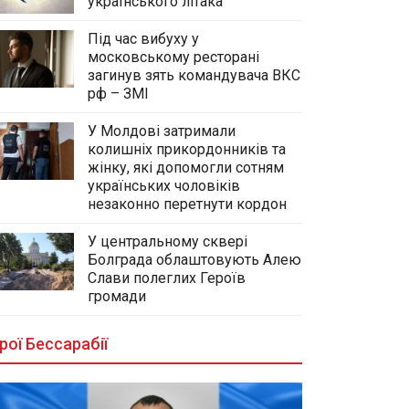
українського літака
Під час вибуху у
московському ресторані
загинув зять командувача ВКС
рф – ЗМІ
У Молдові затримали
колишніх прикордонників та
жінку, які допомогли сотням
українських чоловіків
незаконно перетнути кордон
У центральному сквері
Болграда облаштовують Алею
Слави полеглих Героїв
громади
рої Бессарабії