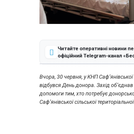
Читайте оперативні новини п
офіційний Telegram-канал «Бе
Вчора, 30 червня, у КНП Саф’янівсько
відбувся День донора. Захід об’єдна
допомоги тим, хто потребує донорсько
Саф’янівської сільської територіально