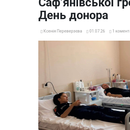
Саф’янівської г
День донора
Ксенія Переверзєва
01.07.26
1
комент