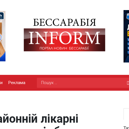
ги
Реклама
йонній лікарні
Та