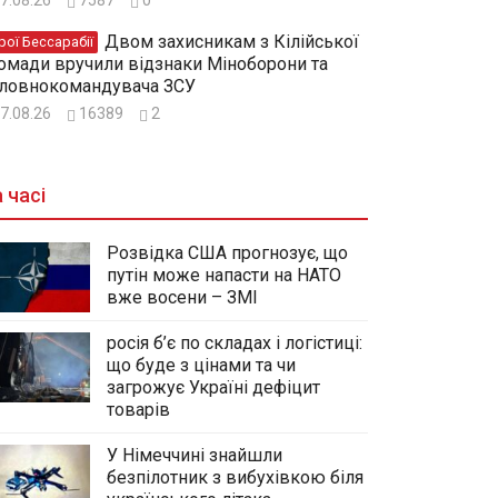
Двом захисникам з Кілійської
рої Бессарабії
омади вручили відзнаки Міноборони та
ловнокомандувача ЗСУ
7.08.26
16389
2
 часі
Розвідка США прогнозує, що
путін може напасти на НАТО
вже восени – ЗМІ
росія б’є по складах і логістиці:
що буде з цінами та чи
загрожує Україні дефіцит
товарів
У Німеччині знайшли
безпілотник з вибухівкою біля