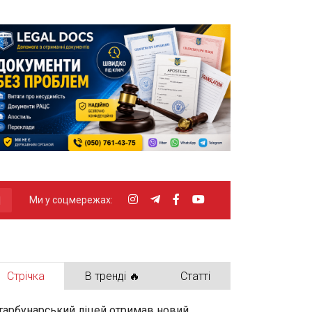
Ми у соцмережах:
Стрічка
В тренді 🔥
Статті
тарбунарський ліцей отримав новий