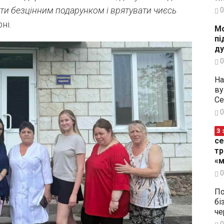
ти безцінним подарунком і врятувати чиєсь
0
ні.
Мо
пі
ду
0
На
ву
Се
0
З 
се
тр
«м
0
По
бі
че
0