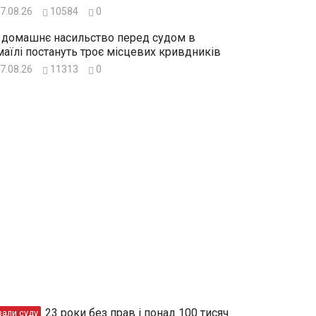
7.08.26
10584
0
 домашнє насильство перед судом в
маїлі постануть троє місцевих кривдників
7.08.26
11313
0
23 роки без прав і понад 100 тисяч
зали суду