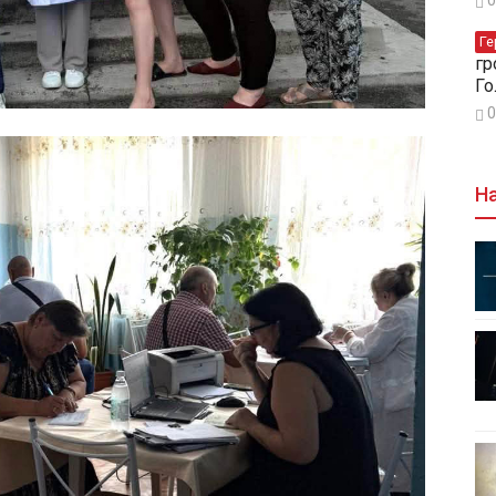
Ге
гр
Го
0
На