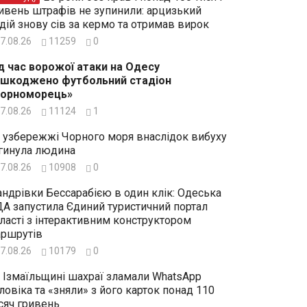
ивень штрафів не зупинили: арцизький
дій знову сів за кермо та отримав вирок
7.08.26
11259
0
д час ворожої атаки на Одесу
шкоджено футбольний стадіон
Чорноморець»
7.08.26
11124
1
 узбережжі Чорного моря внаслідок вибуху
гинула людина
7.08.26
10908
0
ндрівки Бессарабією в один клік: Одеська
А запустила Єдиний туристичний портал
ласті з інтерактивним конструктором
ршрутів
7.08.26
10179
0
 Ізмаїльщині шахраї зламали WhatsApp
ловіка та «зняли» з його карток понад 110
сяч гривень