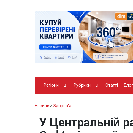
Регіони
Рубрики
Статті
Бло
Новини
>
Здоров'я
У Центральній ра