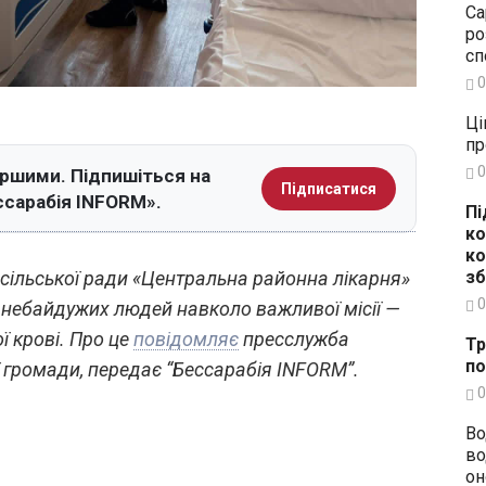
Са
ро
сп
0
Ці
пр
0
ершими. Підпишіться на
Підписатися
ссарабія INFORM».
Пі
ко
ко
зб
ї сільської ради «Центральна районна лікарня»
0
в небайдужих людей навколо важливої місії —
ї крові. Про це
повідомляє
пресслужба
Тр
по
ї громади, передає “Бессарабія INFORM”.
0
Во
во
он