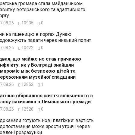
ратська громада стала майданчиком
звитку ветеранського та адаптивного
орту
7.08.26
10935
0
ни на пшеницю в портах Дунаю
одовжують падати через низький попит
7.08.26
10422
0
двал, що майже не став причиною
нфлікту: як у Болграді знайшли
мпроміс між безпекою дітей та
ереженням музейної спадщини
7.08.26
12852
1
агічно обірвалося життя звільненого з
лону захисника з Лиманської громади
7.08.26
12528
0
доканали готують нові платіжки: вартість
допостачання може зрости утричі через
овлені розрахунки