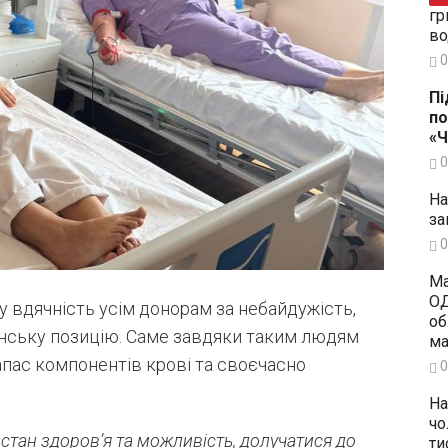
гр
во
0
Пі
по
«
0
На
за
0
Ма
ОД
у вдячність усім донорам за небайдужість,
об
нську позицію. Саме завдяки таким людям
ма
пас компонентів крові та своєчасно
0
На
чо
 стан здоров’я та можливість, долучатися до
ти