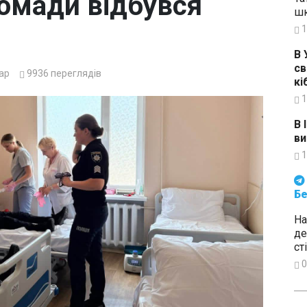
ромади відбувся
шк
1
В 
св
ар
9936
переглядів
кі
1
В 
ви
1
Будьте в курсі подій. Підпи
Бе
На
де
ст
0