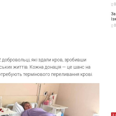
0
За
Із
0
 добровольці, які здали кров, зробивши
ьких життів. Кожна донація — це шанс на
 потребують термінового переливання крові.
З 