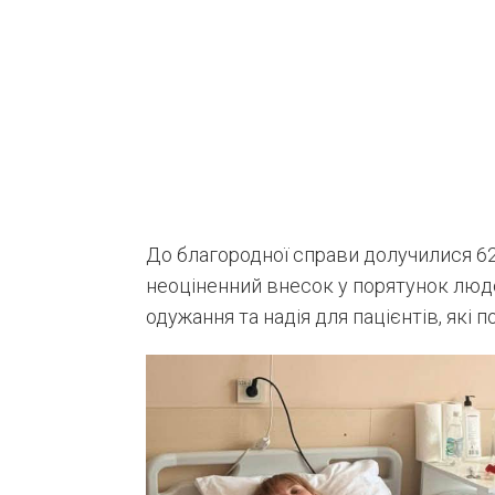
До благородної справи долучилися 62
неоціненний внесок у порятунок людс
одужання та надія для пацієнтів, які