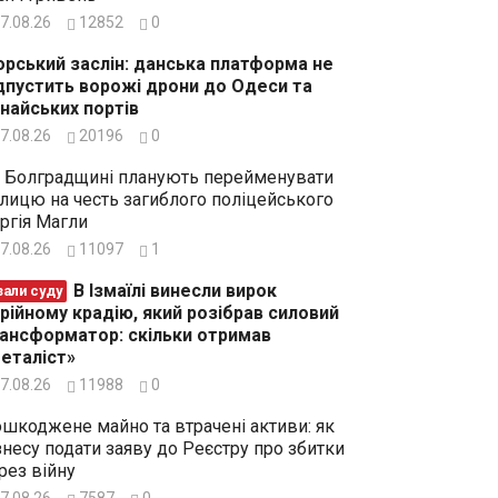
7.08.26
12852
0
рський заслін: данська платформа не
дпустить ворожі дрони до Одеси та
найських портів
7.08.26
20196
0
 Болградщині планують перейменувати
лицю на честь загиблого поліцейського
ргія Магли
7.08.26
11097
1
В Ізмаїлі винесли вирок
зали суду
рійному крадію, який розібрав силовий
ансформатор: скільки отримав
еталіст»
7.08.26
11988
0
шкоджене майно та втрачені активи: як
знесу подати заяву до Реєстру про збитки
рез війну
7.08.26
7587
0