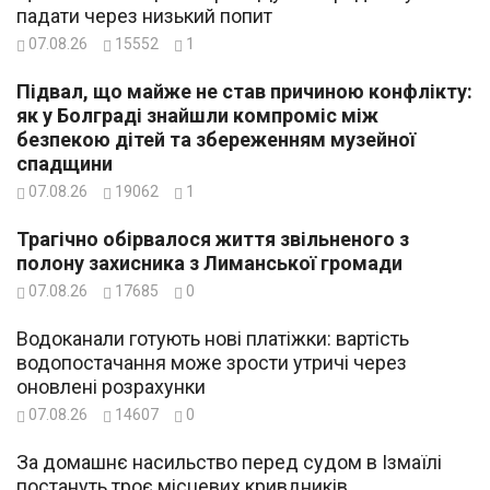
падати через низький попит
07.08.26
15552
1
Підвал, що майже не став причиною конфлікту:
як у Болграді знайшли компроміс між
безпекою дітей та збереженням музейної
спадщини
07.08.26
19062
1
Трагічно обірвалося життя звільненого з
полону захисника з Лиманської громади
07.08.26
17685
0
Водоканали готують нові платіжки: вартість
водопостачання може зрости утричі через
оновлені розрахунки
07.08.26
14607
0
За домашнє насильство перед судом в Ізмаїлі
постануть троє місцевих кривдників