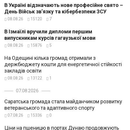
В Україні відзначають нове професійне свято –
День Військ зв’язку та кібербезпеки ЗСУ
08.08.26
15120
7
В Ізмаїлі вручили дипломи першим
випускникам курсів гагаузької мови
08.08.26
15876
5
На Одещині кілька громад отримали з
держбюджету кошти для енергетичної стійкості
закладів освіти
08.08.26
13122
1
07.08.2026
Саратська громада стала майданчиком розвитку
ветеранського та адаптивного спорту
07.08.26
15336
0
Ціни на пшеницю в портах Дунаю продовжують