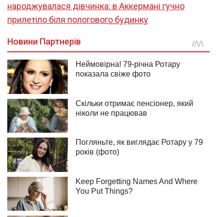
народжувалася дівчинка: в Аккермані гучно
прилетіло біля пологового будинку