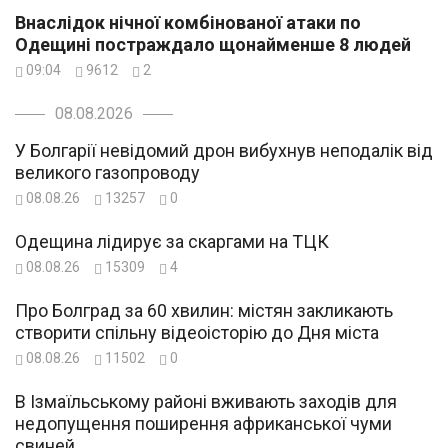
Внаслідок нічної комбінованої атаки по
Одещині постраждало щонайменше 8 людей
09:04
9612
2
08.08.2026
У Болгарії невідомий дрон вибухнув неподалік від
великого газопроводу
08.08.26
13257
0
Одещина лідирує за скаргами на ТЦК
08.08.26
15309
4
Про Болград за 60 хвилин: містян закликають
створити спільну відеоісторію до Дня міста
08.08.26
11502
0
В Ізмаїльському районі вживають заходів для
недопущення поширення африканської чуми
свиней