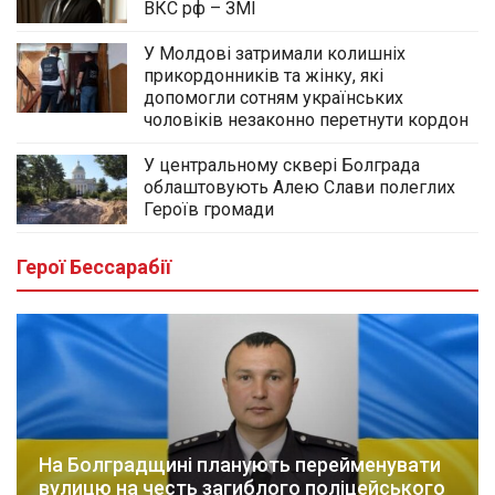
ВКС рф – ЗМІ
У Молдові затримали колишніх
прикордонників та жінку, які
допомогли сотням українських
чоловіків незаконно перетнути кордон
У центральному сквері Болграда
облаштовують Алею Слави полеглих
Героїв громади
Герої Бессарабії
На Болградщині планують перейменувати
вулицю на честь загиблого поліцейського