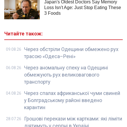
Читайте також:
Через обстріли Одещини обмежено рух
09.08.26
трасою «Одеса–Рені»
Через аномальну спеку на Одещині
06.08.26
обмежують рух великовагового
транспорту
Через спалах африканської чуми свиней
04.08.26
у Болградському районі введено
карантин
Грошові перекази між картками: які ліміти
28.07.26
діятимуть у серпні в Україні