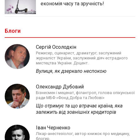
економія часу та зручність!
Блоги
Сергій Осолодкін
Режисер, сценарист, драматург; заслужений
журналіст України, заслужений діяч естрадного
мистецтва України. Доцент.
Вулиця, як дзеркало неспокою
Олександр Дубовий
Бізнесмен і меценат, філантроп, голова опікунської
ради МБФ «Фонд Добра та Любові»
Що отримує та що втрачає країна, яка
залежить від зовнішніх кредиторів
Іван Черненко
Лікар-анестезіолог, автор книжок про медицину,
блогер.