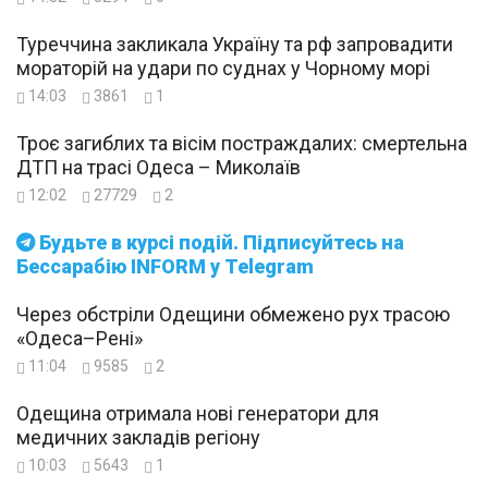
Туреччина закликала Україну та рф запровадити
мораторій на удари по суднах у Чорному морі
14:03
3861
1
Троє загиблих та вісім постраждалих: смертельна
ДТП на трасі Одеса – Миколаїв
12:02
27729
2
Будьте в курсі подій. Підписуйтесь на
Бессарабію INFORM у Telegram
Через обстріли Одещини обмежено рух трасою
«Одеса–Рені»
11:04
9585
2
Одещина отримала нові генератори для
медичних закладів регіону
10:03
5643
1