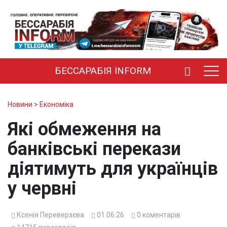
БЕССАРАБІЯ INFORM
Новини
>
Економіка
Які обмеження на
банківські перекази
діятимуть для українців
у червні
Ксенія Переверзєва
01.06.26
0
коментарів