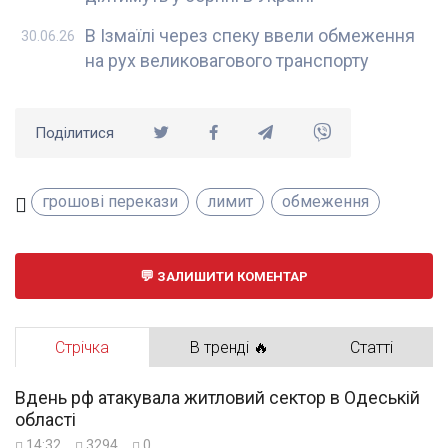
В Ізмаїлі через спеку ввели обмеження
30.06.26
на рух великовагового транспорту
Поділитися
грошові перекази
лимит
обмеження
ЗАЛИШИТИ КОМЕНТАР
Стрічка
В тренді 🔥
Статті
Вдень рф атакувала житловий сектор в Одеській
області
14:32
3294
0