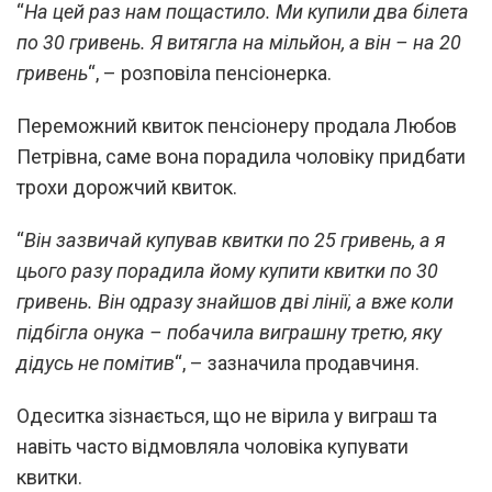
“
На цей раз нам пощастило. Ми купили два білета
по 30 гривень. Я витягла на мільйон, а він – на 20
гривень
“, – розповіла пенсіонерка.
Переможний квиток пенсіонеру продала Любов
Петрівна, саме вона порадила чоловіку придбати
трохи дорожчий квиток.
“
Він зазвичай купував квитки по 25 гривень, а я
цього разу порадила йому купити квитки по 30
гривень. Він одразу знайшов дві лінії, а вже коли
підбігла онука – побачила виграшну третю, яку
дідусь не помітив
“, – зазначила продавчиня.
Одеситка зізнається, що не вірила у виграш та
навіть часто відмовляла чоловіка купувати
квитки.