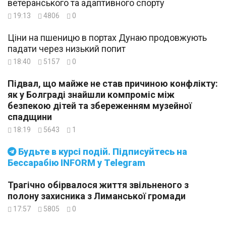
ветеранського та адаптивного спорту
19:13
4806
0
Ціни на пшеницю в портах Дунаю продовжують
падати через низький попит
18:40
5157
0
Підвал, що майже не став причиною конфлікту:
як у Болграді знайшли компроміс між
безпекою дітей та збереженням музейної
спадщини
18:19
5643
1
Будьте в курсі подій. Підписуйтесь на
Бессарабію INFORM у Telegram
Трагічно обірвалося життя звільненого з
полону захисника з Лиманської громади
17:57
5805
0