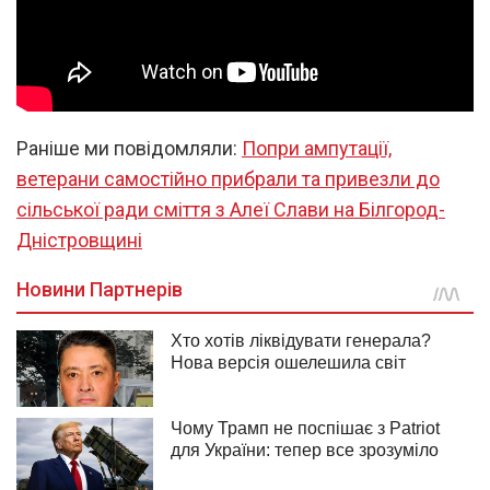
Раніше ми повідомляли:
Попри ампутації,
ветерани самостійно прибрали та привезли до
сільської ради сміття з Алеї Слави на Білгород-
Дністровщині