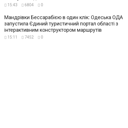
15:43
6804
0
Мандрівки Бессарабією в один клік: Одеська ОДА
запустила Єдиний туристичний портал області з
інтерактивним конструктором маршрутів
15:11
7452
0