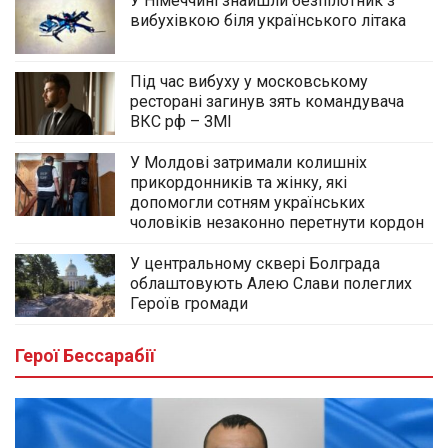
У Німеччині знайшли безпілотник з
вибухівкою біля українського літака
Під час вибуху у московському
ресторані загинув зять командувача
ВКС рф – ЗМІ
У Молдові затримали колишніх
прикордонників та жінку, які
допомогли сотням українських
чоловіків незаконно перетнути кордон
У центральному сквері Болграда
облаштовують Алею Слави полеглих
Героїв громади
Герої Бессарабії