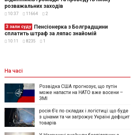
розважальних заходів
10:37
11664
2
Пенсіонерка з Болградщини
З зали суду
сплатить штраф за ляпас знайомій
10:11
8235
1
На часі
Розвідка США прогнозує, що путін
може напасти на НАТО вже восени –
ЗМІ
росія б’є по складах і логістиці: що буде
з цінами та чи загрожує Україні дефіцит
товарів