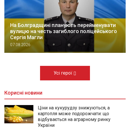
На Болградщині планують перейменувати
вулицю на честь загиблого поліцейського
Сергія Магли
07.08.2026
Усі герої
Корисні новини
Ціни на кукурудзу знижуються, а
картопля може подорожчати: що
відбувається на аграрному ринку
України