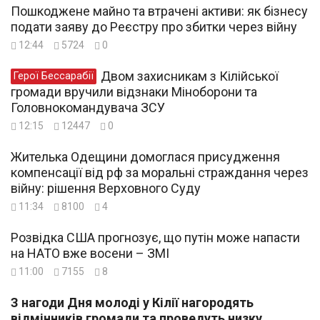
Пошкоджене майно та втрачені активи: як бізнесу
подати заяву до Реєстру про збитки через війну
12:44
5724
0
Двом захисникам з Кілійської
Герої Бессарабії
громади вручили відзнаки Міноборони та
Головнокомандувача ЗСУ
12:15
12447
0
Жителька Одещини домоглася присудження
компенсації від рф за моральні страждання через
війну: рішення Верховного Суду
11:34
8100
4
Розвідка США прогнозує, що путін може напасти
на НАТО вже восени – ЗМІ
11:00
7155
8
З нагоди Дня молоді у Кілії нагородять
відмінників громади та проведуть низку