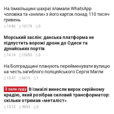
На Ізмаїльщині шахраї зламали WhatsApp
чоловіка та «зняли» з його карток понад 110 тисяч
гривень
14:46
10179
0
Морський заслін: данська платформа не
підпустить ворожі дрони до Одеси та
дунайських портів
14:14
15093
0
На Болградщині планують перейменувати вулицю
на честь загиблого поліцейського Сергія Магли
13:47
6615
1
В Ізмаїлі винесли вирок серійному
З зали суду
крадію, який розібрав силовий трансформатор:
скільки отримав «металіст»
13:13
9693
0