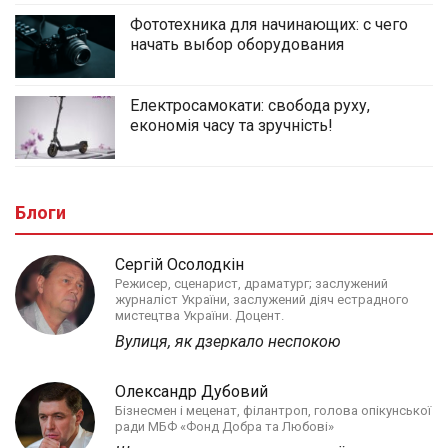
Фототехника для начинающих: с чего
начать выбор оборудования
Електросамокати: свобода руху,
економія часу та зручність!
Блоги
Сергій Осолодкін
Режисер, сценарист, драматург; заслужений
журналіст України, заслужений діяч естрадного
мистецтва України. Доцент.
Вулиця, як дзеркало неспокою
Олександр Дубовий
Бізнесмен і меценат, філантроп, голова опікунської
ради МБФ «Фонд Добра та Любові»