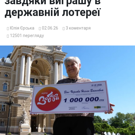
завдяки виграшу в
державній лотереї
Юлія Єрська
02.06.26
3
коментаря
12501
перегляду