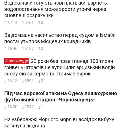
Водоканали готують нові платіжки: вартість
водопостачання може зрости утричі через
оновлені розрахунки
17:14
5751
0
За домашнє насильство перед судом в Ізмаїлі
постануть троє місцевих кривдників
16:46
5157
0
23 роки без прав і понад 100 тисяч
З зали суду
гривень штрафів не зупинили: арцизький водій
знову сів за кермо та отримав вирок
16:13
6993
0
Під час ворожої атаки на Одесу пошкоджено
футбольний стадіон «Чорноморець»
16:00
7047
1
На узбережжі Чорного моря внаслідок вибуху
загинула людина