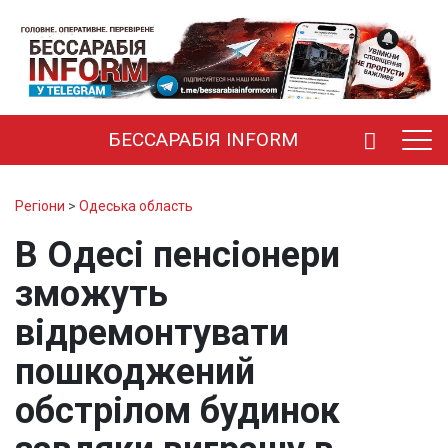
БЕССАРАБІЯ INFORM
Регіони
>
Одеська область
В Одесі пенсіонери
зможуть
відремонтувати
пошкоджений
обстрілом будинок