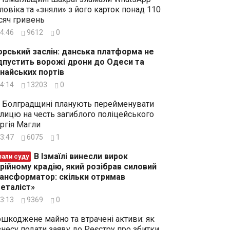
ловіка та «зняли» з його карток понад 110
сяч гривень
4:46
9612
0
рський заслін: данська платформа не
дпустить ворожі дрони до Одеси та
найських портів
4:14
13203
0
 Болградщині планують перейменувати
лицю на честь загиблого поліцейського
ргія Магли
3:47
6075
1
В Ізмаїлі винесли вирок
зали суду
рійному крадію, який розібрав силовий
ансформатор: скільки отримав
еталіст»
3:13
9369
0
шкоджене майно та втрачені активи: як
знесу подати заяву до Реєстру про збитки