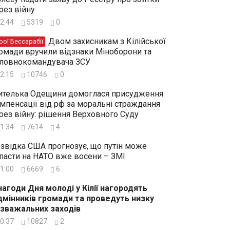
рез війну
2:44
5319
0
Двом захисникам з Кілійської
рої Бессарабії
омади вручили відзнаки Міноборони та
ловнокомандувача ЗСУ
2:15
10746
0
телька Одещини домоглася присудження
мпенсації від рф за моральні страждання
рез війну: рішення Верховного Суду
1:34
7614
4
звідка США прогнозує, що путін може
пасти на НАТО вже восени – ЗМІ
1:00
6669
6
нагоди Дня молоді у Кілії нагородять
дмінників громади та проведуть низку
зважальних заходів
0:37
10827
2