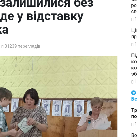
 залишилися без
ро
сп
йде у відставку
1
ка
Ці
пр
1
31239
переглядів
Пі
ко
ко
зб
1
Будьте в курсі подій. Підпи
Бе
Тр
по
1
Во