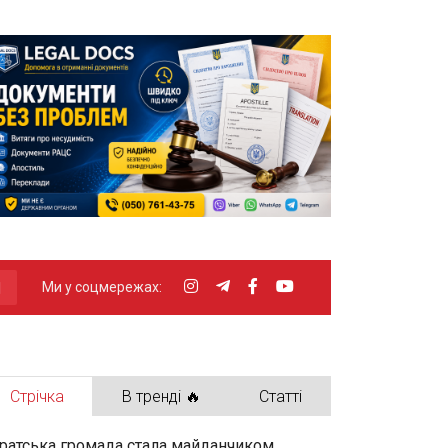
Ми у соцмережах:
Стрічка
В тренді 🔥
Статті
ратська громада стала майданчиком