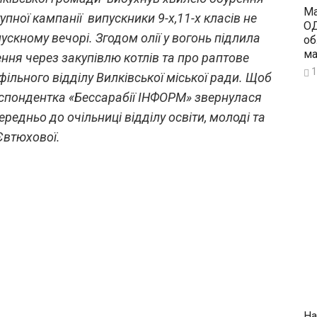
Ма
упної кампанії випускники 9-х,11-х класів не
ОД
ускному вечорі. Згодом олії у вогонь підлила
об
ма
ння через закупівлю котлів та про раптове
1
фільного відділу Вилківської міської ради. Щоб
еспондентка «Бессарабії ІНФОРМ» звернулася
едньо до очільниці відділу освіти, молоді та
Євтюхової.
На