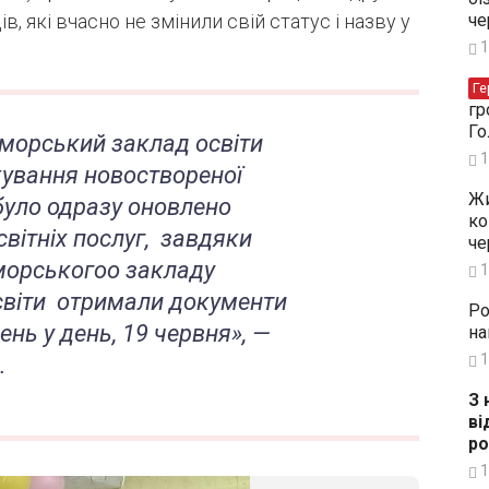
, які вчасно не змінили свій статус і назву у
че
1
Ге
гр
Го
иморський заклад освіти
1
кування новоствореної
Жи
було одразу оновлено
ко
світніх послуг, завдяки
че
морськогоо закладу
1
освіти отримали документи
Ро
нь у день, 19 червня», —
на
1
.
З 
ві
ро
1