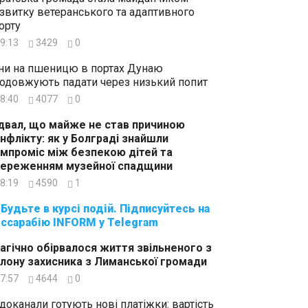
звитку ветеранського та адаптивного
орту
9:13
3429
0
ни на пшеницю в портах Дунаю
одовжують падати через низький попит
8:40
4077
0
двал, що майже не став причиною
нфлікту: як у Болграді знайшли
мпроміс між безпекою дітей та
ереженням музейної спадщини
8:19
4590
1
суйтесь на
ссарабію INFORM у Telegram
агічно обірвалося життя звільненого з
лону захисника з Лиманської громади
7:57
4644
0
доканали готують нові платіжки: вартість