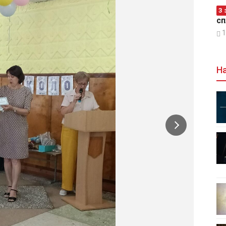
З 
сп
1
На