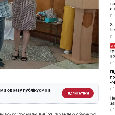
во
он
1
За
Із
1
З 
гр
во
1
Пі
по
«
1
 ми одразу публікуємо в
Підписатися
На
за
1
илківської громади вибухнув хвилею обурення