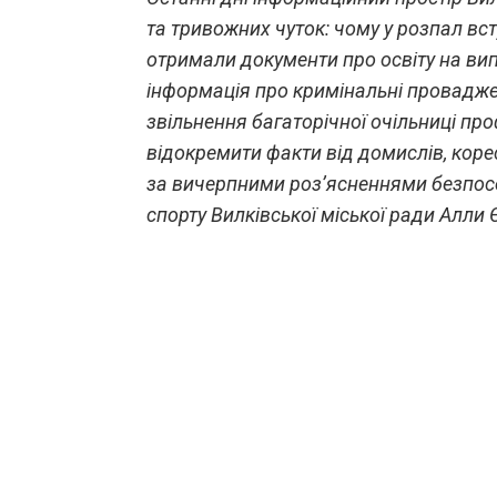
та тривожних чуток: чому у розпал вст
отримали документи про освіту на вип
інформація про кримінальні провадже
звільнення багаторічної очільниці про
відокремити факти від домислів, кор
за вичерпними роз’ясненнями безпосер
спорту Вилківської міської ради Алли 