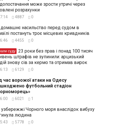
допостачання може зрости утричі через
овлені розрахунки
7:14
4887
0
 домашнє насильство перед судом в
маїлі постануть троє місцевих кривдників
6:46
4455
0
23 роки без прав і понад 100 тисяч
зали суду
ивень штрафів не зупинили: арцизький
дій знову сів за кермо та отримав вирок
6:13
6129
0
д час ворожої атаки на Одесу
шкоджено футбольний стадіон
Чорноморець»
6:00
6021
1
 узбережжі Чорного моря внаслідок вибуху
гинула людина
5:43
5778
0