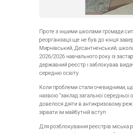
Проте з іншими школами громади сит
реорганізації ще не був до кінця зав
Мирнівський, Десантненський, школа 
2026/2026 навчального року із заст
державний реєстр і заблокував видач
середню освіту.
Коли проблеми стали очевидними, що
назвою “заклад загальної середньої о
довелося діяти в антикризовому режи
зірвати їм майбутній вступ.
Для розблокування реєстрів міська р