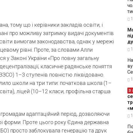
чо
ти
1
а, тому що і керівники закладів освіти, і
Мо
вані про можливу затримку видачі документів
пі
освіти вимогам законодавства, однак у мережі
ду
цевому рівні. Проте, за словами Алли
1
ся у Законі України «Про повну загальну
На
децентралізації, класичне радянське поняття
ву
Се
(ЗЗСО) 1–3 ступенів повністю ліквідовано.
1
лило школи на три типи: початкова школа (1–
освіта), ліцей (10–12 класи, профільна старша
З 
се
тр
«м
 громадам адаптаційний період, дозволяючи
1
ї форми. Проте цього року Єдина державна
По
ЕБО) просто заблокувала генерацію та друк
бі