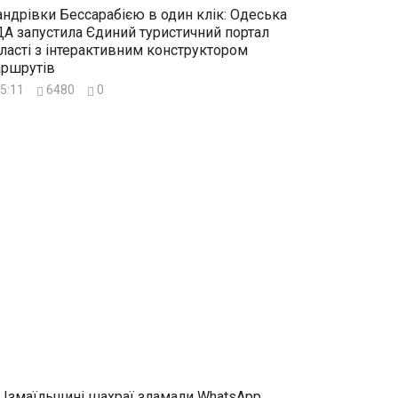
ндрівки Бессарабією в один клік: Одеська
А запустила Єдиний туристичний портал
ласті з інтерактивним конструктором
ршрутів
5:11
6480
0
 Ізмаїльщині шахраї зламали WhatsApp