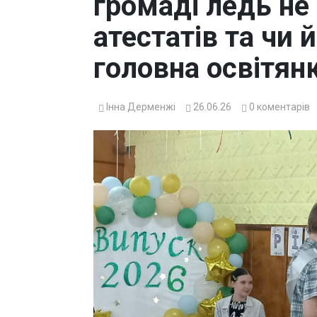
громаді ледь не
атестатів та чи 
головна освітян
Інна Дерменжі
26.06.26
0
коментарів