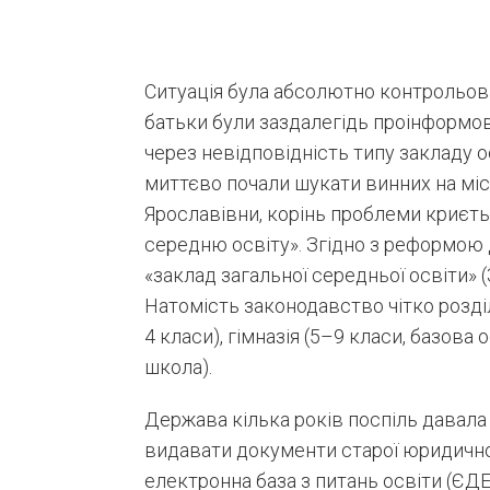
Ситуація була абсолютно контрольован
батьки були заздалегідь проінформо
через невідповідність типу закладу 
миттєво почали шукати винних на міс
Ярославівни, корінь проблеми криєть
середню освіту». Згідно з реформою 
«заклад загальної середньої освіти» 
Натомість законодавство чітко розді
4 класи), гімназія (5–9 класи, базова 
школа).
Держава кілька років поспіль давала
видавати документи старої юридично
електронна база з питань освіти (ЄД