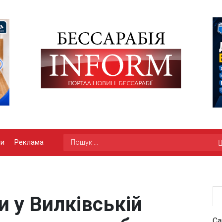
ги
Реклама
 у Вилківській
Са