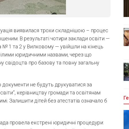
1
/
3
уація виявилася трохи складнішою – процес
ершеним. В результаті чотири заклади освіти —
№ 1 та 2 у Вилковому — увійшли на кінець
арілими юридичними назвами, через що
у свідоцтв про базову та повну загальну
 документи не будуть друкуватися за
світи”, керівництву громади та освітянам
Ге
мі. Залишити дітей без атестатів означало б
ада провела екстрені юридичні процедури: