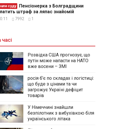
Пенсіонерка з Болградщини
зали суду
латить штраф за ляпас знайомій
0:11
7992
1
 часі
Розвідка США прогнозує, що
путін може напасти на НАТО
вже восени – ЗМІ
росія б’є по складах і логістиці:
що буде з цінами та чи
загрожує Україні дефіцит
товарів
У Німеччині знайшли
безпілотник з вибухівкою біля
українського літака