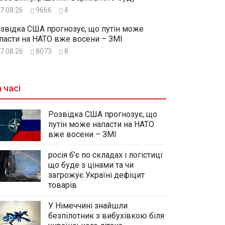
7.08.26
9666
4
звідка США прогнозує, що путін може
пасти на НАТО вже восени – ЗМІ
7.08.26
8073
8
 часі
Розвідка США прогнозує, що
путін може напасти на НАТО
вже восени – ЗМІ
росія б’є по складах і логістиці:
що буде з цінами та чи
загрожує Україні дефіцит
товарів
У Німеччині знайшли
безпілотник з вибухівкою біля