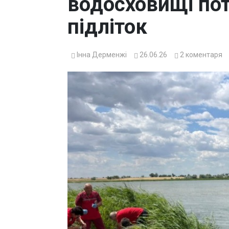
водосховищі пот
підліток
Інна Дерменжі
26.06.26
2
коментаря