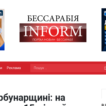
ги
Реклама
рбунарщині: на
В 