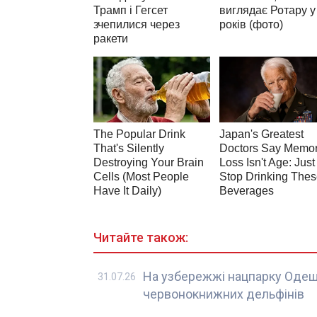
Читайте також:
На узбережжі нацпарку Оде
31.07.26
червонокнижних дельфінів