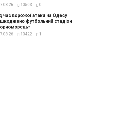
7.08.26
10503
0
д час ворожої атаки на Одесу
шкоджено футбольний стадіон
Чорноморець»
7.08.26
10422
1