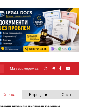
Ми у соцмережах:
Стрічка
В тренді 🔥
Статті
Ізмаїлі вручили дипломи першим