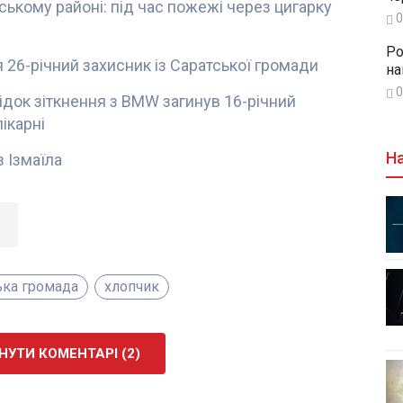
ському районі: під час пожежі через цигарку
0
Ро
 26-річний захисник із Саратської громади
на
0
ідок зіткнення з BMW загинув 16-річний
ікарні
На
 Ізмаїла
ька громада
хлопчик
УТИ КОМЕНТАРІ (2)