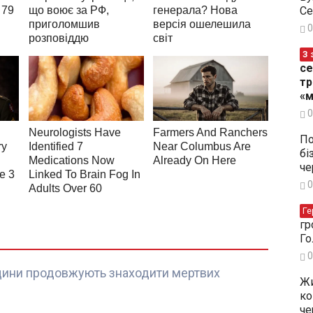
Се
0
З 
се
тр
«м
0
По
бі
че
0
Ге
гр
Го
0
щини продовжують знаходити мертвих
Жи
ко
че