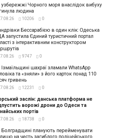
 узбережжі Чорного моря внаслідок вибуху
гинула людина
7.08.26
10206
0
ндрівки Бессарабією в один клік: Одеська
А запустила Єдиний туристичний портал
ласті з інтерактивним конструктором
ршрутів
7.08.26
9747
0
 Ізмаїльщині шахраї зламали WhatsApp
ловіка та «зняли» з його карток понад 110
сяч гривень
7.08.26
12231
0
рський заслін: данська платформа не
дпустить ворожі дрони до Одеси та
найських портів
7.08.26
18738
0
 Болградщині планують перейменувати
лицю на честь загиблого поліцейського