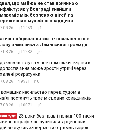
двал, що майже не став причиною
нфлікту: як у Болграді знайшли
мпроміс між безпекою дітей та
ереженням музейної спадщини
7.08.26
11259
1
агічно обірвалося життя звільненого з
лону захисника з Лиманської громади
7.08.26
11232
0
доканали готують нові платіжки: вартість
допостачання може зрости утричі через
овлені розрахунки
7.08.26
9531
0
 домашнє насильство перед судом в
маїлі постануть троє місцевих кривдників
7.08.26
10071
0
23 роки без прав і понад 100 тисяч
зали суду
ивень штрафів не зупинили: арцизький
дій знову сів за кермо та отримав вирок