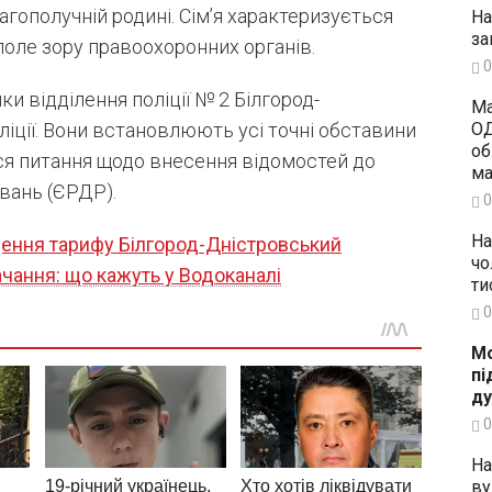
гополучній родині. Сім’я характеризується
На
за
поле зору правоохоронних органів.
0
ки відділення поліції № 2 Білгород-
Ма
ліції. Вони встановлюють усі точні обставини
ОД
об
ься питання щодо внесення відомостей до
ма
вань (ЄРДР).
0
На
ення тарифу Білгород-Дністровський
чо
чання: що кажуть у Водоканалі
ти
0
Мо
пі
ду
0
На
ву