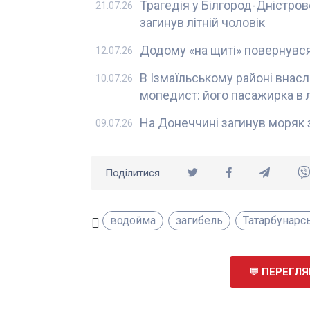
Трагедія у Білгород-Дністров
21.07.26
загинув літній чоловік
Додому «на щиті» повернувся
12.07.26
В Ізмаїльському районі внасл
10.07.26
мопедист: його пасажирка в л
На Донеччині загинув моряк з
09.07.26
Поділитися
водойма
загибель
Татарбунарс
ПЕРЕГЛЯН