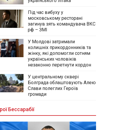
українського літака
Під час вибуху у
московському ресторані
загинув зять командувача ВКС
рф – ЗМІ
У Молдові затримали
колишніх прикордонників та
жінку, які допомогли сотням
українських чоловіків
незаконно перетнути кордон
У центральному сквері
Болграда облаштовують Алею
Слави полеглих Героїв
громади
рої Бессарабії