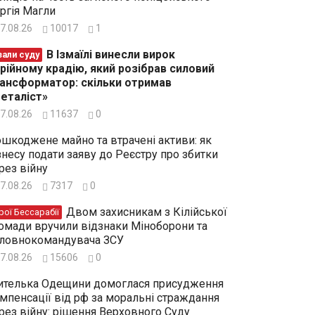
ргія Магли
7.08.26
10017
1
В Ізмаїлі винесли вирок
зали суду
рійному крадію, який розібрав силовий
ансформатор: скільки отримав
еталіст»
7.08.26
11637
0
шкоджене майно та втрачені активи: як
знесу подати заяву до Реєстру про збитки
рез війну
7.08.26
7317
0
Двом захисникам з Кілійської
рої Бессарабії
омади вручили відзнаки Міноборони та
ловнокомандувача ЗСУ
7.08.26
15606
0
телька Одещини домоглася присудження
мпенсації від рф за моральні страждання
рез війну: рішення Верховного Суду