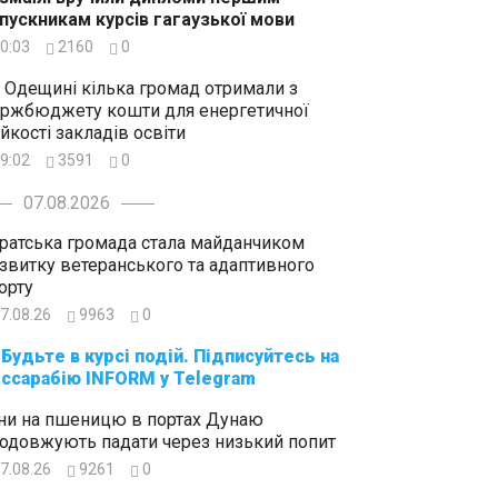
пускникам курсів гагаузької мови
0:03
2160
0
 Одещині кілька громад отримали з
ржбюджету кошти для енергетичної
ійкості закладів освіти
9:02
3591
0
07.08.2026
ратська громада стала майданчиком
звитку ветеранського та адаптивного
орту
7.08.26
9963
0
суйтесь на
ссарабію INFORM у Telegram
ни на пшеницю в портах Дунаю
одовжують падати через низький попит
7.08.26
9261
0