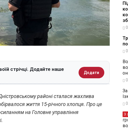
Пі
ко
ко
зб
0
Тр
по
0
Во
во
воїй стрічці. Додайте наше
Додати
он
0
За
д-Дністровському районі сталася жахлива
Із
обірвалося життя 15-річного хлопця. Про це
0
осиланням на Головне управління
З 
і.
гр
во