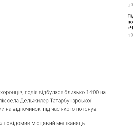
0
Пі
по
«
0
ронців, подія відбулася близько 14:00 на
лік села Дельжилер Татарбунарської
 на відпочинок, під час якого потонув.
12» повідомив місцевий мешканець.