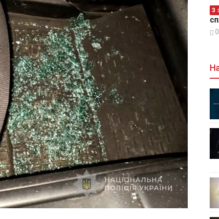
З 
сп
0
На