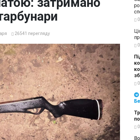
натою: затримано
ро
сп
тарбунари
0
Ці
аря
26541
перегляду
пр
0
Пі
ко
ко
зб
0
Будьте в курсі подій. Підпи
Бе
Тр
по
0
Во