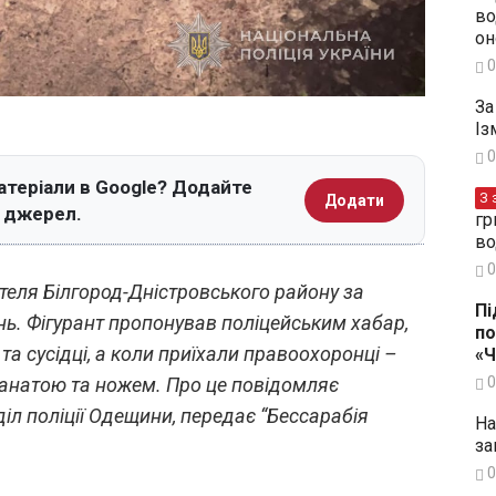
во
он
0
За
Із
0
атеріали в Google? Додайте
З 
Додати
х джерел.
гр
во
0
теля Білгород-Дністровського району за
Пі
нь. Фігурант пропонував поліцейським хабар,
по
та сусідці, а коли приїхали правоохоронці –
«
ранатою та ножем. Про це повідомляє
0
іл поліції Одещини, передає “Бессарабія
На
за
0