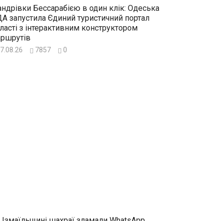
ндрівки Бессарабією в один клік: Одеська
А запустила Єдиний туристичний портал
ласті з інтерактивним конструктором
ршрутів
7.08.26
7857
0
 Ізмаїльщині шахраї зламали WhatsApp