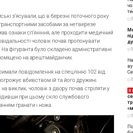
чо
ти
ські з’ясували, що в березні поточного року
0
 транспортними засобами за нетверезе
Мо
мав ознаки сп’яніння, але проходити медичний
пі
овідальності чоловік почав пропонувати
ду
н. На фігуранта було складено адміністративні
0
 поміщено на арештмайданчик.
На
ву
римали повідомлення на спецлінію 102 від
Се
 погрожує вбивством їй та його дружині.
0
на виклик, чоловік з двору почав стріляти у
З 
шкодивши при цьому скло службового
се
тр
нням гранати і ножа.
«м
0
По
бі