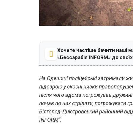
Хочете частіше бачити наші м
«Бессарабія INFORM» до свої
На Одещині поліцейські затримали жи
підозрою у скоєні низки правопоруше
після чого вдома погрожував дружині 
почав по них стріляти, погрожувати г
Білгород-Дністровський районний відд
INFORM”.