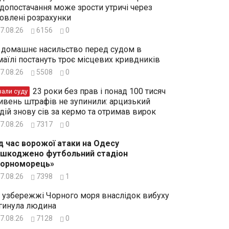
допостачання може зрости утричі через
овлені розрахунки
7.08.26
6156
0
 домашнє насильство перед судом в
маїлі постануть троє місцевих кривдників
7.08.26
5508
0
23 роки без прав і понад 100 тисяч
зали суду
ивень штрафів не зупинили: арцизький
дій знову сів за кермо та отримав вирок
7.08.26
7317
0
д час ворожої атаки на Одесу
шкоджено футбольний стадіон
Чорноморець»
7.08.26
7398
1
 узбережжі Чорного моря внаслідок вибуху
гинула людина
7.08.26
7128
0