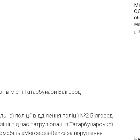
Ма
ОД
об
ма
0
, в місті Татарбунари Білгород-
ної поліції відділення поліції №2 Білгород-
ліції під час патрулювання Татарбунарської
томобіль «Mercedes-Benz» за порушення
На