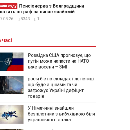
Пенсіонерка з Болградщини
зали суду
латить штраф за ляпас знайомій
7.08.26
8343
1
 часі
Розвідка США прогнозує, що
путін може напасти на НАТО
вже восени – ЗМІ
росія б’є по складах і логістиці:
що буде з цінами та чи
загрожує Україні дефіцит
товарів
У Німеччині знайшли
безпілотник з вибухівкою біля
українського літака