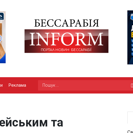
ги
Реклама
цейським та
Са