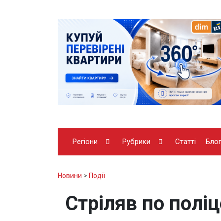
Регіони
Рубрики
Статті
Бло
Новини
>
Події
Стріляв по полі