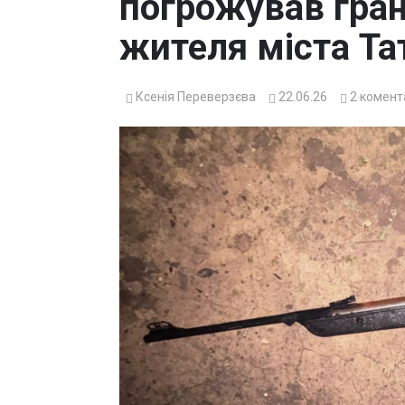
погрожував гра
жителя міста Та
Ксенія Переверзєва
22.06.26
2
комент