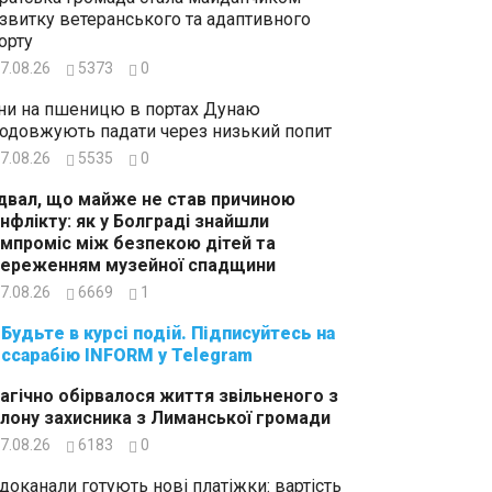
звитку ветеранського та адаптивного
орту
7.08.26
5373
0
ни на пшеницю в портах Дунаю
одовжують падати через низький попит
7.08.26
5535
0
двал, що майже не став причиною
нфлікту: як у Болграді знайшли
мпроміс між безпекою дітей та
ереженням музейної спадщини
7.08.26
6669
1
суйтесь на
ссарабію INFORM у Telegram
агічно обірвалося життя звільненого з
лону захисника з Лиманської громади
7.08.26
6183
0
доканали готують нові платіжки: вартість