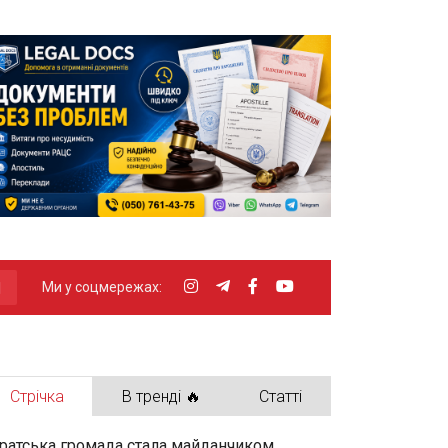
Ми у соцмережах:
Стрічка
В тренді 🔥
Статті
ратська громада стала майданчиком