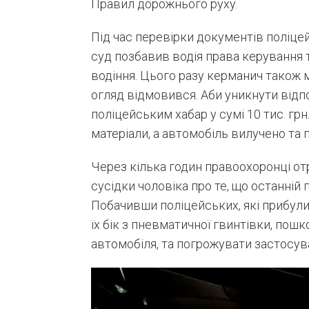
Правил дорожнього руху.
Під час перевірки документів поліцей
суд позбавив водія права керування
водіння. Цього разу керманич також 
огляд відмовився. Аби уникнути відп
поліцейським хабар у сумі 10 тис. гр
матеріали, а автомобіль вилучено та
Через кілька годин правоохоронці от
сусідки чоловіка про те, що останній
Побачивши поліцейських, які прибули 
їх бік з пневматичної гвинтівки, по
автомобіля, та погрожувати застосува