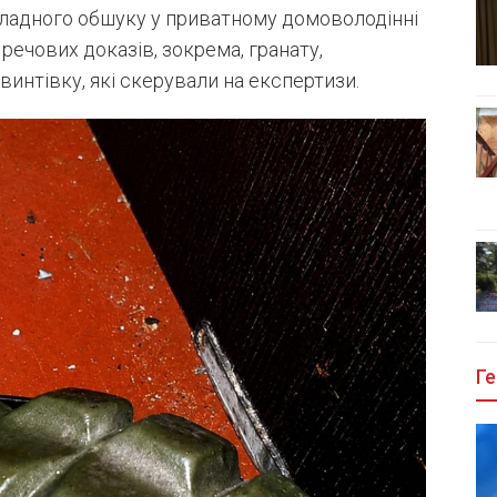
ладного обшуку у приватному домоволодінні
 речових доказів, зокрема, гранату,
интівку, які скерували на експертизи.
Ге