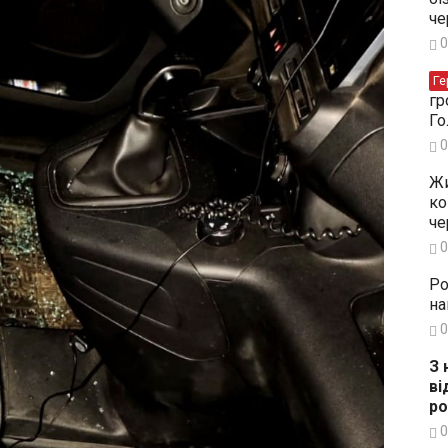
че
0
Ге
гр
Го
0
Жи
ко
че
0
Ро
на
0
З 
ві
ро
0