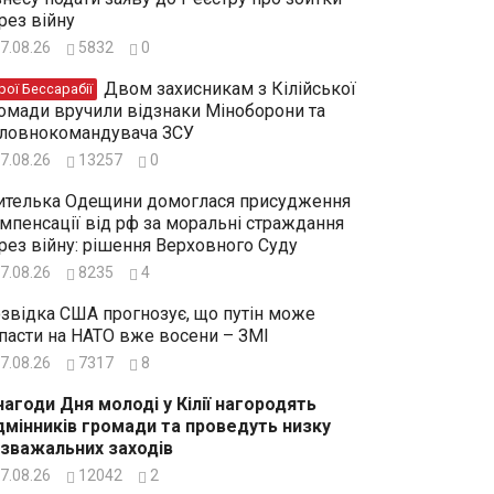
рез війну
7.08.26
5832
0
Двом захисникам з Кілійської
рої Бессарабії
омади вручили відзнаки Міноборони та
ловнокомандувача ЗСУ
7.08.26
13257
0
телька Одещини домоглася присудження
мпенсації від рф за моральні страждання
рез війну: рішення Верховного Суду
7.08.26
8235
4
звідка США прогнозує, що путін може
пасти на НАТО вже восени – ЗМІ
7.08.26
7317
8
нагоди Дня молоді у Кілії нагородять
дмінників громади та проведуть низку
зважальних заходів
7.08.26
12042
2