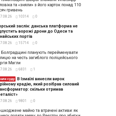
ловіка та «зняли» з його карток понад 110
сяч гривень
7.08.26
10314
0
рський заслін: данська платформа не
дпустить ворожі дрони до Одеси та
найських портів
7.08.26
15714
0
 Болградщині планують перейменувати
лицю на честь загиблого поліцейського
ргія Магли
7.08.26
6831
1
В Ізмаїлі винесли вирок
зали суду
рійному крадію, який розібрав силовий
ансформатор: скільки отримав
еталіст»
7.08.26
9801
0
шкоджене майно та втрачені активи: як
знесу подати заяву до Реєстру про збитки