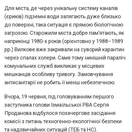
Для міста, де через унікальну систему каналів
(єриків) підземні води залягають дуже близько
до поверхні, така ситуація є прямою біологічною
загрозою. Старожили міста добре пам’ятають, як
наприкінці 1980-х років (орієнтовно у 1988–1989
рр.) Вилкове вже закривали на суворий карантин
через спалах холери. Саме тому нинішній параліч
комунальних служб викликає у місцевих
мешканців особливу тривогу. Замовчування
антисанітарії не робить її менш небезпечною.
Вчора, 19 червня, під головуванням першого
заступника голови Ізмаїльської РВА Сергія
Проданова відбулося позачергове засідання
комісії з питань техногенно-екологічної безпеки
та надзвичайних ситуацій (ТЕБ та НС).