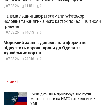
07.08.26
11151
0
На Ізмаїльщині шахраї зламали WhatsApp
чоловіка та «зняли» з його карток понад 110 тисяч
гривень
07.08.26
14013
0
Морський заслін: данська платформа не
підпустить ворожі дрони до Одеси та
дунайських портів
07.08.26
24246
0
На часі
Розвідка США прогнозує, що путін
може напасти на НАТО вже восени –
ЗМІ