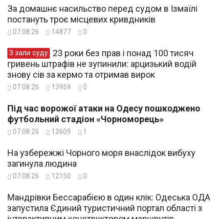
За домашнє насильство перед судом в Ізмаїлі
постануть троє місцевих кривдників
07.08.26
14877
0
23 роки без прав і понад 100 тисяч
З зали суду
гривень штрафів не зупинили: арцизький водій
знову сів за кермо та отримав вирок
07.08.26
13959
0
Під час ворожої атаки на Одесу пошкоджено
футбольний стадіон «Чорноморець»
07.08.26
12609
1
На узбережжі Чорного моря внаслідок вибуху
загинула людина
07.08.26
12150
0
Мандрівки Бессарабією в один клік: Одеська ОДА
запустила Єдиний туристичний портал області з
інтерактивним конструктором маршрутів