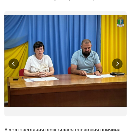
1
/
2
У ході засідання розкрилася справжня причина