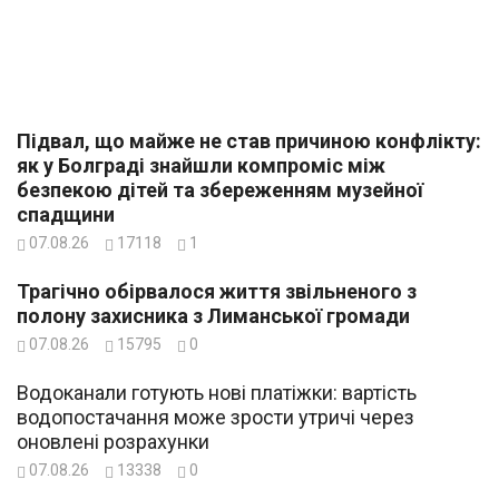
Підвал, що майже не став причиною конфлікту:
як у Болграді знайшли компроміс між
безпекою дітей та збереженням музейної
спадщини
07.08.26
17118
1
Трагічно обірвалося життя звільненого з
полону захисника з Лиманської громади
07.08.26
15795
0
Водоканали готують нові платіжки: вартість
водопостачання може зрости утричі через
оновлені розрахунки
07.08.26
13338
0