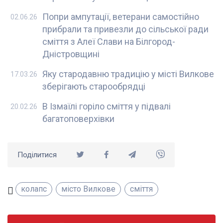
Попри ампутації, ветерани самостійно
02.06.26
прибрали та привезли до сільської ради
сміття з Алеї Слави на Білгород-
Дністровщині
Яку стародавню традицію у місті Вилкове
17.03.26
зберігають старообрядці
В Ізмаїлі горіло сміття у підвалі
20.02.26
багатоповерхівки
Поділитися
колапс
місто Вилкове
сміття