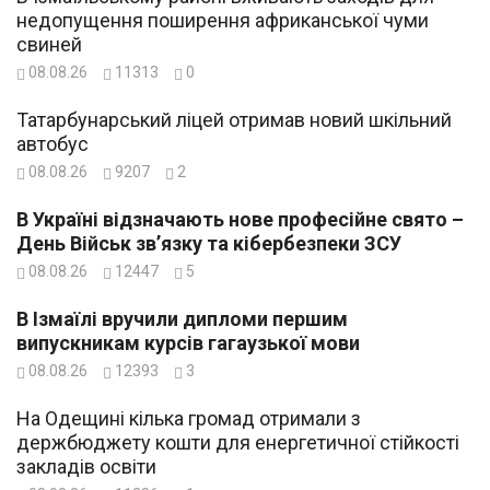
недопущення поширення африканської чуми
свиней
08.08.26
11313
0
Татарбунарський ліцей отримав новий шкільний
автобус
08.08.26
9207
2
В Україні відзначають нове професійне свято –
День Військ зв’язку та кібербезпеки ЗСУ
08.08.26
12447
5
В Ізмаїлі вручили дипломи першим
випускникам курсів гагаузької мови
08.08.26
12393
3
На Одещині кілька громад отримали з
держбюджету кошти для енергетичної стійкості
закладів освіти