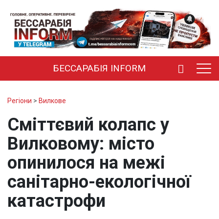
БЕССАРАБІЯ INFORM
Регіони
>
Вилкове
Сміттєвий колапс у
Вилковому: місто
опинилося на межі
санітарно-екологічної
катастрофи