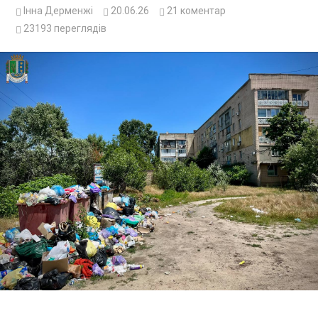
Інна Дерменжі
20.06.26
21
коментар
23193
переглядів