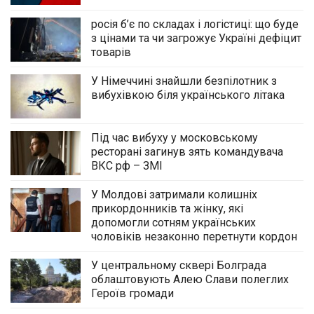
росія б’є по складах і логістиці: що буде
з цінами та чи загрожує Україні дефіцит
товарів
У Німеччині знайшли безпілотник з
вибухівкою біля українського літака
Під час вибуху у московському
ресторані загинув зять командувача
ВКС рф – ЗМІ
У Молдові затримали колишніх
прикордонників та жінку, які
допомогли сотням українських
чоловіків незаконно перетнути кордон
У центральному сквері Болграда
облаштовують Алею Слави полеглих
Героїв громади