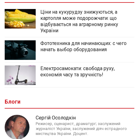
Ціни на кукурудзу знижуються, а
картопля може подорожчати: що
відбувається на аграрному ринку
України
Фототехника для начинающих: с чего
начать выбор оборудования
Електросамокати: свобода руху,
економія часу та зручність!
Блоги
Сергій Осолодкін
Режисер, сценарист, драматург; заслужений
журналіст України, заслужений діяч естрадного
мистецтва України. Доцент.