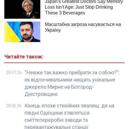
Читайте також:
“Невже так важко прибрати за собою?”:
28.07.26
як відпочивальники нищать унікальне
джерело Мирне на Білгород-
Дністровщині
Кінець епохи стихійних звалищ: де на
28.06.26
півдні Одещини з’являться
сміттєпереробні заводи та
перевантажувальні станції