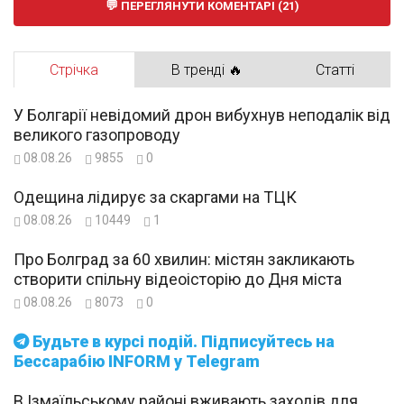
ПЕРЕГЛЯНУТИ КОМЕНТАРІ (21)
Стрічка
В тренді 🔥
Статті
У Болгарії невідомий дрон вибухнув неподалік від
великого газопроводу
08.08.26
9855
0
Одещина лідирує за скаргами на ТЦК
08.08.26
10449
1
Про Болград за 60 хвилин: містян закликають
створити спільну відеоісторію до Дня міста
08.08.26
8073
0
Будьте в курсі подій. Підписуйтесь на
Бессарабію INFORM у Telegram
В Ізмаїльському районі вживають заходів для