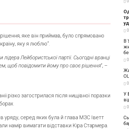
0
Од
тр
уд
0
 рішення, яке він приймав, було спрямовано
В 
країну, яку я люблю”.
жи
бе
и лідера Лейбористської партії. Сьогодні вранці
0
ем, щоб повідомити йому про своє рішення
“, –
Жи
OL
0
У 
нії різко загострилася після нищівної поразки
ві
борах.
0
в уряду, серед яких була й глава МЗС Іветт
Сь
ба
али намір вимагати відставки Кіра Стармера.