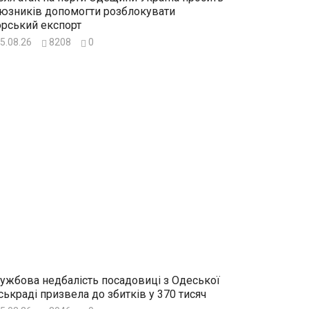
юзників допомогти розблокувати
рський експорт
5.08.26
8208
0
ужбова недбалість посадовиці з Одеської
ськраді призвела до збитків у 370 тисяч