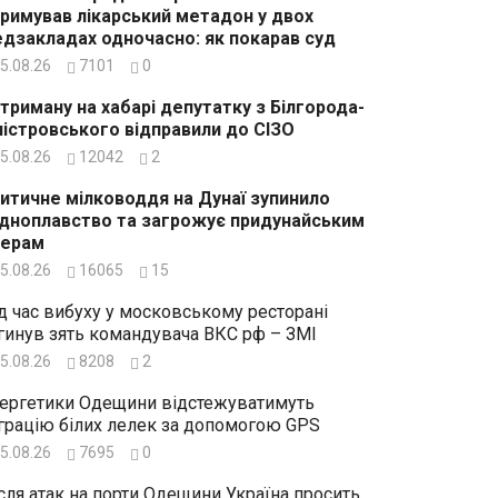
римував лікарський метадон у двох
дзакладах одночасно: як покарав суд
5.08.26
7101
0
триману на хабарі депутатку з Білгорода-
істровського відправили до СІЗО
5.08.26
12042
2
итичне мілководдя на Дунаї зупинило
дноплавство та загрожує придунайським
зерам
5.08.26
16065
15
д час вибуху у московському ресторані
гинув зять командувача ВКС рф – ЗМІ
5.08.26
8208
2
ергетики Одещини відстежуватимуть
грацію білих лелек за допомогою GPS
5.08.26
7695
0
сля атак на порти Одещини Україна просить