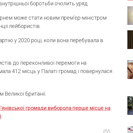
 внутрішньої боротьби очолить уряд.
ернем може стати новим прем’єр-міністром
нції лейбористів.
ртію у 2020 році, коли вона перебувала в
истів до переконливої перемоги на
мала 412 місць у Палаті громад і повернулася
м Великої Британії.
янівської громади виборола перше місце на
)