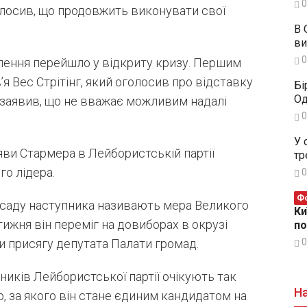
0
голосив, що продовжить виконувати свої
В 
ви
0
ення перейшло у відкриту кризу. Першим
я Вес Стрітінг, який оголосив про відставку
Бі
Од
н заявив, що не вважає можливим надалі
0
У 
аяви Стармера в Лейбористській партії
тр
о лідера.
0
Фо
осаду наступника називають мера Великого
Ки
ижня він переміг на довиборах в окрузі
п
0
и присягу депутата Палати громад.
ників Лейбористської партії очікують так
На
ю, за якого він стане єдиним кандидатом на