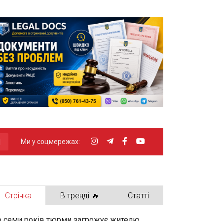
Ми у соцмережах:
Стрічка
В тренді 🔥
Статті
 семи років тюрми загрожує жителю