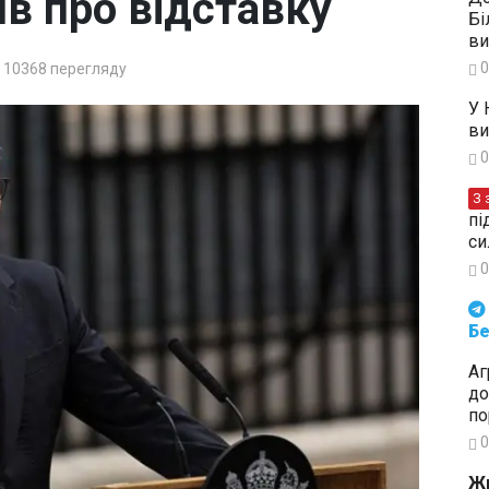
в про відставку
Бі
ви
0
10368
перегляду
У 
ви
0
З 
пі
си
0
Будьте в курсі подій. Підпи
Бе
Аг
до
по
0
Жи