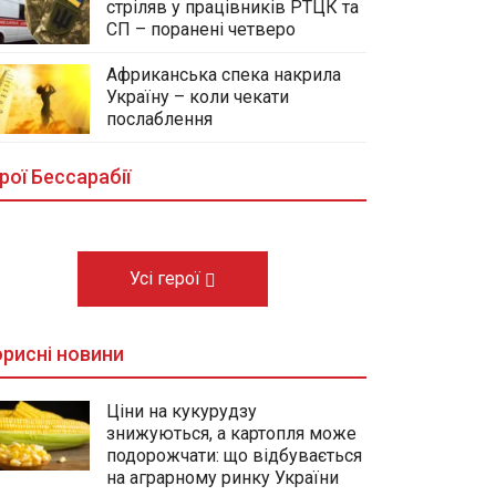
стріляв у працівників РТЦК та
СП – поранені четверо
Африканська спека накрила
Україну – коли чекати
У центральному сквері Болграда
послаблення
облаштовують Алею Слави
полеглих Героїв громади
рої Бессарабії
03.08.2026
Усі герої
рисні новини
Ціни на кукурудзу
знижуються, а картопля може
подорожчати: що відбувається
на аграрному ринку України