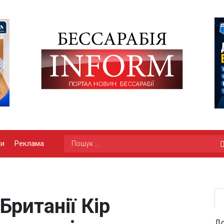
ги
Реклама
Британії Кір
До