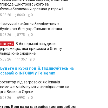
лгорода-Дністровського за
бухонебезпечний арсенал у гаражі
5.08.26
8640
0
Німеччині знайшли безпілотник з
бухівкою біля українського літака
5.08.26
8775
0
В Аккермані засудили
зали суду
дприємицю, яка привезла з Єгипту
льнодіюче снодійне
5.08.26
11367
0
суйтесь на
ссарабію INFORM у Telegram
росектор під загрозою: як Іспанія
поможе мінімізувати наслідки атак на
рти Великої Одеси
5.08.26
6993
0
тель Болграда шахрайським способом