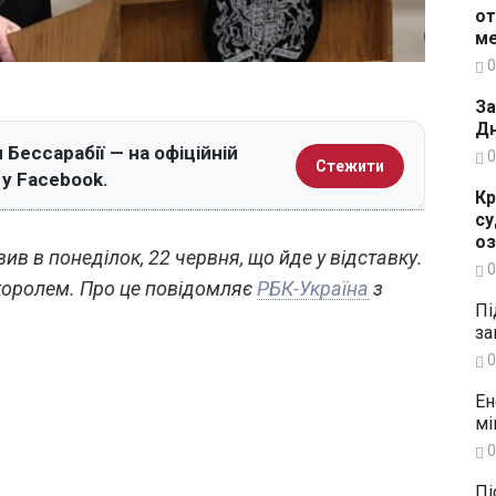
от
ме
0
За
Дн
 Бессарабії — на офіційній
0
Стежити
 у Facebook.
Кр
су
о
в в понеділок, 22 червня, що йде у відставку.
0
 королем. Про це повідомляє
РБК-Україна
з
Пі
за
0
Ен
мі
0
Пі