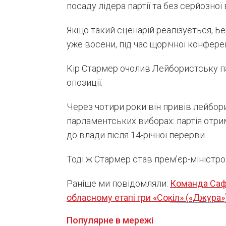
посаду лідера партії та без серйозної
Якщо такий сценарій реалізується, Б
уже восени, під час щорічної конфере
Кір Стармер очолив Лейбористську па
опозиції.
Через чотири роки він привів лейбор
парламентських виборах: партія отри
до влади після 14-річної перерви.
Тоді ж Стармер став прем’єр-міністро
Раніше ми повідомляли:
Команда Саф’
обласному етапі гри «Сокіл» («Джура»