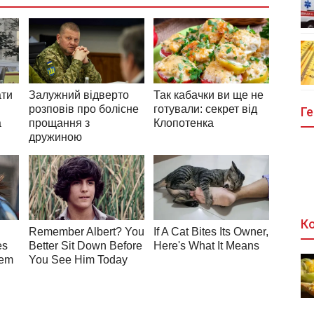
Ге
Ко