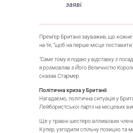
заяві.
Прем’єр Британії зауважив, що кожне
на те, “щоб на перше місце поставити 
“Саме тому я подаю у відставку з посад
я розмовляв з Його Величністю Корол
сказав Стармер.
Політична криза у Британії
Нагадаємо, політична ситуація у Брита
Лейбористської партії на місцевих ви
Ще у травні шестеро впливових члені
Купер, узгодили спільну позицію та м