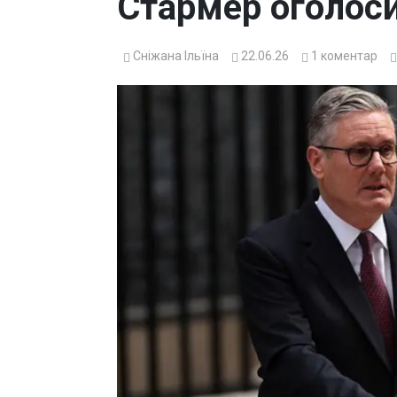
Стармер оголоси
Сніжана Ільїна
22.06.26
1
коментар