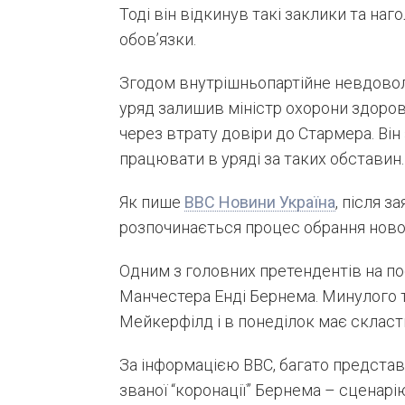
Тоді він відкинув такі заклики та на
обов’язки.
Згодом внутрішньопартійне невдовол
уряд залишив міністр охорони здоров’
через втрату довіри до Стармера. Ві
працювати в уряді за таких обставин.
Як пише
ВВС Новини Україна
, після з
розпочинається процес обрання новог
Одним з головних претендентів на п
Манчестера Енді Бернема. Минулого т
Мейкерфілд і в понеділок має скласт
За інформацією BBC, багато представ
званої “коронації” Бернема – сценарі