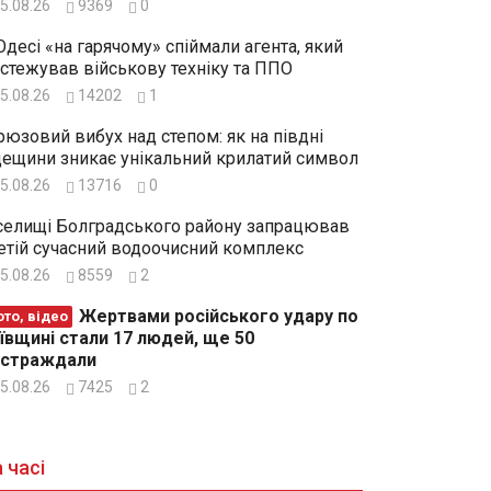
5.08.26
9369
0
Одесі «на гарячому» спіймали агента, який
стежував військову техніку та ППО
5.08.26
14202
1
рюзовий вибух над степом: як на півдні
ещини зникає унікальний крилатий символ
5.08.26
13716
0
селищі Болградського району запрацював
етій сучасний водоочисний комплекс
5.08.26
8559
2
Жертвами російського удару по
то, відео
ївщині стали 17 людей, ще 50
остраждали
5.08.26
7425
2
 часі