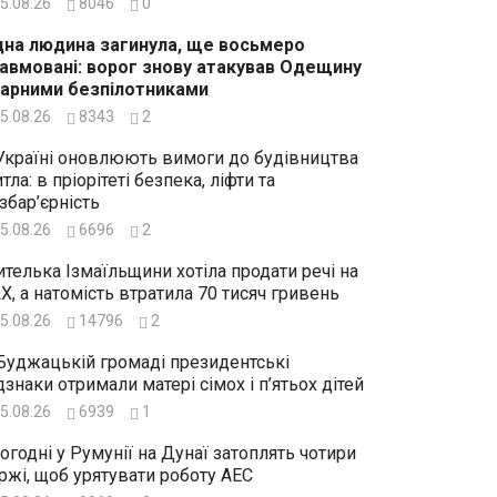
5.08.26
8046
0
на людина загинула, ще восьмеро
авмовані: ворог знову атакував Одещину
арними безпілотниками
5.08.26
8343
2
Україні оновлюють вимоги до будівництва
тла: в пріорітеті безпека, ліфти та
збар’єрність
5.08.26
6696
2
телька Ізмаїльщини хотіла продати речі на
X, а натомість втратила 70 тисяч гривень
5.08.26
14796
2
Буджацькій громаді президентські
дзнаки отримали матері сімох і п’ятьох дітей
5.08.26
6939
1
огодні у Румунії на Дунаї затоплять чотири
ржі, щоб урятувати роботу АЕС