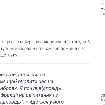
со
мо
0
нає, що не є найкращою людиною для того, щоб
тупних виборах. Він також повідомив, що з
ідставку.
ить питання: чи є я
м, щоб очолити нас на
иборах. Я почув відповідь
фракції на це питання і з
Сл
мі
ідповідь”,
– йдеться у його