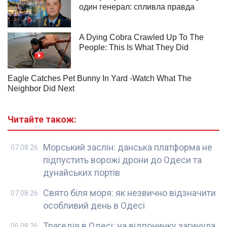
Читайте також:
Морський заслін: данська платформа не
07.08.26
підпустить ворожі дрони до Одеси та
дунайських портів
Свято біля моря: як незвично відзначити
07.08.26
особливий день в Одесі
Трагедія в Одесі: на відпочинку загинула
06.08.26