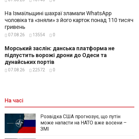
На Ізмаїльщині шахраї зламали WhatsApp
чоловіка та «зняли» з його карток понад 110 тисяч
гривень
07.08.26
13554
0
Морський заслін: данська платформа не
підпустить ворожі дрони до Одеси та
дунайських портів
07.08.26
22572
0
На часі
Розвідка США прогнозує, що путін
може напасти на НАТО вже восени –
ЗМІ