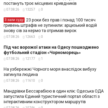
постануть троє місцевих кривдників
07.08.26
13257
0
23 роки без прав і понад 100 тисяч
З зали суду
гривень штрафів не зупинили: арцизький водій
знову сів за кермо та отримав вирок
07.08.26
12663
0
Під час ворожої атаки на Одесу пошкоджено
футбольний стадіон «Чорноморець»
07.08.26
12177
1
На узбережжі Чорного моря внаслідок вибуху
загинула людина
07.08.26
11610
0
Мандрівки Бессарабією в один клік: Одеська ОДА
запустила Єдиний туристичний портал області з
інтерактивним конструктором маршрутів
07.08.26
10746
0