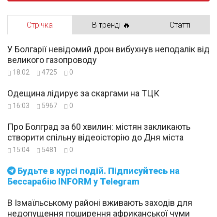
Стрічка
В тренді 🔥
Статті
У Болгарії невідомий дрон вибухнув неподалік від
великого газопроводу
18:02
4725
0
Одещина лідирує за скаргами на ТЦК
16:03
5967
0
Про Болград за 60 хвилин: містян закликають
створити спільну відеоісторію до Дня міста
15:04
5481
0
Будьте в курсі подій. Підписуйтесь на
Бессарабію INFORM у Telegram
В Ізмаїльському районі вживають заходів для
недопущення поширення африканської чуми