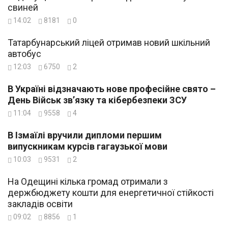
свиней
14:02
8181
0
Татарбунарський ліцей отримав новий шкільний
автобус
12:03
6750
2
В Україні відзначають нове професійне свято –
День Військ зв’язку та кібербезпеки ЗСУ
11:04
9558
4
В Ізмаїлі вручили дипломи першим
випускникам курсів гагаузької мови
10:03
9531
2
На Одещині кілька громад отримали з
держбюджету кошти для енергетичної стійкості
закладів освіти
09:02
8856
1