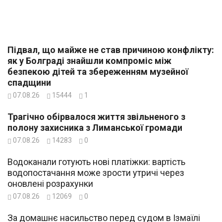
Підвал, що майже не став причиною конфлікту:
як у Болграді знайшли компроміс між
безпекою дітей та збереженням музейної
спадщини
07.08.26
15444
1
Трагічно обірвалося життя звільненого з
полону захисника з Лиманської громади
07.08.26
14283
0
Водоканали готують нові платіжки: вартість
водопостачання може зрости утричі через
оновлені розрахунки
07.08.26
12069
0
За домашнє насильство перед судом в Ізмаїлі