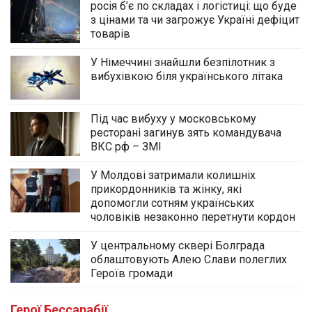
росія б’є по складах і логістиці: що буде
з цінами та чи загрожує Україні дефіцит
товарів
У Німеччині знайшли безпілотник з
вибухівкою біля українського літака
Під час вибуху у московському
ресторані загинув зять командувача
ВКС рф – ЗМІ
У Молдові затримали колишніх
прикордонників та жінку, які
допомогли сотням українських
чоловіків незаконно перетнути кордон
У центральному сквері Болграда
облаштовують Алею Слави полеглих
Героїв громади
Герої Бессарабії