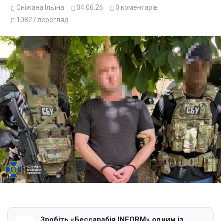
Сніжана Ільїна
04.06.26
0
коментарів
10827
перегляд
Зробіть «Бессарабія INFORM» одним із