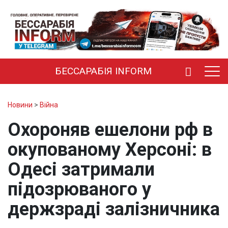
БЕССАРАБІЯ INFORM
Новини
>
Війна
Охороняв ешелони рф в
окупованому Херсоні: в
Одесі затримали
підозрюваного у
держзраді залізничника