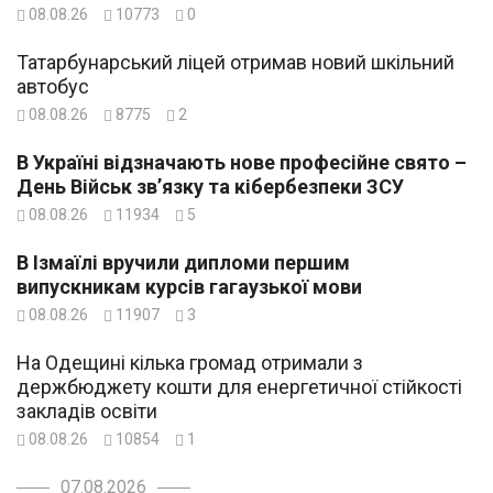
08.08.26
10773
0
Татарбунарський ліцей отримав новий шкільний
автобус
08.08.26
8775
2
В Україні відзначають нове професійне свято –
День Військ зв’язку та кібербезпеки ЗСУ
08.08.26
11934
5
В Ізмаїлі вручили дипломи першим
випускникам курсів гагаузької мови
08.08.26
11907
3
На Одещині кілька громад отримали з
держбюджету кошти для енергетичної стійкості
закладів освіти
08.08.26
10854
1
07.08.2026