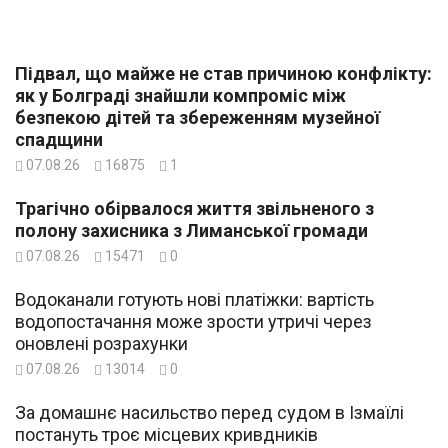
Підвал, що майже не став причиною конфлікту:
як у Болграді знайшли компроміс між
безпекою дітей та збереженням музейної
спадщини
07.08.26
16875
1
Трагічно обірвалося життя звільненого з
полону захисника з Лиманської громади
07.08.26
15471
0
Водоканали готують нові платіжки: вартість
водопостачання може зрости утричі через
оновлені розрахунки
07.08.26
13014
0
За домашнє насильство перед судом в Ізмаїлі
постануть троє місцевих кривдників