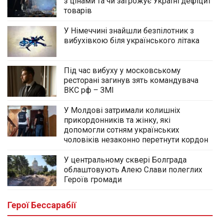
з цінами та чи загрожує Україні дефіцит
товарів
У Німеччині знайшли безпілотник з
вибухівкою біля українського літака
Під час вибуху у московському
ресторані загинув зять командувача
ВКС рф – ЗМІ
У Молдові затримали колишніх
прикордонників та жінку, які
допомогли сотням українських
чоловіків незаконно перетнути кордон
У центральному сквері Болграда
облаштовують Алею Слави полеглих
Героїв громади
Герої Бессарабії