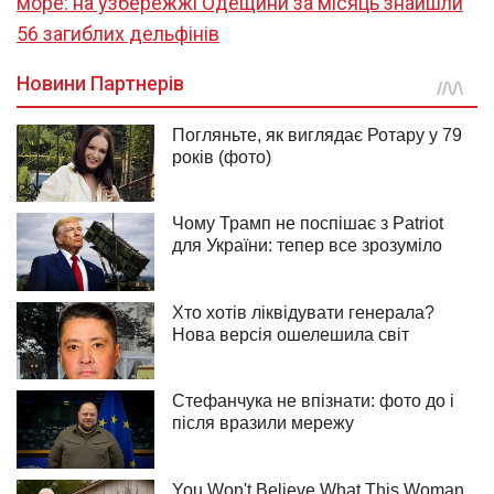
море: на узбережжі Одещини за місяць знайшли
56 загиблих дельфінів