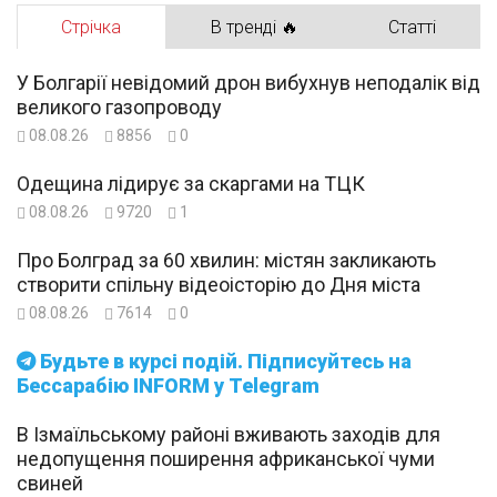
Стрічка
В тренді 🔥
Статті
У Болгарії невідомий дрон вибухнув неподалік від
великого газопроводу
08.08.26
8856
0
Одещина лідирує за скаргами на ТЦК
08.08.26
9720
1
Про Болград за 60 хвилин: містян закликають
створити спільну відеоісторію до Дня міста
08.08.26
7614
0
Будьте в курсі подій. Підписуйтесь на
Бессарабію INFORM у Telegram
В Ізмаїльському районі вживають заходів для
недопущення поширення африканської чуми
свиней