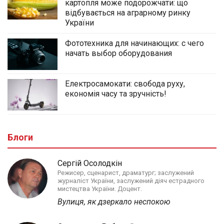
картопля може подорожчати: що
відбувається на аграрному ринку
України
Фототехника для начинающих: с чего
начать выбор оборудования
Електросамокати: свобода руху,
економія часу та зручність!
Блоги
Сергій Осолодкін
Режисер, сценарист, драматург; заслужений
журналіст України, заслужений діяч естрадного
мистецтва України. Доцент.
Вулиця, як дзеркало неспокою