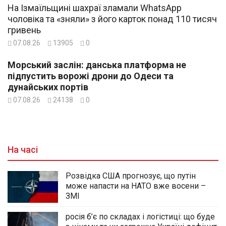
На Ізмаїльщині шахраї зламали WhatsApp
чоловіка та «зняли» з його карток понад 110 тисяч
гривень
07.08.26
13905
0
Морський заслін: данська платформа не
підпустить ворожі дрони до Одеси та
дунайських портів
07.08.26
24138
0
На часі
Розвідка США прогнозує, що путін
може напасти на НАТО вже восени –
ЗМІ
росія б’є по складах і логістиці: що буде