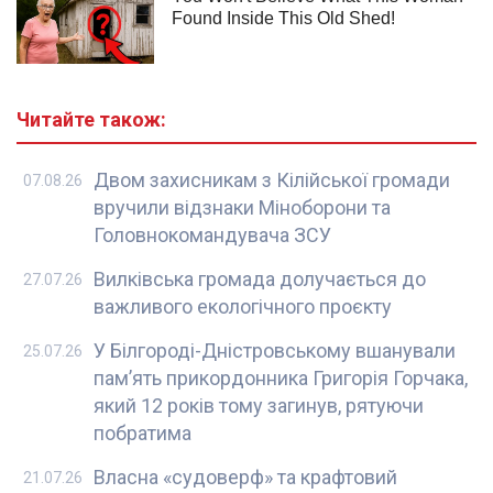
Читайте також:
Двом захисникам з Кілійської громади
07.08.26
вручили відзнаки Міноборони та
Головнокомандувача ЗСУ
Вилківська громада долучається до
27.07.26
важливого екологічного проєкту
У Білгороді-Дністровському вшанували
25.07.26
пам’ять прикордонника Григорія Горчака,
який 12 років тому загинув, рятуючи
побратима
Власна «судоверф» та крафтовий
21.07.26