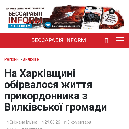
БЕССАРАБІЯ INFORM
Регіони
>
Вилкове
На Харківщині
обірвалося життя
прикордонника з
Вилківської громади
Сніжана Ільїна
29.06.26
3
коментаря