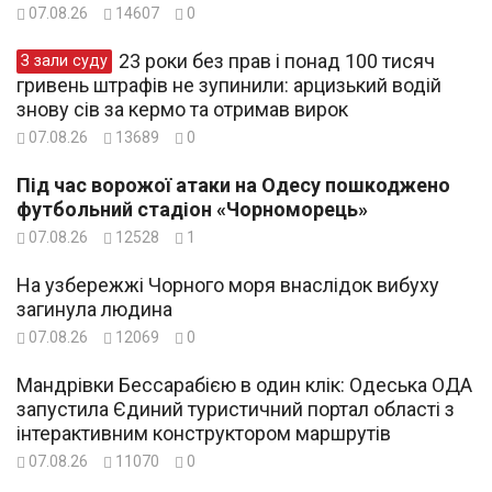
07.08.26
14607
0
23 роки без прав і понад 100 тисяч
З зали суду
гривень штрафів не зупинили: арцизький водій
знову сів за кермо та отримав вирок
07.08.26
13689
0
Під час ворожої атаки на Одесу пошкоджено
футбольний стадіон «Чорноморець»
07.08.26
12528
1
На узбережжі Чорного моря внаслідок вибуху
загинула людина
07.08.26
12069
0
Мандрівки Бессарабією в один клік: Одеська ОДА
запустила Єдиний туристичний портал області з
інтерактивним конструктором маршрутів
07.08.26
11070
0