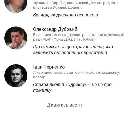
журналіст України, заслужений діяч естрадного
мистецтва України. Доцент.
Вулиця, як дзеркало неспокою
Олександр Дубовий
Бізнесмен і меценат, філантроп, голова опікунської
ради МБФ «Фонд Добра та Любові»
Що отримує та що втрачає країна, яка
залежить від зовнішніх кредиторів
Іван Черненко
Лікар-анестезіолог, автор книжок про медицину,
блогер.
Справа лікарів «Одрексу» – це не про
помилку
Дивитись все