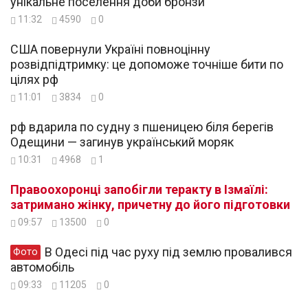
унікальне поселення доби бронзи
11:32
4590
0
США повернули Україні повноцінну
розвідпідтримку: це допоможе точніше бити по
цілях рф
11:01
3834
0
рф вдарила по судну з пшеницею біля берегів
Одещини — загинув український моряк
10:31
4968
1
Правоохоронці запобігли теракту в Ізмаїлі:
затримано жінку, причетну до його підготовки
09:57
13500
0
В Одесі під час руху під землю провалився
Фото
автомобіль
09:33
11205
0