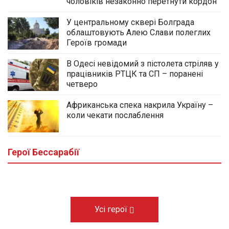
чоловіків незаконно перетнути кордон
У центральному сквері Болграда
облаштовують Алею Слави полеглих
Героїв громади
В Одесі невідомий з пістолета стріляв у
працівників РТЦК та СП – поранені
четверо
Африканська спека накрила Україну –
коли чекати послаблення
У центральному сквері Болграда
облаштовують Алею Слави полеглих
Героїв громади
Герої Бессарабії
03.08.2026
Усі герої