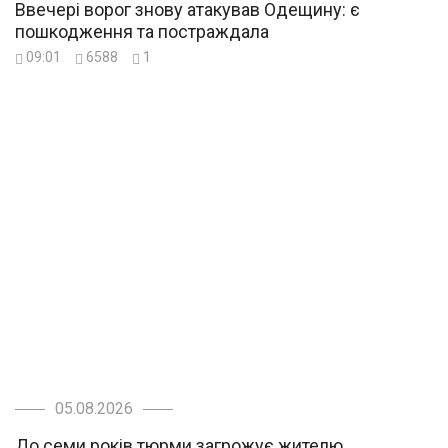
Ввечері ворог знову атакував Одещину: є
пошкодження та постраждала
09:01
6588
1
05.08.2026
До семи років тюрми загрожує жителю