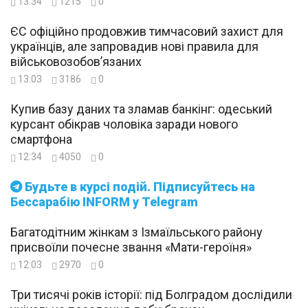
13:34
1215
0
ЄС офіційно продовжив тимчасовий захист для
українців, але запровадив нові правила для
військовозобов’язаних
13:03
3186
0
Купив базу даних та зламав банкінг: одеський
курсант обікрав чоловіка заради нового
смартфона
12:34
4050
0
Будьте в курсі подій. Підписуйтесь на
Бессарабію INFORM у Telegram
Багатодітним жінкам з Ізмаїльського району
присвоїли почесне звання «Мати-героїня»
12:03
2970
0
Три тисячі років історії: під Болградом дослідили