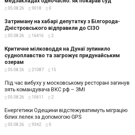
медзакладах одночасно: як покарав суд
05.08.26
9018
0
Затриману на хабарі депутатку з Білгорода-
Дністровського відправили до СІЗО
05.08.26
16416
2
Критичне мілководдя на Дунаї зупинило
судноплавство та загрожує придунайським
озерам
05.08.26
21087
15
Під час вибуху у московському ресторані загинув
зять командувача ВКС рф – ЗМІ
05.08.26
10611
2
Енергетики Одещини відстежуватимуть міграцію
білих лелек за допомогою GPS
05.08.26
9342
0