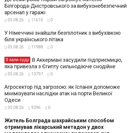
Білгорода-Дністровського за вибухонебезпечний
арсенал у гаражі
05.08.26
11610
0
У Німеччині знайшли безпілотник з вибухівкою
біля українського літака
05.08.26
11988
0
В Аккермані засудили підприємицю,
З зали суду
яка привезла з Єгипту сильнодіюче снодійне
05.08.26
13797
0
Агросектор під загрозою: як Іспанія допоможе
мінімізувати наслідки атак на порти Великої
Одеси
05.08.26
9396
0
Житель Болграда шахрайським способом
отримував лікарський метадон у двох