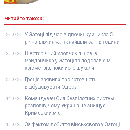
Читайте також:
У Затоці під час відпочинку зникла 5-
26.07.26
річна дівчинка: її знайшли за пів години
Шестирічний хлопчик пішов із
25.07.26
майданчика у Затоці та подолав сім
кілометрів, поки його шукали
Греція заявила про готовність
22.07.26
відбудовувати Одесу
Командувач Сил безпілотних систем
14.07.26
розповів, чому Україна не знищує
Кримський міст
За фактом побиття військового у Затоці
10.07.26