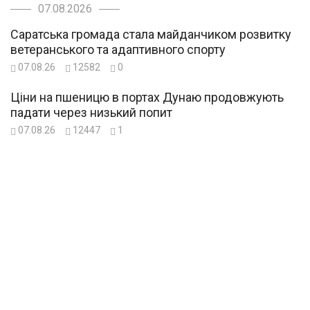
07.08.2026
Саратська громада стала майданчиком розвитку
ветеранського та адаптивного спорту
07.08.26
12582
0
Ціни на пшеницю в портах Дунаю продовжують
падати через низький попит
07.08.26
12447
1