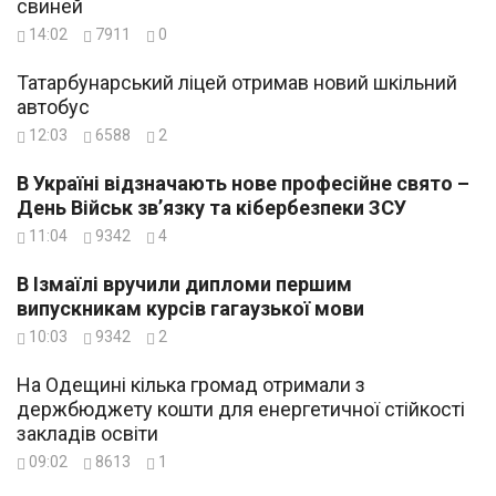
свиней
14:02
7911
0
Татарбунарський ліцей отримав новий шкільний
автобус
12:03
6588
2
В Україні відзначають нове професійне свято –
День Військ зв’язку та кібербезпеки ЗСУ
11:04
9342
4
В Ізмаїлі вручили дипломи першим
випускникам курсів гагаузької мови
10:03
9342
2
На Одещині кілька громад отримали з
держбюджету кошти для енергетичної стійкості
закладів освіти
09:02
8613
1