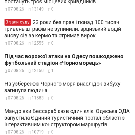
постануть троє місцевих кривдників
07.08.26
13149
0
23 роки без прав і понад 100 тисяч
З зали суду
гривень штрафів не зупинили: арцизький водій
знову сів за кермо та отримав вирок
07.08.26
12555
0
Під час ворожої атаки на Одесу пошкоджено
футбольний стадіон «Чорноморець»
07.08.26
12150
1
На узбережжі Чорного моря внаслідок вибуху
загинула людина
07.08.26
11583
0
Мандрівки Бессарабією в один клік: Одеська ОДА
запустила Єдиний туристичний портал області з
інтерактивним конструктором маршрутів
07.08.26
10719
0