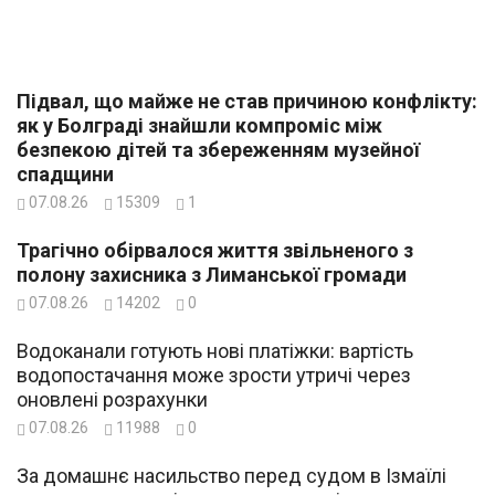
Підвал, що майже не став причиною конфлікту:
як у Болграді знайшли компроміс між
безпекою дітей та збереженням музейної
спадщини
07.08.26
15309
1
Трагічно обірвалося життя звільненого з
полону захисника з Лиманської громади
07.08.26
14202
0
Водоканали готують нові платіжки: вартість
водопостачання може зрости утричі через
оновлені розрахунки
07.08.26
11988
0
За домашнє насильство перед судом в Ізмаїлі