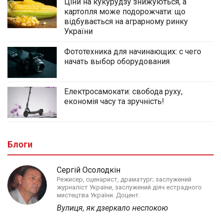
Ціни на кукурудзу знижуються, а
картопля може подорожчати: що
відбувається на аграрному ринку
України
Фототехника для начинающих: с чего
начать выбор оборудования
Електросамокати: свобода руху,
економія часу та зручність!
Блоги
Сергій Осолодкін
Режисер, сценарист, драматург; заслужений
журналіст України, заслужений діяч естрадного
мистецтва України. Доцент.
Вулиця, як дзеркало неспокою