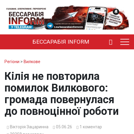
БЕССАРАБІЯ INFORM
Регіони
>
Вилкове
Кілія не повторила
помилок Вилкового:
громада повернулася
до повноцінної роботи
Вікторія Зацаринна
05.06.26
1
коментар