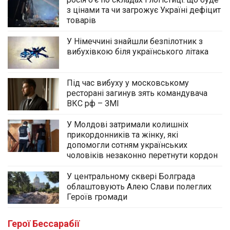
з цінами та чи загрожує Україні дефіцит
товарів
У Німеччині знайшли безпілотник з
вибухівкою біля українського літака
Під час вибуху у московському
ресторані загинув зять командувача
ВКС рф – ЗМІ
У Молдові затримали колишніх
прикордонників та жінку, які
допомогли сотням українських
чоловіків незаконно перетнути кордон
У центральному сквері Болграда
облаштовують Алею Слави полеглих
Героїв громади
Герої Бессарабії