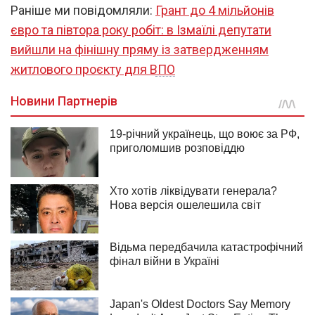
Раніше ми повідомляли:
Грант до 4 мільйонів
євро та півтора року робіт: в Ізмаїлі депутати
вийшли на фінішну пряму із затвердженням
житлового проєкту для ВПО