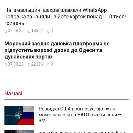
На Ізмаїльщині шахраї зламали WhatsApp
чоловіка та «зняли» з його карток понад 110 тисяч
гривень
07.08.26
13527
0
Морський заслін: данська платформа не
підпустить ворожі дрони до Одеси та
дунайських портів
07.08.26
22356
0
На часі
Розвідка США прогнозує, що путін
може напасти на НАТО вже восени –
ЗМІ
росія б’є по складах і логістиці: що буде