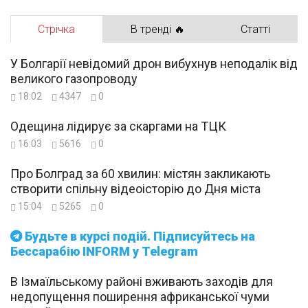
Стрічка
В тренді 🔥
Статті
У Болгарії невідомий дрон вибухнув неподалік від
великого газопроводу
18:02
4347
0
Одещина лідирує за скаргами на ТЦК
16:03
5616
0
Про Болград за 60 хвилин: містян закликають
створити спільну відеоісторію до Дня міста
15:04
5265
0
Будьте в курсі подій. Підписуйтесь на
Бессарабію INFORM у Telegram
В Ізмаїльському районі вживають заходів для
недопущення поширення африканської чуми