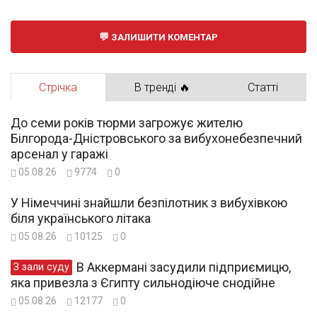
ЗАЛИШИТИ КОМЕНТАР
Стрічка
В тренді 🔥
Статті
До семи років тюрми загрожує жителю
Білгорода-Дністровського за вибухонебезпечний
арсенал у гаражі
05.08.26
9774
0
У Німеччині знайшли безпілотник з вибухівкою
біля українського літака
05.08.26
10125
0
В Аккермані засудили підприємицю,
З зали суду
яка привезла з Єгипту сильнодіюче снодійне
05.08.26
12177
0