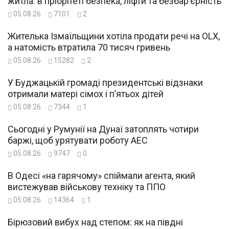
житла: в пріорітеті безпека, ліфти та безбар’єрність
05.08.26
7101
2
Жителька Ізмаїльщини хотіла продати речі на OLX,
а натомість втратила 70 тисяч гривень
05.08.26
15282
2
У Буджацькій громаді президентські відзнаки
отримали матері сімох і п’ятьох дітей
05.08.26
7344
1
Сьогодні у Румунії на Дунаї затоплять чотири
баржі, щоб урятувати роботу АЕС
05.08.26
9747
0
В Одесі «на гарячому» спіймали агента, який
вистежував військову техніку та ППО
05.08.26
14364
1
Бірюзовий вибух над степом: як на півдні