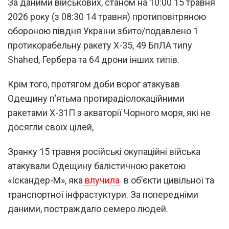
За даними військових, станом на 10:00 15 травня
2026 року (з 08:30 14 травня) протиповітряною
обороною півдня України збито/подавлено 1
протикорабельну ракету Х-35, 49 БпЛА типу
Shahed, Гербера та 64 дрони інших типів.
Крім того, протягом доби ворог атакував
Одещину п’ятьма протирадіолокаційними
ракетами Х-31П з акваторії Чорного моря, які не
досягли своїх цілей,
Зранку 15 травня російські окупаційні війська
атакували Одещину балістичною ракетою
«Іскандер-М», яка
влучила
в обʼєкти цивільної та
транспортної інфрастуктури. За попередніми
даними, постраждало семеро людей.