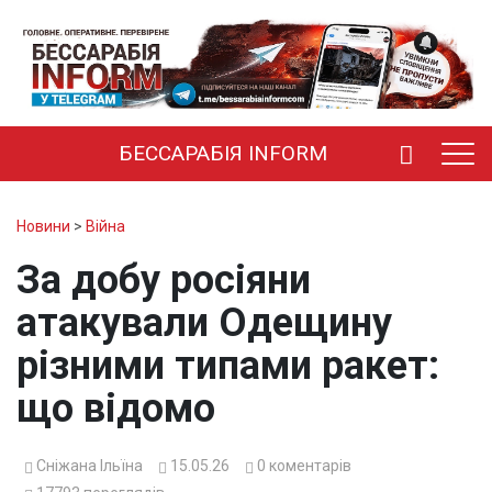
БЕССАРАБІЯ INFORM
Новини
>
Війна
За добу росіяни
атакували Одещину
різними типами ракет:
що відомо
Сніжана Ільїна
15.05.26
0
коментарів