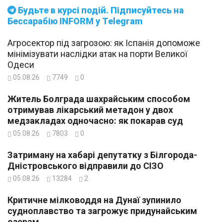
Будьте в курсі подій. Підписуйтесь на
Бессарабію INFORM у Telegram
Агросектор під загрозою: як Іспанія допоможе
мінімізувати наслідки атак на порти Великої
Одеси
05.08.26
7749
0
Житель Болграда шахрайським способом
отримував лікарський метадон у двох
медзакладах одночасно: як покарав суд
05.08.26
7803
0
Затриману на хабарі депутатку з Білгорода-
Дністровського відправили до СІЗО
05.08.26
13284
2
Критичне мілководдя на Дунаї зупинило
судноплавство та загрожує придунайським
озерам