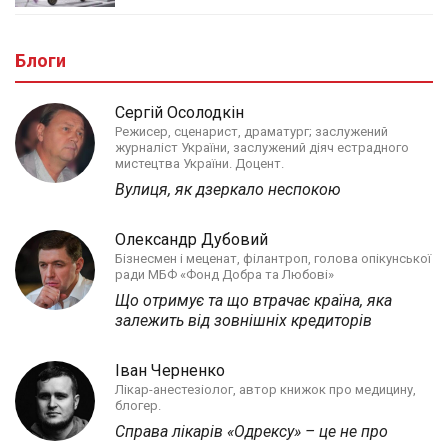
Блоги
Сергій Осолодкін
Режисер, сценарист, драматург; заслужений
журналіст України, заслужений діяч естрадного
мистецтва України. Доцент.
Вулиця, як дзеркало неспокою
Олександр Дубовий
Бізнесмен і меценат, філантроп, голова опікунської
ради МБФ «Фонд Добра та Любові»
Що отримує та що втрачає країна, яка
залежить від зовнішніх кредиторів
Іван Черненко
Лікар-анестезіолог, автор книжок про медицину,
блогер.
Справа лікарів «Одрексу» – це не про