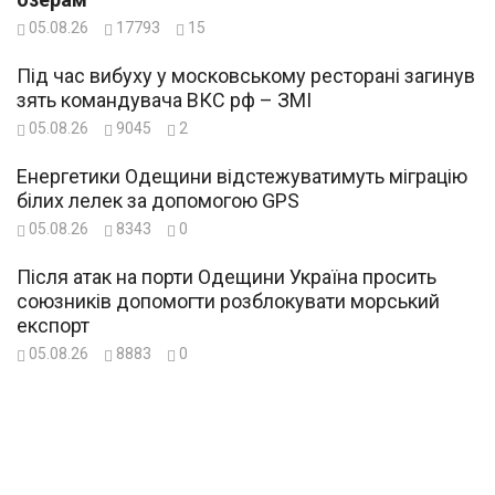
05.08.26
17793
15
Під час вибуху у московському ресторані загинув
зять командувача ВКС рф – ЗМІ
05.08.26
9045
2
Енергетики Одещини відстежуватимуть міграцію
білих лелек за допомогою GPS
05.08.26
8343
0
Після атак на порти Одещини Україна просить
союзників допомогти розблокувати морський
експорт
05.08.26
8883
0