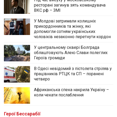
ресторані загинув зять командувача
ВКС рф – ЗМІ
У Молдові затримали колишніх
прикордонників та жінку, які
допомогли сотням українських
чоловіків незаконно перетнути кордон
У центральному сквері Болграда
облаштовують Алею Слави полеглих
Героїв громади
В Одесі невідомий з пістолета стріляв у
працівників РТЦК та СП – поранені
четверо
Африканська спека накрила Україну –
коли чекати послаблення
У центральному сквері Болграда
облаштовують Алею Слави полеглих
Героїв громади
Герої Бессарабії