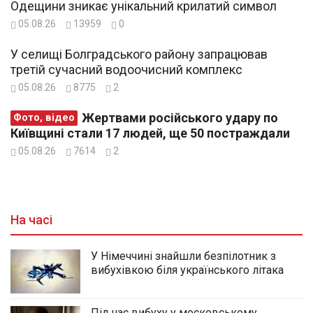
Одещини зникає унікальний крилатий символ
05.08.26
13959
0
У селищі Болградського району запрацював
третій сучасний водоочисний комплекс
05.08.26
8775
2
Жертвами російського удару по
Фото, відео
Київщині стали 17 людей, ще 50 постраждали
05.08.26
7614
2
На часі
У Німеччині знайшли безпілотник з
вибухівкою біля українського літака
Під час вибуху у московському