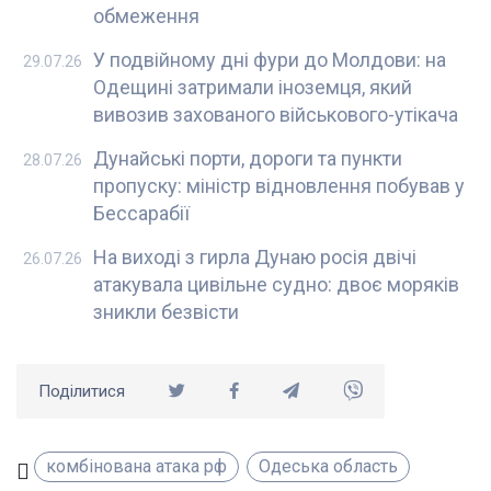
обмеження
У подвійному дні фури до Молдови: на
29.07.26
Одещині затримали іноземця, який
вивозив захованого військового-утікача
Дунайські порти, дороги та пункти
28.07.26
пропуску: міністр відновлення побував у
Бессарабії
На виході з гирла Дунаю росія двічі
26.07.26
атакувала цивільне судно: двоє моряків
зникли безвісти
Поділитися
комбінована атака рф
Одеська область