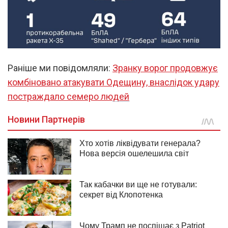
Раніше ми повідомляли:
Зранку ворог продовжує
комбіновано атакувати Одещину, внаслідок удару
постраждало семеро людей