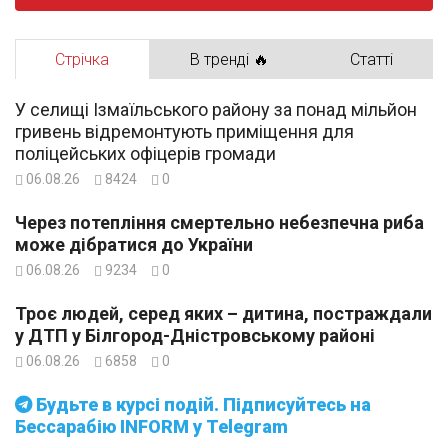
Стрічка
В тренді 🔥
Статті
У селищі Ізмаїльського району за понад мільйон
гривень відремонтують приміщення для
поліцейських офіцерів громади
06.08.26
8424
0
Через потепління смертельно небезпечна риба
може дібратися до України
06.08.26
9234
0
Троє людей, серед яких – дитина, постраждали
у ДТП у Білгород-Дністровському районі
06.08.26
6858
0
Будьте в курсі подій. Підписуйтесь на
Бессарабію INFORM у Telegram