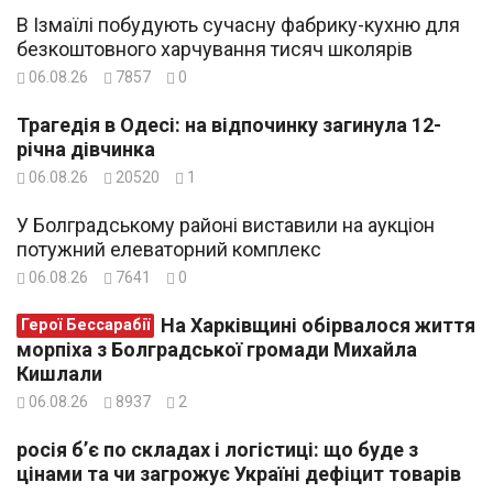
В Ізмаїлі побудують сучасну фабрику-кухню для
безкоштовного харчування тисяч школярів
06.08.26
7857
0
Трагедія в Одесі: на відпочинку загинула 12-
річна дівчинка
06.08.26
20520
1
У Болградському районі виставили на аукціон
потужний елеваторний комплекс
06.08.26
7641
0
На Харківщині обірвалося життя
Герої Бессарабії
морпіха з Болградської громади Михайла
Кишлали
06.08.26
8937
2
росія б’є по складах і логістиці: що буде з
цінами та чи загрожує Україні дефіцит товарів