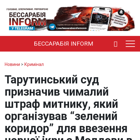
БЕССАРАБІЯ INFORM
Новини
>
Кримінал
Тарутинський суд
призначив чималий
штраф митнику, який
організував “зелений
коридор” для ввезення