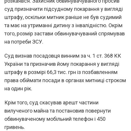
розкаявся. Захисник обвинувачуваного просив
суд призначити підсудному покарання у вигляді
штрафу, оскільки митник раніше не був судимий
та має на утриманні дитину з інвалідністю. Окрім
того, розмір застави обвинувачуваний спрямував
на потреби ЗСУ.
Суд визнав посадовця винним за ч. 1 ст. 368 КК
України та призначив йому покарання у вигляді
штрафу в розмірі 66,3 тис. грн із позбавленням
права обіймати посади в органах митниці строком
на один рік.
Крім того, суд скасував арешт частини
вилученого майна та постановив повернути
обвинуваченому мобільний телефон і 450
гривень.