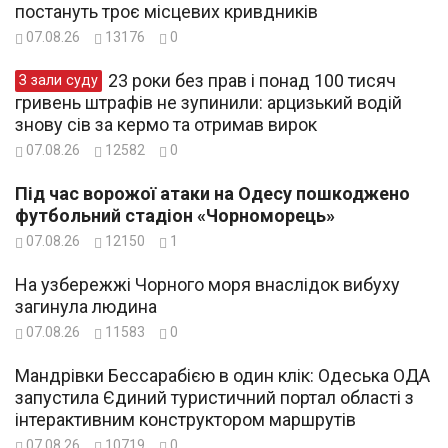
постануть троє місцевих кривдників
07.08.26
13176
0
23 роки без прав і понад 100 тисяч
З зали суду
гривень штрафів не зупинили: арцизький водій
знову сів за кермо та отримав вирок
07.08.26
12582
0
Під час ворожої атаки на Одесу пошкоджено
футбольний стадіон «Чорноморець»
07.08.26
12150
1
На узбережжі Чорного моря внаслідок вибуху
загинула людина
07.08.26
11583
0
Мандрівки Бессарабією в один клік: Одеська ОДА
запустила Єдиний туристичний портал області з
інтерактивним конструктором маршрутів
07.08.26
10719
0