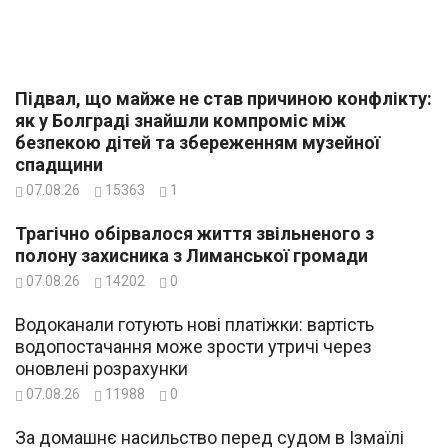
Підвал, що майже не став причиною конфлікту:
як у Болграді знайшли компроміс між
безпекою дітей та збереженням музейної
спадщини
07.08.26
15363
1
Трагічно обірвалося життя звільненого з
полону захисника з Лиманської громади
07.08.26
14202
0
Водоканали готують нові платіжки: вартість
водопостачання може зрости утричі через
оновлені розрахунки
07.08.26
11988
0
За домашнє насильство перед судом в Ізмаїлі