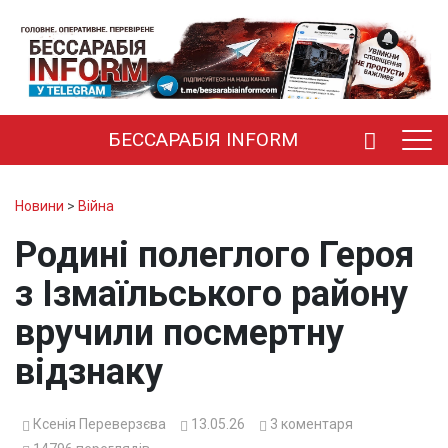
БЕССАРАБІЯ INFORM
Новини
>
Війна
Родині полеглого Героя
з Ізмаїльського району
вручили посмертну
відзнаку
Ксенія Переверзєва
13.05.26
3
коментаря