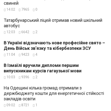
свиней
14:02
7965
0
Татарбунарський ліцей отримав новий шкільний
автобус
12:03
6642
2
В Україні відзначають нове професійне свято –
День Військ зв’язку та кібербезпеки ЗСУ
11:04
9423
4
В Ізмаїлі вручили дипломи першим
випускникам курсів гагаузької мови
10:03
9396
2
На Одещині кілька громад отримали з
держбюджету кошти для енергетичної стійкості
закладів освіти
09:02
8721
1