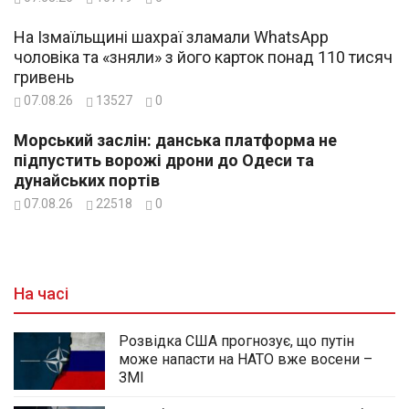
На Ізмаїльщині шахраї зламали WhatsApp
чоловіка та «зняли» з його карток понад 110 тисяч
гривень
07.08.26
13527
0
Морський заслін: данська платформа не
підпустить ворожі дрони до Одеси та
дунайських портів
07.08.26
22518
0
На часі
Розвідка США прогнозує, що путін
може напасти на НАТО вже восени –
ЗМІ