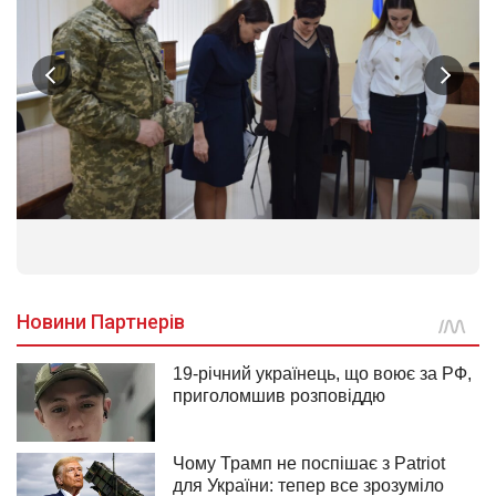
1
/
6