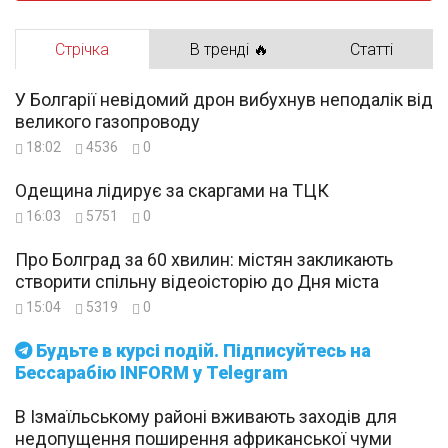
Стрічка
В тренді 🔥
Статті
У Болгарії невідомий дрон вибухнув неподалік від
великого газопроводу
18:02
4536
0
Одещина лідирує за скаргами на ТЦК
16:03
5751
0
Про Болград за 60 хвилин: містян закликають
створити спільну відеоісторію до Дня міста
15:04
5319
0
Будьте в курсі подій. Підписуйтесь на
Бессарабію INFORM у Telegram
В Ізмаїльському районі вживають заходів для
недопущення поширення африканської чуми