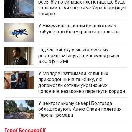
росія б’є по складах і логістиці: що буде
з цінами та чи загрожує Україні дефіцит
товарів
У Німеччині знайшли безпілотник з
вибухівкою біля українського літака
Під час вибуху у московському
ресторані загинув зять командувача
ВКС рф – ЗМІ
У Молдові затримали колишніх
прикордонників та жінку, які
допомогли сотням українських
чоловіків незаконно перетнути кордон
У центральному сквері Болграда
облаштовують Алею Слави полеглих
Героїв громади
Герої Бессарабії