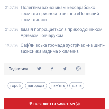
Полеглим захисникам Бессарабської
21.07.26
громади присвоєно звання «Почесний
громадянин»
Ізмаїл попрощається з прикордонником
21.07.26
Артемом Гончаруком
Саф’янівська громада зустрічає «на щиті»
19.07.26
захисника Вадима Якименка
Поділитися
герой
нагорода
пам'ять
шана
ПЕРЕГЛЯНУТИ КОМЕНТАРІ (3)