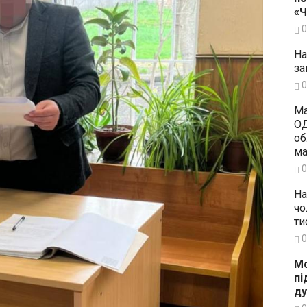
«
0
На
за
0
Ма
ОД
об
ма
0
На
чо
ти
0
Мо
пі
ду