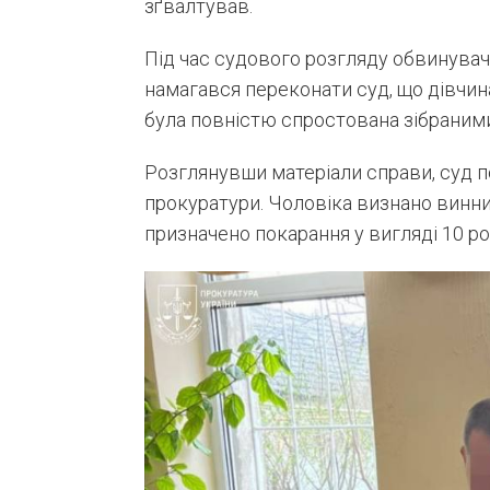
зґвалтував.
Під час судового розгляду обвинува
намагався переконати суд, що дівчина
була повністю спростована зібраним
Розглянувши матеріали справи, суд 
прокуратури. Чоловіка визнано винни
призначено покарання у вигляді 10 ро