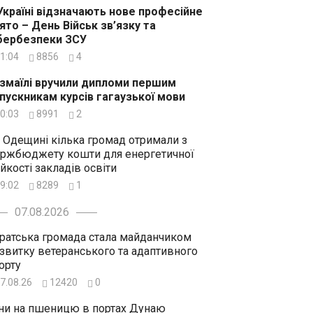
Україні відзначають нове професійне
ято – День Військ зв’язку та
бербезпеки ЗСУ
1:04
8856
4
Ізмаїлі вручили дипломи першим
пускникам курсів гагаузької мови
0:03
8991
2
 Одещині кілька громад отримали з
ржбюджету кошти для енергетичної
ійкості закладів освіти
9:02
8289
1
07.08.2026
ратська громада стала майданчиком
звитку ветеранського та адаптивного
орту
7.08.26
12420
0
ни на пшеницю в портах Дунаю