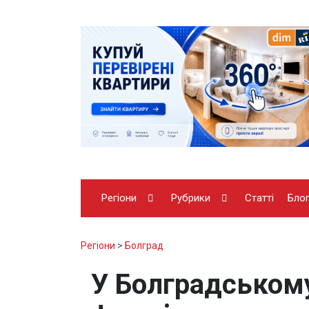
Регіони
Рубрики
Статті
Бло
Регіони
>
Болград
У Болградськом