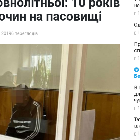
внолітньої: 10 років
не
лочин на пасовищі
1
Од
1
20196
переглядів
Пр
ст
1
Будьте в курсі подій. Підпи
Бе
В 
дл
чу
1
Та
шк
1