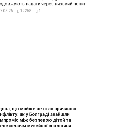
одовжують падати через низький попит
7.08.26
12258
1
двал, що майже не став причиною
нфлікту: як у Болграді знайшли
мпроміс між безпекою дітей та
ереженням музейної спадщини