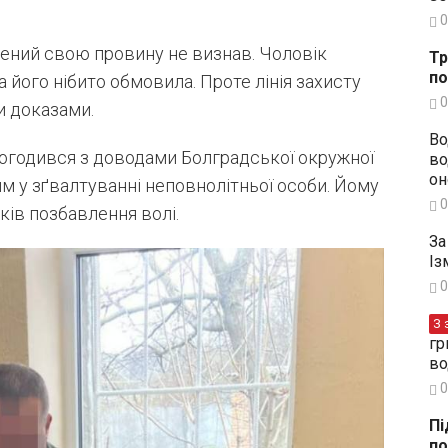
0
чений свою провину не визнав. Чоловік
Тр
по
 його нібито обмовила. Проте лінія захисту
0
и доказами.
Во
погодився з доводами Болградської окружної
во
он
м у зґвалтуванні неповнолітньої особи. Йому
0
ків позбавлення волі.
За
Із
0
З 
гр
во
0
Пі
по