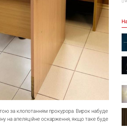
0
На
ртою за клопотанням прокурора. Вирок набуде
іну на апеляційне оскарження, якщо таке буде