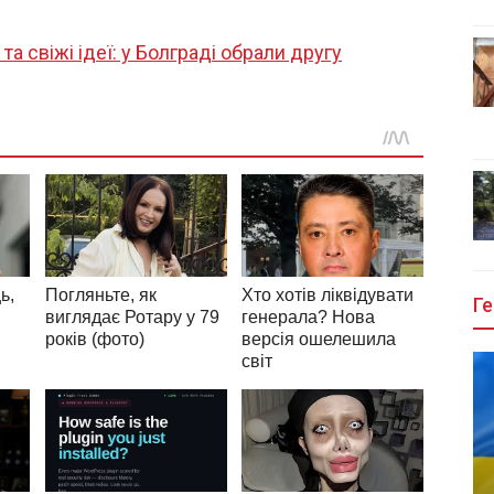
та свіжі ідеї: у Болграді обрали другу
Ге