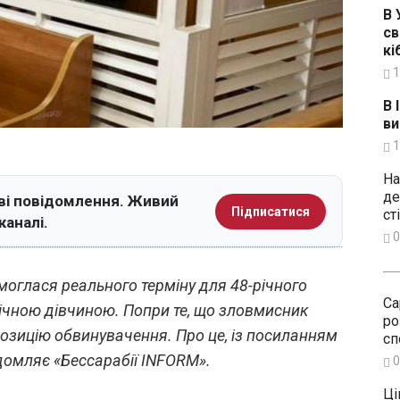
В 
св
кі
1
В 
ви
1
На
де
ві повідомлення. Живий
Підписатися
ст
каналі.
0
оглася реального терміну для 48-річного
Са
річною дівчиною. Попри те, що зловмисник
ро
позицію обвинувачення. Про це, із посиланням
сп
домляє «Бессарабії INFORM».
0
Ці