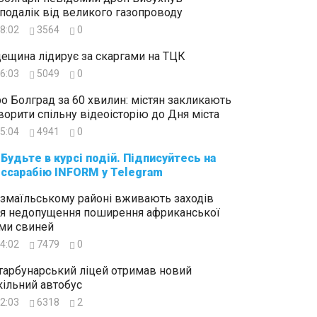
подалік від великого газопроводу
8:02
3564
0
ещина лідирує за скаргами на ТЦК
6:03
5049
0
о Болград за 60 хвилин: містян закликають
ворити спільну відеоісторію до Дня міста
5:04
4941
0
суйтесь на
ссарабію INFORM у Telegram
Ізмаїльському районі вживають заходів
я недопущення поширення африканської
ми свиней
4:02
7479
0
тарбунарський ліцей отримав новий
ільний автобус
2:03
6318
2