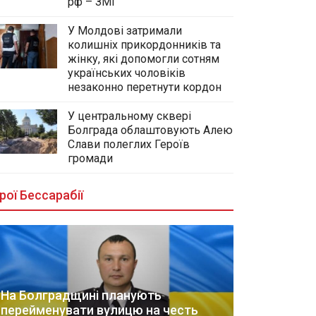
рф – ЗМІ
У Молдові затримали
колишніх прикордонників та
жінку, які допомогли сотням
українських чоловіків
незаконно перетнути кордон
У центральному сквері
Болграда облаштовують Алею
Слави полеглих Героїв
громади
рої Бессарабії
На Болградщині планують
перейменувати вулицю на честь