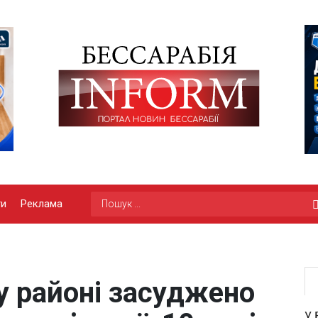
ги
Реклама
у районі засуджено
У 