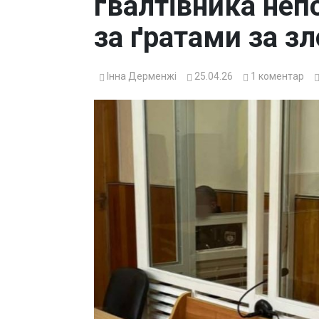
ґвалтівника непо
за ґратами за з
Інна Дерменжі
25.04.26
1
коментар