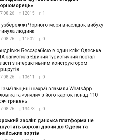
Чорноморець»
7.08.26
12015
1
 узбережжі Чорного моря внаслідок вибуху
гинула людина
7.08.26
11502
0
ндрівки Бессарабією в один клік: Одеська
А запустила Єдиний туристичний портал
ласті з інтерактивним конструктором
ршрутів
7.08.26
10611
0
 Ізмаїльщині шахраї зламали WhatsApp
ловіка та «зняли» з його карток понад 110
сяч гривень
7.08.26
13473
0
рський заслін: данська платформа не
дпустить ворожі дрони до Одеси та
найських портів