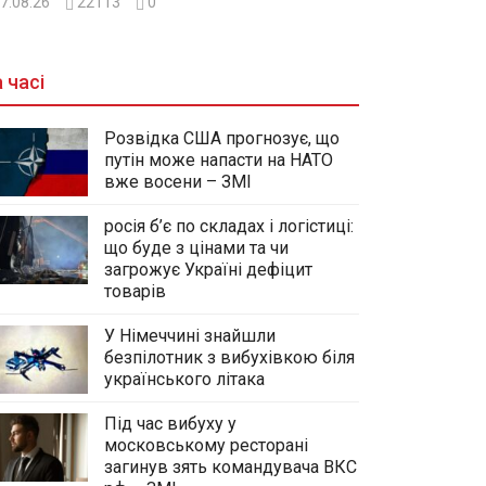
7.08.26
22113
0
 часі
Розвідка США прогнозує, що
путін може напасти на НАТО
вже восени – ЗМІ
росія б’є по складах і логістиці:
що буде з цінами та чи
загрожує Україні дефіцит
товарів
У Німеччині знайшли
безпілотник з вибухівкою біля
українського літака
Під час вибуху у
московському ресторані
загинув зять командувача ВКС