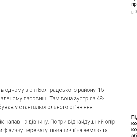
пр
0
 в одному з сіл Болградського району. 15-
даленому пасовищі. Там вона зустріла 48-
ував у стані алкогольного сп’яніння.
Пі
к напав на дівчину. Попри відчайдушний опір
ко
ко
 фізичну перевагу, повалив її на землю та
зб