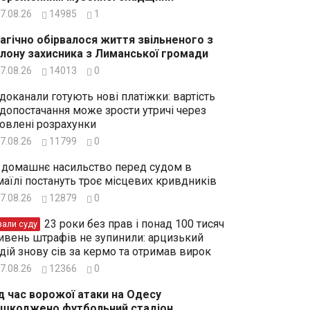
7.08.26
14985
1
агічно обірвалося життя звільненого з
лону захисника з Лиманської громади
7.08.26
14013
0
доканали готують нові платіжки: вартість
допостачання може зрости утричі через
овлені розрахунки
7.08.26
11799
0
 домашнє насильство перед судом в
маїлі постануть троє місцевих кривдників
7.08.26
12879
0
23 роки без прав і понад 100 тисяч
зали суду
ивень штрафів не зупинили: арцизький
дій знову сів за кермо та отримав вирок
7.08.26
12366
0
д час ворожої атаки на Одесу
шкоджено футбольний стадіон