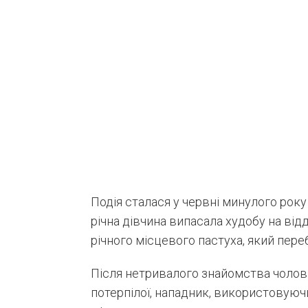
Подія сталася у червні минулого року
річна дівчина випасала худобу на від
річного місцевого пастуха, який переб
Після нетривалого знайомства чолові
потерпілої, нападник, використовуючи