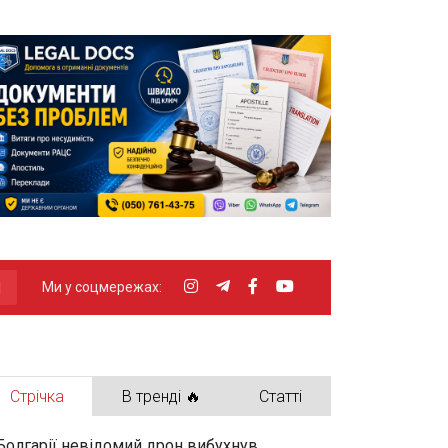
Ми у соцмережах:
Стрічка
В тренді 🔥
Статті
Болгарії невідомий дрон вибухнув