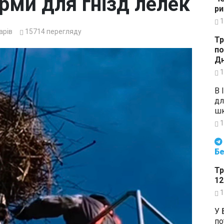
рми для гнізд лелек
ри
1
арів
15714
перегляду
Тр
по
Дн
1
В 
дл
шк
1
Будьте в курсі подій. Підпи
Бе
Тр
12
1
У 
по