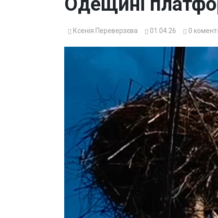
Одещині платфо
Ксенія Переверзєва
01.04.26
0
комент