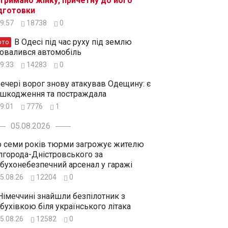
тримано жінку, причетну до його
дготовки
9:57
18738
0
В Одесі під час руху під землю
ото
овалився автомобіль
9:33
14283
0
ечері ворог знову атакував Одещину: є
шкодження та постраждала
9:01
7776
1
05.08.2026
 семи років тюрми загрожує жителю
лгорода-Дністровського за
бухонебезпечний арсенал у гаражі
5.08.26
12204
0
Німеччині знайшли безпілотник з
бухівкою біля українського літака
5.08.26
12582
0