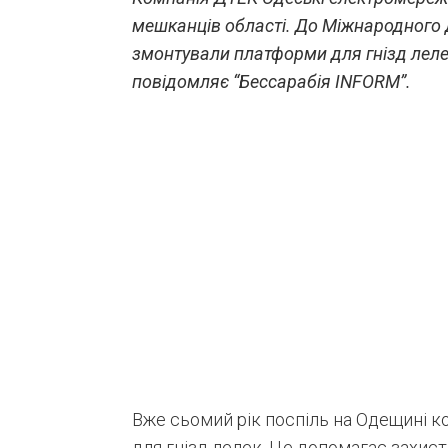
мешканців області. До Міжнародного д
змонтували платформи для гнізд леле
повідомляє “Бессарабія INFORM”.
Вже сьомий рік поспіль на Одещині 
для гнізд лелек. Це допомагає захист