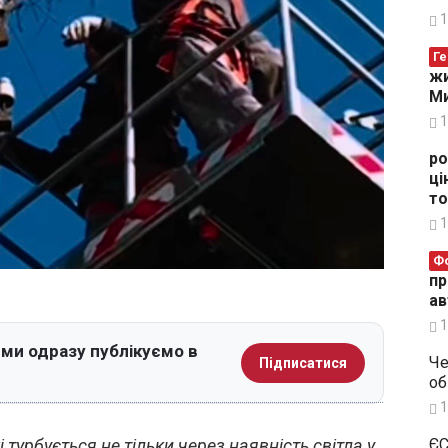
1
Ге
жи
Ми
1
ро
ці
то
1
Ф
пр
ав
1
 ми одразу публікуємо в
Че
Підписатися
об
1
урбується не тільки через наявність світла у
ЄС