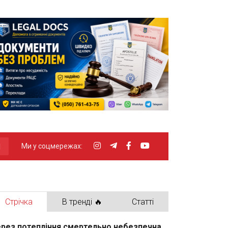
Ми у соцмережах:
Стрічка
В тренді 🔥
Статті
рез потепління смертельно небезпечна