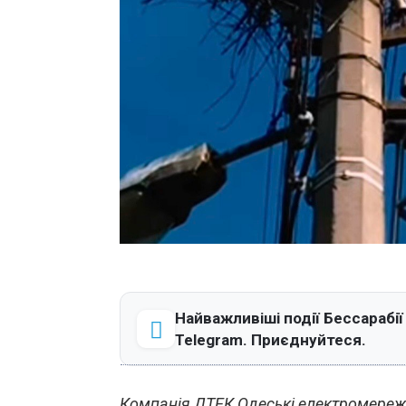
Найважливіші події Бессарабії
Telegram. Приєднуйтеся.
Компанія ДТЕК Одеські електромережі т