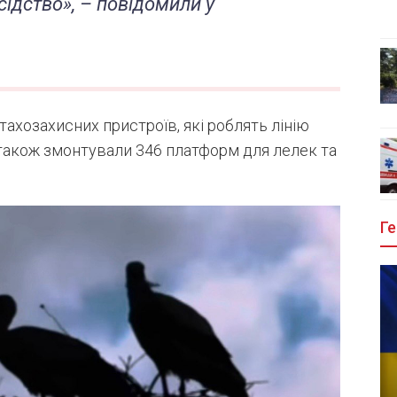
сідство
», – повідомили у
ахозахисних пристроїв, які роблять лінію
 також змонтували 346 платформ для лелек та
Ге