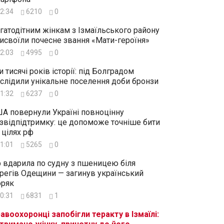
2:34
6210
0
гатодітним жінкам з Ізмаїльського району
исвоїли почесне звання «Мати-героїня»
2:03
4995
0
и тисячі років історії: під Болградом
слідили унікальне поселення доби бронзи
1:32
6237
0
А повернули Україні повноцінну
звідпідтримку: це допоможе точніше бити
 цілях рф
1:01
5265
0
 вдарила по судну з пшеницею біля
регів Одещини — загинув український
ряк
0:31
6831
1
авоохоронці запобігли теракту в Ізмаїлі: