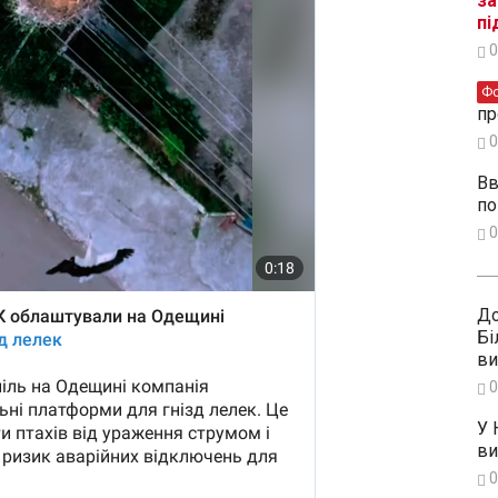
за
пі
0
Ф
пр
0
Вв
по
0
До
Бі
ви
0
У 
ви
0