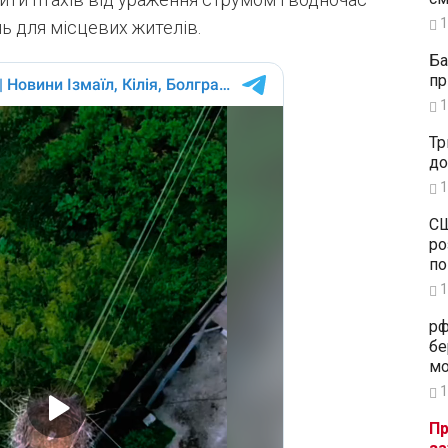
1
ь для місцевих жителів.
Ба
пр
1
Тр
до
1
СШ
ро
по
1
рф
бе
мо
1
Пр