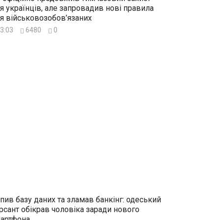
я українців, але запровадив нові правила
я військовозобов’язаних
3:03
6480
0
пив базу даних та зламав банкінг: одеський
рсант обікрав чоловіка заради нового
артфона