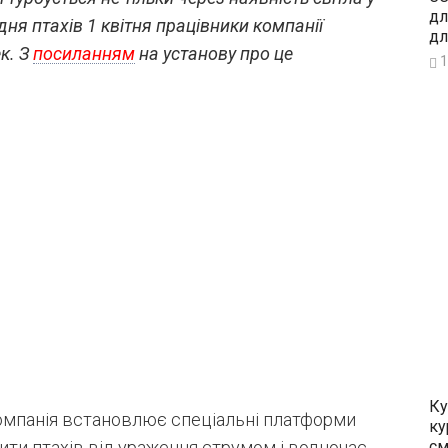
дл
ня птахів 1 квітня працівники компанії
дл
к. З
посиланням
на установу про це
1
Ку
компанія встановлює спеціальні платформи
ку
ити птахів від ураження струмом і водночас
см