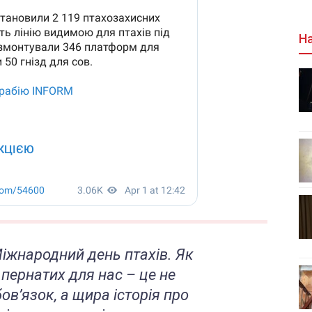
На
 Міжнародний день птахів. Як
 пернатих для нас – це не
ов’язок, а щира історія про