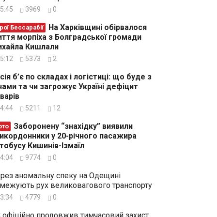
5:45
3969
0
На Харківщині обірвалося
рої Бессарабії
ття морпіха з Болградської громади
хайла Кишлали
5:12
5373
2
сія б’є по складах і логістиці: що буде з
нами та чи загрожує Україні дефіцит
варів
4:44
5211
12
Заборонену “знахідку” виявили
ото
икордонники у 20-річного пасажира
тобусу Кишинів-Ізмаїл
4:04
9774
0
рез аномальну спеку на Одещині
межують рух великовагового транспорту
3:34
4779
0
 офіційно продовжив тимчасовий захист