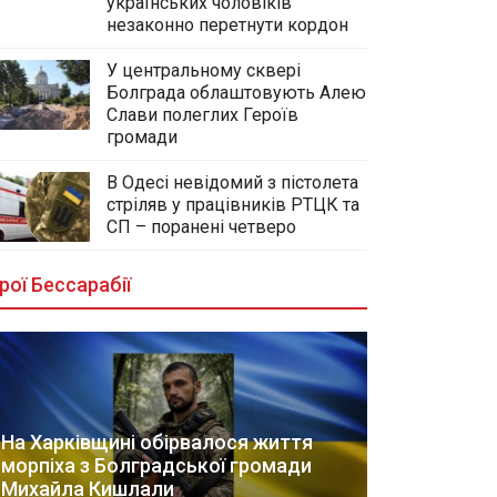
українських чоловіків
незаконно перетнути кордон
У центральному сквері
Болграда облаштовують Алею
Слави полеглих Героїв
громади
В Одесі невідомий з пістолета
стріляв у працівників РТЦК та
СП – поранені четверо
рої Бессарабії
На Харківщині обірвалося життя
морпіха з Болградської громади
Михайла Кишлали