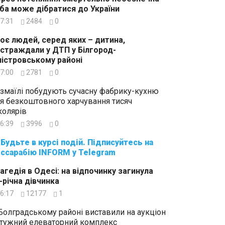
ба може дібратися до України
7:31
2484
0
оє людей, серед яких – дитина,
страждали у ДТП у Білгород-
істровському районі
7:00
2781
0
Ізмаїлі побудують сучасну фабрику-кухню
я безкоштовного харчування тисяч
олярів
6:39
3996
0
суйтесь на
ссарабію INFORM у Telegram
агедія в Одесі: на відпочинку загинула
-річна дівчинка
6:17
12177
1
Болградському районі виставили на аукціон
тужний елеваторний комплекс