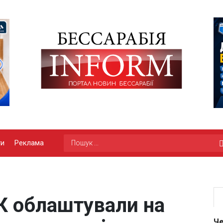
ги
Реклама
К облаштували на
Че