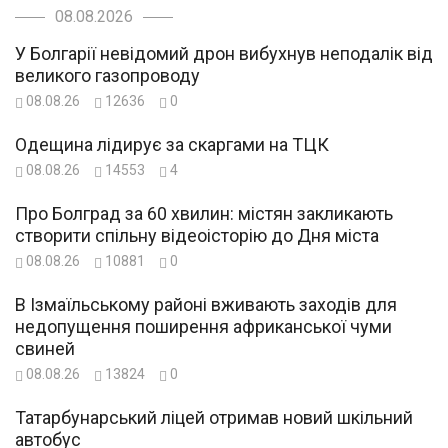
08.08.2026
У Болгарії невідомий дрон вибухнув неподалік від
великого газопроводу
08.08.26
12636
0
Одещина лідирує за скаргами на ТЦК
08.08.26
14553
4
Про Болград за 60 хвилин: містян закликають
створити спільну відеоісторію до Дня міста
08.08.26
10881
0
В Ізмаїльському районі вживають заходів для
недопущення поширення африканської чуми
свиней
08.08.26
13824
0
Татарбунарський ліцей отримав новий шкільний
автобус