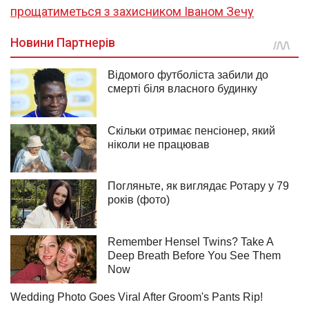
прощатиметься з захисником Іваном Зечу