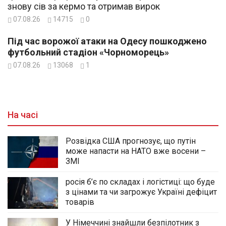
знову сів за кермо та отримав вирок
07.08.26
14715
0
Під час ворожої атаки на Одесу пошкоджено
футбольний стадіон «Чорноморець»
07.08.26
13068
1
На часі
Розвідка США прогнозує, що путін
може напасти на НАТО вже восени –
ЗМІ
росія б’є по складах і логістиці: що буде
з цінами та чи загрожує Україні дефіцит
товарів
У Німеччині знайшли безпілотник з