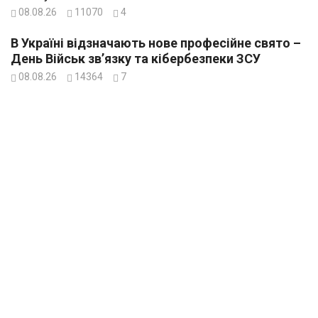
08.08.26
11070
4
В Україні відзначають нове професійне свято –
День Військ зв’язку та кібербезпеки ЗСУ
08.08.26
14364
7