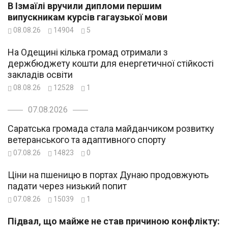
В Ізмаїлі вручили дипломи першим
випускникам курсів гагаузької мови
08.08.26
14904
5
На Одещині кілька громад отримали з
держбюджету кошти для енергетичної стійкості
закладів освіти
08.08.26
12528
1
07.08.2026
Саратська громада стала майданчиком розвитку
ветеранського та адаптивного спорту
07.08.26
14823
0
Ціни на пшеницю в портах Дунаю продовжують
падати через низький попит
07.08.26
15039
1
Підвал, що майже не став причиною конфлікту: