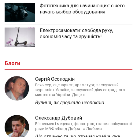
Фототехника для начинающих: с чего
начать выбор оборудования
Електросамокати: свобода руху,
економія часу та зручність!
Блоги
Сергій Осолодкін
Режисер, сценарист, драматург; заслужений
журналіст України, заслужений діяч естрадного
мистецтва України. Доцент.
Вулиця, як дзеркало неспокою
Олександр Дубовий
Бізнесмен і меценат, філантроп, голова опікунської
ради МБФ «Фонд Добра та Любові»
Що отримує та що втрачає країна, яка