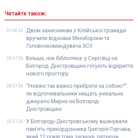
Читайте також:
Двом захисникам з Кілійської громади
07.08.26
вручили відзнаки Міноборони та
Головнокомандувача ЗСУ
Більше, ніж бібліотека: у Сергіївці на
29.07.26
Білгород-Дністровщині готують відкриття
нового простору
“Невже так важко прибрати за собою?”:
28.07.26
як відпочивальники нищать унікальне
джерело Мирне на Білгород-
Дністровщині
У Білгороді-Дністровському вшанували
25.07.26
пам’ять прикордонника Григорія Горчака,
який 12 років тому загинув, рятуючи