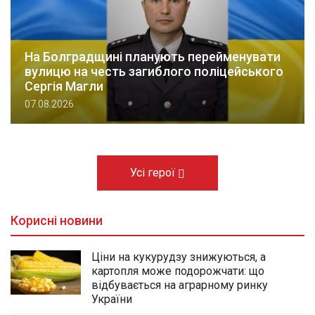
На Болградщині планують перейменувати
вулицю на честь загиблого поліцейського
Сергія Магли
07.08.2026
Усі герої
Корисні новини
Ціни на кукурудзу знижуються, а
картопля може подорожчати: що
відбувається на аграрному ринку
України