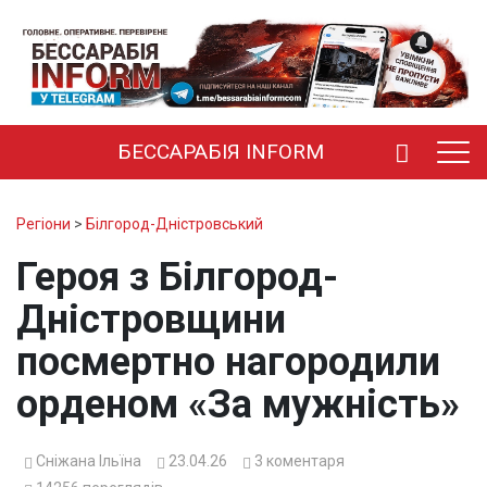
БЕССАРАБІЯ INFORM
Регіони
>
Білгород-Дністровський
Героя з Білгород-
Дністровщини
посмертно нагородили
орденом «За мужність»
Сніжана Ільїна
23.04.26
3
коментаря