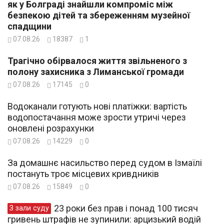
як у Болграді знайшли компроміс між
безпекою дітей та збереженням музейної
спадщини
07.08.26
18387
1
Трагічно обірвалося життя звільненого з
полону захисника з Лиманської громади
07.08.26
17145
0
Водоканали готують нові платіжки: вартість
водопостачання може зрости утричі через
оновлені розрахунки
07.08.26
14229
0
За домашнє насильство перед судом в Ізмаїлі
постануть троє місцевих кривдників
07.08.26
15849
0
23 роки без прав і понад 100 тисяч
З зали суду
гривень штрафів не зупинили: арцизький водій