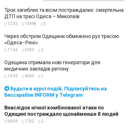
Троє загиблих та вісім постраждалих: смертельна
ДТП на трасі Одеса – Миколаїв
12:02
15498
0
Через обстріли Одещини обмежено рух трасою
«Одеса–Рені»
11:04
6399
2
Одещина отримала нові генератори для
медичних закладів регіону
10:03
4509
1
Будьте в курсі подій. Підписуйтесь на
Бессарабію INFORM у Telegram
Внаслідок нічної комбінованої атаки по
Одещині постраждало щонайменше 8 людей
09:04
7722
2