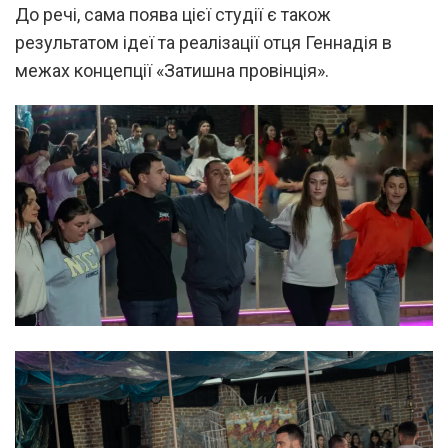
До речі, сама поява цієї студії є також
результатом ідеї та реалізації отця Геннадія в
межах концепції «Затишна провінція».