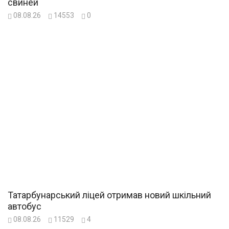
свиней
08.08.26
14553
0
Татарбунарський ліцей отримав новий шкільний
автобус
08.08.26
11529
4