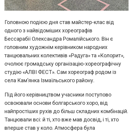
Головною подією дня став майстер-клас від
одного з найвідоміших хореографів
Бессарабії Олександра Ромалійського. Він є
головним художнім керівником народних
танцювальних колективів «Радуга» та «Колорит»,
очолює громадську організацію-хореографічну
студію «АЛВІ ФЕСТ». Сам хореограф родом із
села Кам’янка Ізмаїльського району.
Під його керівництвом учасники поступово
освоювали основи болгарського хоро, від
найпростіших рухів до більш складних комбінацій.
Танцювали всі: й ті, хто вже мав досвід, і ті, хто
вперше став у коло. Атмосфера була