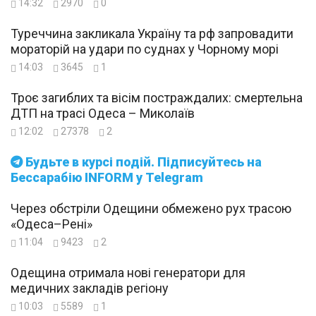
14:32
2970
0
Туреччина закликала Україну та рф запровадити
мораторій на удари по суднах у Чорному морі
14:03
3645
1
Троє загиблих та вісім постраждалих: смертельна
ДТП на трасі Одеса – Миколаїв
12:02
27378
2
Будьте в курсі подій. Підписуйтесь на
Бессарабію INFORM у Telegram
Через обстріли Одещини обмежено рух трасою
«Одеса–Рені»
11:04
9423
2
Одещина отримала нові генератори для
медичних закладів регіону
10:03
5589
1