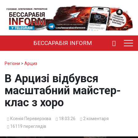
БЕССАРАБІЯ INFORM
Регіони
>
Арциз
В Арцизі відбувся
масштабний майстер-
клас з хоро
Ксенія Переверзєва
18.03.26
2
коментаря
16119
переглядів