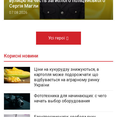
вулицю на честь загиблого поліцейського
Сергія Магли
07.08.2026
Усі герої
Корисні новини
Ціни на кукурудзу знижуються, а
картопля може подорожчати: що
відбувається на аграрному ринку
України
Фототехника для начинающих: с чего
начать выбор оборудования
Електросамокати: свобода руху,