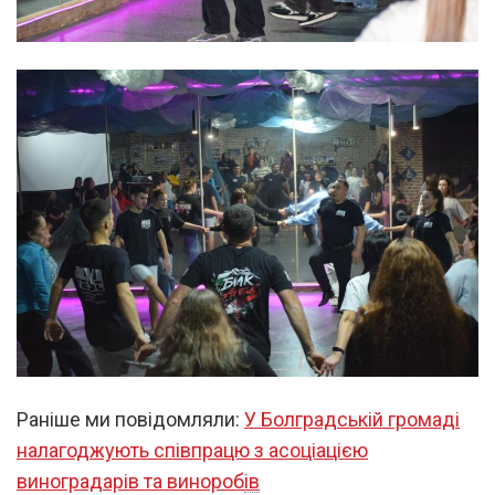
Раніше ми повідомляли:
У Болградській громаді
налагоджують співпрацю з асоціацією
виноградарів та виноробів