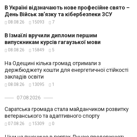
В Україні відзначають нове професійне свято –
День Військ зв’язку та кібербезпеки ЗСУ
08.08.26
15093
7
В Ізмаїлі вручили дипломи першим
випускникам курсів гагаузької мови
08.08.26
15849
5
На Одещині кілька громад отримали з
держбюджету кошти для енергетичної стійкості
закладів освіти
08.08.26
13095
1
07.08.2026
Саратська громада стала майданчиком розвитку
ветеранського та адаптивного спорту
07.08.26
15309
0
Ціни на пшеницю в портах Дунаю продовжують