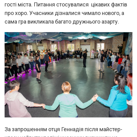
гості міста. Питання стосувалися цікавих фактів
про хоро. Учасники дізналися чимало нового, а
сама гра викликала багато дружнього азарту.
За запрошенням отця Геннадія після майстер-