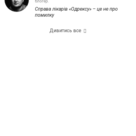
блогер.
Справа лікарів «Одрексу» – це не про
помилку
Дивитись все