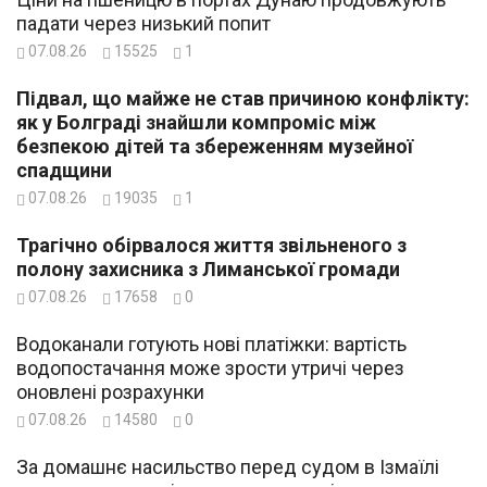
падати через низький попит
07.08.26
15525
1
Підвал, що майже не став причиною конфлікту:
як у Болграді знайшли компроміс між
безпекою дітей та збереженням музейної
спадщини
07.08.26
19035
1
Трагічно обірвалося життя звільненого з
полону захисника з Лиманської громади
07.08.26
17658
0
Водоканали готують нові платіжки: вартість
водопостачання може зрости утричі через
оновлені розрахунки
07.08.26
14580
0
За домашнє насильство перед судом в Ізмаїлі