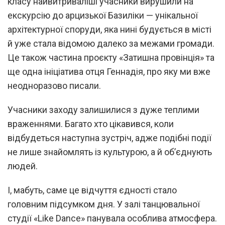
класу найвитриваліші учасники вирушили на
екскурсію до арцизької Базиліки — унікальної
архітектурної споруди, яка нині будується в місті
й уже стала відомою далеко за межами громади.
Це також частина проєкту «Затишна провінція» та
ще одна ініціатива отця Геннадія, про яку ми вже
неодноразово писали.
Учасники заходу залишилися з дуже теплими
враженнями. Багато хто цікавився, коли
відбудеться наступна зустріч, адже подібні події
не лише знайомлять із культурою, а й об’єднують
людей.
І, мабуть, саме це відчуття єдності стало
головним підсумком дня. У залі танцювальної
студії «Like Dance» панувала особлива атмосфера.