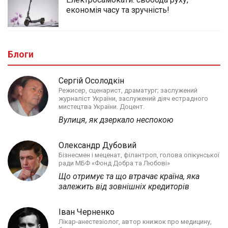
економія часу та зручність!
Блоги
Сергій Осолодкін
Режисер, сценарист, драматург; заслужений
журналіст України, заслужений діяч естрадного
мистецтва України. Доцент.
Вулиця, як дзеркало неспокою
Олександр Дубовий
Бізнесмен і меценат, філантроп, голова опікунської
ради МБФ «Фонд Добра та Любові»
Що отримує та що втрачає країна, яка
залежить від зовнішніх кредиторів
Іван Черненко
Лікар-анестезіолог, автор книжок про медицину,