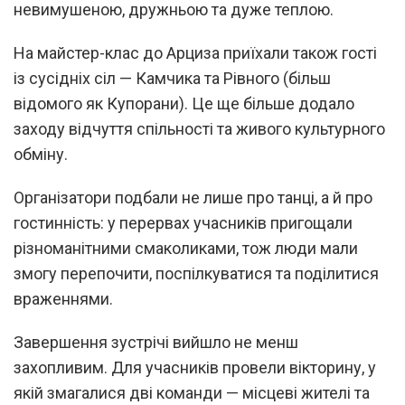
невимушеною, дружньою та дуже теплою.
На майстер-клас до Арциза приїхали також гості
із сусідніх сіл — Камчика та Рівного (більш
відомого як Купорани). Це ще більше додало
заходу відчуття спільності та живого культурного
обміну.
Організатори подбали не лише про танці, а й про
гостинність: у перервах учасників пригощали
різноманітними смаколиками, тож люди мали
змогу перепочити, поспілкуватися та поділитися
враженнями.
Завершення зустрічі вийшло не менш
захопливим. Для учасників провели вікторину, у
якій змагалися дві команди — місцеві жителі та