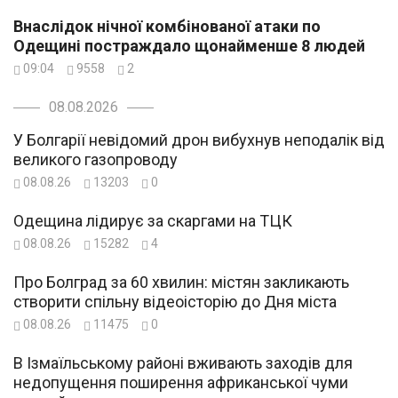
Внаслідок нічної комбінованої атаки по
Одещині постраждало щонайменше 8 людей
09:04
9558
2
08.08.2026
У Болгарії невідомий дрон вибухнув неподалік від
великого газопроводу
08.08.26
13203
0
Одещина лідирує за скаргами на ТЦК
08.08.26
15282
4
Про Болград за 60 хвилин: містян закликають
створити спільну відеоісторію до Дня міста
08.08.26
11475
0
В Ізмаїльському районі вживають заходів для
недопущення поширення африканської чуми