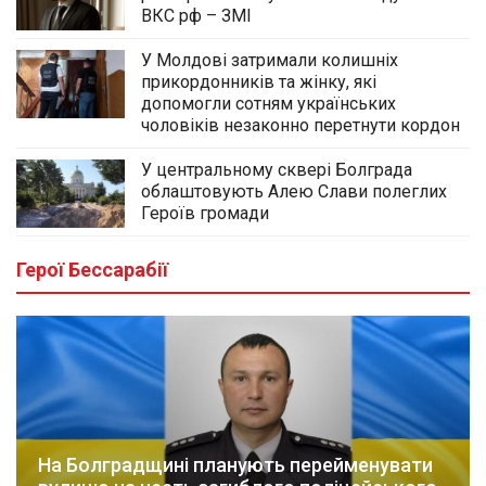
ВКС рф – ЗМІ
У Молдові затримали колишніх
прикордонників та жінку, які
допомогли сотням українських
чоловіків незаконно перетнути кордон
У центральному сквері Болграда
облаштовують Алею Слави полеглих
Героїв громади
Герої Бессарабії
На Болградщині планують перейменувати