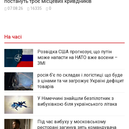
постануть троє місцевих кривдників
07.08.26
16335
0
На часі
Розвідка США прогнозує, що путін
може напасти на НАТО вже восени –
ЗМІ
росія б’є по складах і логістиці: що буде
з цінами та чи загрожує Україні дефіцит
товарів
У Німеччині знайшли безпілотник з
вибухівкою біля українського літака
Під час вибуху у московському
ресторані загинув зять командувача