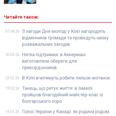
Читайте також:
З нагоди Дня молоді у Кілії нагородять
07.08.26
відмінників громади та проведуть низку
розважальних заходів
Нитка підтримки: в Аккермані
30.04.26
виготовляли обереги для
прикордонників
В Кілії вчитимуть робити ляльок-мотанок
25.02.26
Танець, що рятує життя: в Ізмаїлі
19.02.26
пройшов благодійний майстер-клас із
болгарського хоро
Голос України у Канаді: як родина родом
16.01.26