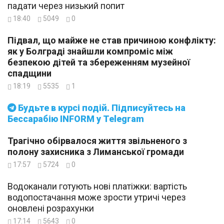
падати через низький попит
18:40
5049
0
Підвал, що майже не став причиною конфлікту:
як у Болграді знайшли компроміс між
безпекою дітей та збереженням музейної
спадщини
18:19
5535
1
Будьте в курсі подій. Підписуйтесь на
Бессарабію INFORM у Telegram
Трагічно обірвалося життя звільненого з
полону захисника з Лиманської громади
17:57
5724
0
Водоканали готують нові платіжки: вартість
водопостачання може зрости утричі через
оновлені розрахунки
17:14
5643
0