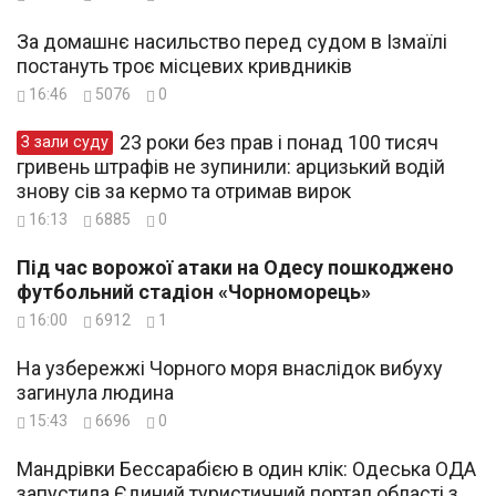
За домашнє насильство перед судом в Ізмаїлі
постануть троє місцевих кривдників
16:46
5076
0
23 роки без прав і понад 100 тисяч
З зали суду
гривень штрафів не зупинили: арцизький водій
знову сів за кермо та отримав вирок
16:13
6885
0
Під час ворожої атаки на Одесу пошкоджено
футбольний стадіон «Чорноморець»
16:00
6912
1
На узбережжі Чорного моря внаслідок вибуху
загинула людина
15:43
6696
0
Мандрівки Бессарабією в один клік: Одеська ОДА
запустила Єдиний туристичний портал області з