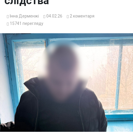
слідства
Інна Дерменжі
04.02.26
2
коментаря
15741
перегляду