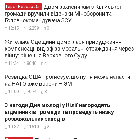
Двом захисникам з Кілійської
Герої Бессарабії
громади вручили відзнаки Міноборони та
Головнокомандувача ЗСУ
12:15
12258
0
Жителька Одещини домоглася присудження
компенсації від рф за моральні страждання через
війну: рішення Верховного Суду
11:34
8046
4
Розвідка США прогнозує, що путін може напасти
на НАТО вже восени – ЗМІ
11:00
7074
8
З нагоди Дня молоді у Кілії нагородять
відмінників громади та проведуть низку
розважальних заходів
10:37
11610
2