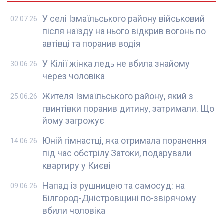
У селі Ізмаїльського району військовий
02.07.26
після наїзду на нього відкрив вогонь по
автівці та поранив водія
У Кілії жінка ледь не вбила знайому
30.06.26
через чоловіка
Жителя Ізмаїльського району, який з
25.06.26
гвинтівки поранив дитину, затримали. Що
йому загрожує
Юній гімнастці, яка отримала поранення
14.06.26
під час обстрілу Затоки, подарували
квартиру у Києві
Напад із рушницею та самосуд: на
09.06.26
Білгород-Дністровщині по-звірячому
вбили чоловіка