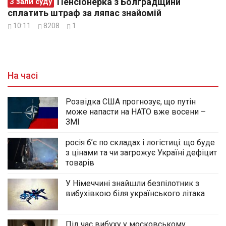
Пенсіонерка з Болградщини
З зали суду
сплатить штраф за ляпас знайомій
10:11
8208
1
На часі
Розвідка США прогнозує, що путін
може напасти на НАТО вже восени –
ЗМІ
росія б’є по складах і логістиці: що буде
з цінами та чи загрожує Україні дефіцит
товарів
У Німеччині знайшли безпілотник з
вибухівкою біля українського літака
Під час вибуху у московському