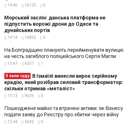
14:46
10125
0
Морський заслін: данська платформа не
підпустить ворожі дрони до Одеси та
дунайських портів
14:14
14850
0
На Болградщині планують перейменувати вулицю
на честь загиблого поліцейського Сергія Магли
13:47
6507
1
В Ізмаїлі винесли вирок серійному
З зали суду
крадію, який розібрав силовий трансформатор:
скільки отримав «металіст»
13:13
9639
0
Пошкоджене майно та втрачені активи: як бізнесу
подати заяву до Реєстру про збитки через війну
12:44
5643
0