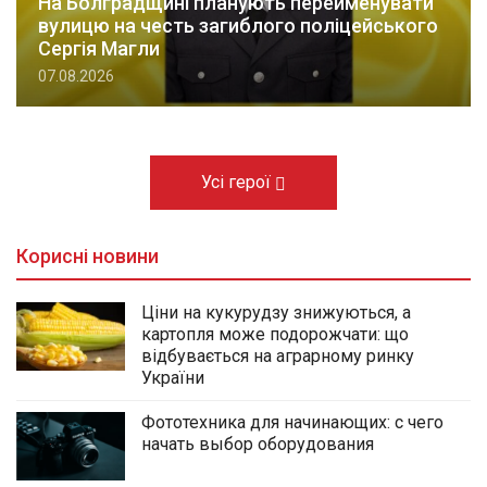
На Болградщині планують перейменувати
вулицю на честь загиблого поліцейського
Сергія Магли
07.08.2026
Усі герої
Корисні новини
Ціни на кукурудзу знижуються, а
картопля може подорожчати: що
відбувається на аграрному ринку
України
Фототехника для начинающих: с чего
начать выбор оборудования