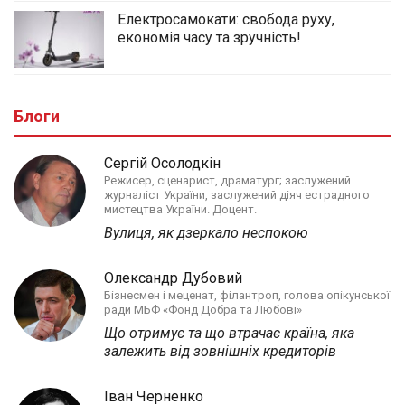
Електросамокати: свобода руху,
економія часу та зручність!
Блоги
Сергій Осолодкін
Режисер, сценарист, драматург; заслужений
журналіст України, заслужений діяч естрадного
мистецтва України. Доцент.
Вулиця, як дзеркало неспокою
Олександр Дубовий
Бізнесмен і меценат, філантроп, голова опікунської
ради МБФ «Фонд Добра та Любові»
Що отримує та що втрачає країна, яка
залежить від зовнішніх кредиторів
Іван Черненко