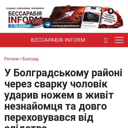
БЕССАРАБІЯ INFORM
Регіони
>
Болград
У Болградському районі
через сварку чоловік
ударив ножем в живіт
незнайомця та довго
переховувався від