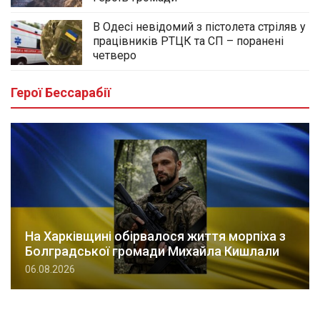
В Одесі невідомий з пістолета стріляв у
працівників РТЦК та СП – поранені
четверо
Герої Бессарабії
На Харківщині обірвалося життя морпіха з
Болградської громади Михайла Кишлали
06.08.2026