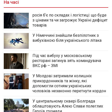
На часі
росія б’є по складах і логістиці: що буде
з цінами та чи загрожує Україні дефіцит
товарів
У Німеччині знайшли безпілотник з
вибухівкою біля українського літака
Під час вибуху у московському
ресторані загинув зять командувача
ВКС рф – ЗМІ
У Молдові затримали колишніх
прикордонників та жінку, які
допомогли сотням українських
чоловіків незаконно перетнути кордон
У центральному сквері Болграда
облаштовують Алею Слави полеглих
Героїв громади