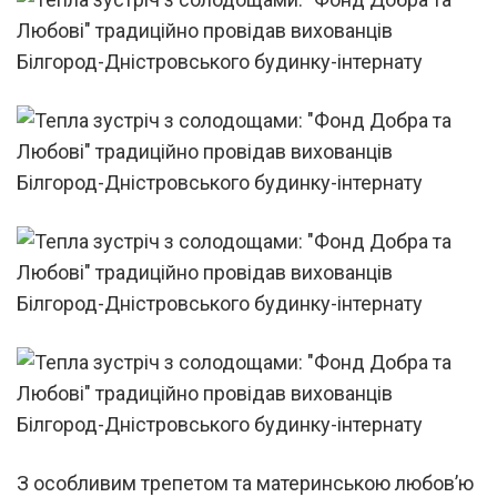
З особливим трепетом та материнською любов’ю