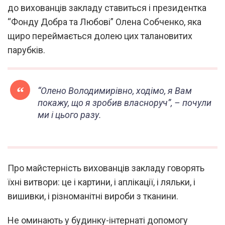
до вихованців закладу ставиться і президентка
“Фонду Добра та Любові” Олена Собченко, яка
щиро переймається долею цих талановитих
парубків.
“Олено Володимирівно, ходімо, я Вам
покажу, що я зробив власноруч”,
– почули
ми і цього разу.
Про майстерність вихованців закладу говорять
їхні витвори: це і картини, і аплікації, і ляльки, і
вишивки, і різноманітні вироби з тканини.
Не оминають у будинку-інтернаті допомогу