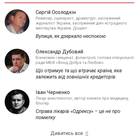
Сергій Осолодкін
Режисер, сценарист, драматург; заслужений
журналіст України, заслужений діяч естрадного
мистецтва України. Доцент.
Вулиця, як дзеркало неспокою
Олександр Дубовий
Бізнесмен і меценат, філантроп, голова опікунської
ради МБФ «Фонд Добра та Любові»
Що отримує та що втрачає країна, яка
залежить від зовнішніх кредиторів
Іван Черненко
Лікар-анестезіолог, автор книжок про медицину,
блогер.
Справа лікарів «Одрексу» – це не про
помилку
Дивитись все