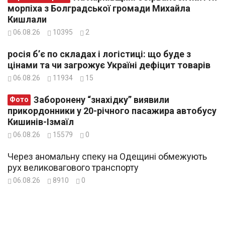
морпіха з Болградської громади Михайла
Кишлали
06.08.26
10395
2
росія б’є по складах і логістиці: що буде з
цінами та чи загрожує Україні дефіцит товарів
06.08.26
11934
15
Заборонену “знахідку” виявили
Фото
прикордонники у 20-річного пасажира автобусу
Кишинів-Ізмаїл
06.08.26
15579
0
Через аномальну спеку на Одещині обмежують
рух великовагового транспорту
06.08.26
8910
0