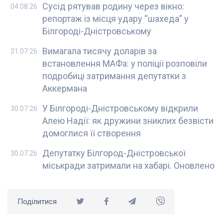
Сусід рятував родину через вікно:
04.08.26
репортаж із місця удару “шахеда” у
Білгороді-Дністровському
Вимагала тисячу доларів за
31.07.26
встановлення МАФа: у поліції розповіли
подробиці затримання депутатки з
Аккермана
У Білгороді-Дністровському відкрили
30.07.26
Алею Надії: як дружини зниклих безвісти
домоглися її створення
Депутатку Білгород-Дністровської
30.07.26
міськради затримали на хабарі. Оновлено
Поділитися