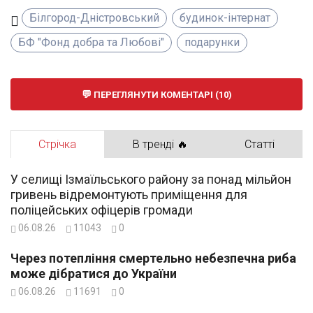
Білгород-Дністровський
будинок-інтернат
БФ "Фонд добра та Любові"
подарунки
ПЕРЕГЛЯНУТИ КОМЕНТАРІ (10)
Стрічка
В тренді 🔥
Статті
У селищі Ізмаїльського району за понад мільйон
гривень відремонтують приміщення для
поліцейських офіцерів громади
06.08.26
11043
0
Через потепління смертельно небезпечна риба
може дібратися до України
06.08.26
11691
0