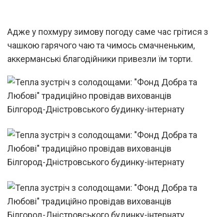
Адже у похмуру зимову погоду саме час грітися з
чашкою гарячого чаю та чимось смачненьким,
аккерманські благодійники привезли їм торти.