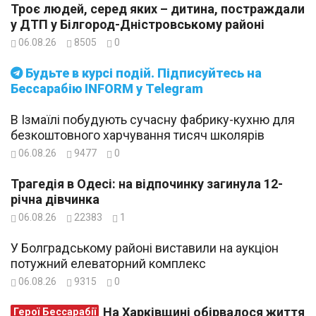
Троє людей, серед яких – дитина, постраждали
у ДТП у Білгород-Дністровському районі
06.08.26
8505
0
Будьте в курсі подій. Підписуйтесь на
Бессарабію INFORM у Telegram
В Ізмаїлі побудують сучасну фабрику-кухню для
безкоштовного харчування тисяч школярів
06.08.26
9477
0
Трагедія в Одесі: на відпочинку загинула 12-
річна дівчинка
06.08.26
22383
1
У Болградському районі виставили на аукціон
потужний елеваторний комплекс
06.08.26
9315
0
На Харківщині обірвалося життя
Герої Бессарабії