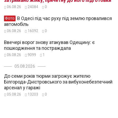
затримано жінку, причетну до його підготовки
06.08.26
24084
0
В Одесі під час руху під землю провалився
Фото
автомобіль
06.08.26
16092
0
Ввечері ворог знову атакував Одещину: є
пошкодження та постраждала
06.08.26
9099
1
05.08.2026
До семи років тюрми загрожує жителю
Білгорода-Дністровського за вибухонебезпечний
арсенал у гаражі
05.08.26
13203
0