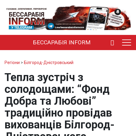
БЕССАРАБІЯ INFORM
Регіони
>
Білгород-Дністровський
Тепла зустріч з
солодощами: “Фонд
Добра та Любові”
традиційно провідав
вихованців Білгород-