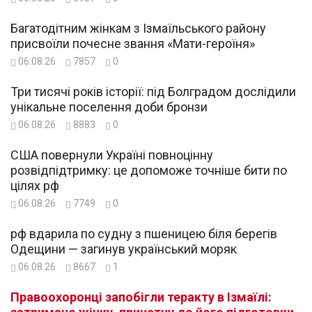
Багатодітним жінкам з Ізмаїльського району
присвоїли почесне звання «Мати-героїня»
06.08.26
7857
0
Три тисячі років історії: під Болградом дослідили
унікальне поселення доби бронзи
06.08.26
8883
0
США повернули Україні повноцінну
розвідпідтримку: це допоможе точніше бити по
цілях рф
06.08.26
7749
0
рф вдарила по судну з пшеницею біля берегів
Одещини — загинув український моряк
06.08.26
8667
1
Правоохоронці запобігли теракту в Ізмаїлі: