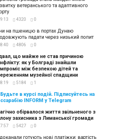
звитку ветеранського та адаптивного
орту
9:13
4320
0
ни на пшеницю в портах Дунаю
одовжують падати через низький попит
8:40
4806
0
двал, що майже не став причиною
нфлікту: як у Болграді знайшли
мпроміс між безпекою дітей та
ереженням музейної спадщини
8:19
5184
1
суйтесь на
ссарабію INFORM у Telegram
агічно обірвалося життя звільненого з
лону захисника з Лиманської громади
7:57
5427
0
доканали готують нові платіжки: вартість