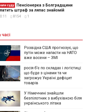
Пенсіонерка з Болградщини
зали суду
латить штраф за ляпас знайомій
0:11
8154
1
 часі
Розвідка США прогнозує, що
путін може напасти на НАТО
вже восени – ЗМІ
росія б’є по складах і логістиці:
що буде з цінами та чи
загрожує Україні дефіцит
товарів
У Німеччині знайшли
безпілотник з вибухівкою біля
українського літака