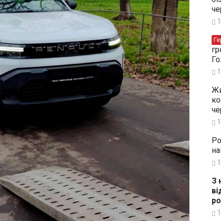
че
1
Ге
гр
Го
1
Жи
ко
че
1
Ро
на
1
З 
ві
ро
1