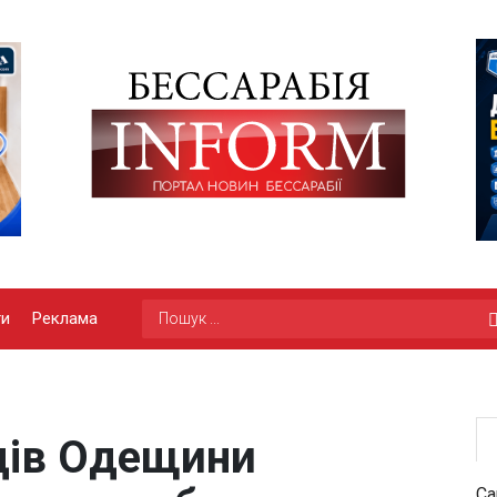
ги
Реклама
дів Одещини
Са