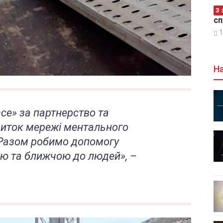
З 
сп
1
На
nce» за партнерство та
виток мережі ментального
 Разом робимо допомогу
ою та ближчою до людей», –