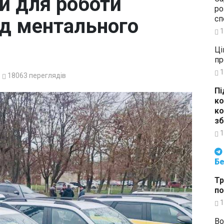
и для роботи
ро
сп
ад ментального
1
Ці
пр
1
18063
переглядів
Пі
ко
ко
зб
1
Будьте в курсі подій. Підпи
Бе
Тр
по
1
Во