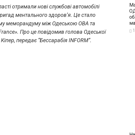
Ма
асті отримали нові службові автомобілі
ОД
бригад ментального здоров’я. Це стало
об
ма
му меморандуму між Одеською ОВА та
1
France». Про це повідомив голова Одеської
г Кіпер, передає “Бессарабія INFORM”.
На