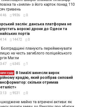
ловіка та «зняли» з його карток понад 110
сяч гривень
4:46
9936
0
рський заслін: данська платформа не
дпустить ворожі дрони до Одеси та
найських портів
4:14
14472
0
 Болградщині планують перейменувати
лицю на честь загиблого поліцейського
ргія Магли
3:47
6345
1
В Ізмаїлі винесли вирок
зали суду
рійному крадію, який розібрав силовий
ансформатор: скільки отримав
еталіст»
3:13
9531
0
шкоджене майно та втрачені активи: як
знесу подати заяву до Реєстру про збитки