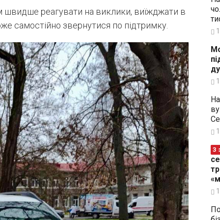
чо
 швидше реагувати на виклики, виїжджати в
ти
оже самостійно звернутися по підтримку.
1
Мо
пі
ду
1
На
ву
Се
1
З 
се
тр
«м
1
По
бі