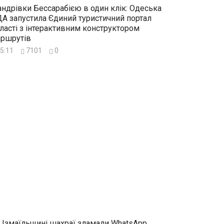
ндрівки Бессарабією в один клік: Одеська
А запустила Єдиний туристичний портал
ласті з інтерактивним конструктором
ршрутів
5:11
7101
0
 Ізмаїльщині шахраї зламали WhatsApp