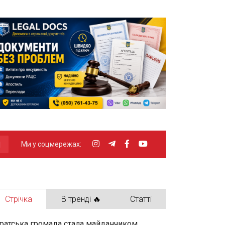
Ми у соцмережах:
Стрічка
В тренді 🔥
Статті
ратська громада стала майданчиком