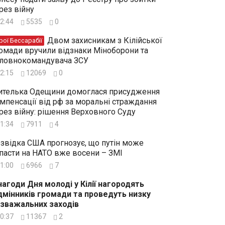
рез війну
2:44
5535
0
Двом захисникам з Кілійської
рої Бессарабії
омади вручили відзнаки Міноборони та
ловнокомандувача ЗСУ
2:15
12069
0
телька Одещини домоглася присудження
мпенсації від рф за моральні страждання
рез війну: рішення Верховного Суду
1:34
7911
4
звідка США прогнозує, що путін може
пасти на НАТО вже восени – ЗМІ
1:00
6966
7
нагоди Дня молоді у Кілії нагородять
дмінників громади та проведуть низку
зважальних заходів
0:37
11367
2