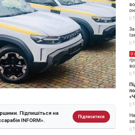
во
он
1
За
Із
1
З 
гр
во
1
Пі
по
«
1
ершими. Підпишіться на
На
Підписатися
ссарабія INFORM».
за
1