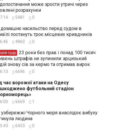
допостачання може зрости утричі через
овлені розрахунки
7:14
5481
0
 домашнє насильство перед судом в
маїлі постануть троє місцевих кривдників
6:46
4860
0
23 роки без прав і понад 100 тисяч
зали суду
ивень штрафів не зупинили: арцизький
дій знову сів за кермо та отримав вирок
6:13
6696
0
д час ворожої атаки на Одесу
шкоджено футбольний стадіон
Чорноморець»
6:00
6669
1
 узбережжі Чорного моря внаслідок вибуху
гинула людина
5:43
6453
0