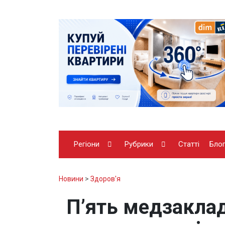
Регіони
Рубрики
Статті
Бло
Новини
>
Здоров'я
П’ять медзакла