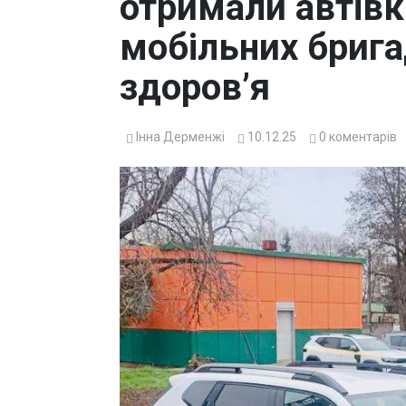
отримали автівк
мобільних бриг
здоров’я
Інна Дерменжі
10.12.25
0
коментарів