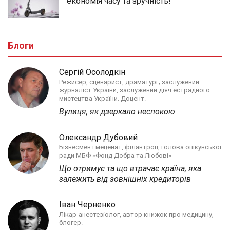
економія часу та зручність!
Блоги
Сергій Осолодкін
Режисер, сценарист, драматург; заслужений
журналіст України, заслужений діяч естрадного
мистецтва України. Доцент.
Вулиця, як дзеркало неспокою
Олександр Дубовий
Бізнесмен і меценат, філантроп, голова опікунської
ради МБФ «Фонд Добра та Любові»
Що отримує та що втрачає країна, яка
залежить від зовнішніх кредиторів
Іван Черненко
Лікар-анестезіолог, автор книжок про медицину,
блогер.