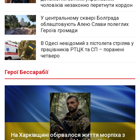
чоловіків незаконно перетнути кордон
У центральному сквері Болграда
облаштовують Алею Слави полеглих
Героїв громади
В Одесі невідомий з пістолета стріляв у
працівників РТЦК та СП – поранені
четверо
Герої Бессарабії
На Харківщині обірвалося життя морпіха з