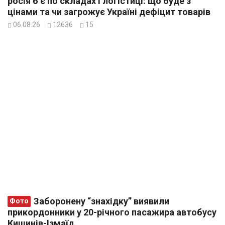
росія б’є по складах і логістиці: що буде з
цінами та чи загрожує Україні дефіцит товарів
06.08.26
12636
15
Заборонену “знахідку” виявили
Фото
прикордонники у 20-річного пасажира автобусу
Кишинів-Ізмаїл