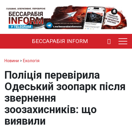
БЕССАРАБІЯ INFORM
Новини
>
Екологія
Поліція перевірила
Одеський зоопарк після
звернення
зоозахисників: що
виявили