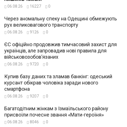
06.08.26
16227
0
Через аномальну спеку на Одещині обмежують
рух великовагового транспорту
06.08.26
9126
0
ЄС офіційно продовжив тимчасовий захист для
українців, але запровадив нові правила для
військовозобов’язаних
06.08.26
9720
0
Купив базу даних та зламав банкінг: одеський
курсант обікрав чоловіка заради нового
смартфона
06.08.26
9207
0
Багатодітним жінкам з Ізмаїльського району
присвоїли почесне звання «Мати-героїня»
06.08.26
8046
0