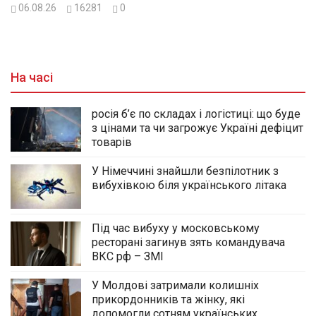
06.08.26
16281
0
На часі
росія б’є по складах і логістиці: що буде
з цінами та чи загрожує Україні дефіцит
товарів
У Німеччині знайшли безпілотник з
вибухівкою біля українського літака
Під час вибуху у московському
ресторані загинув зять командувача
ВКС рф – ЗМІ
У Молдові затримали колишніх
прикордонників та жінку, які
допомогли сотням українських