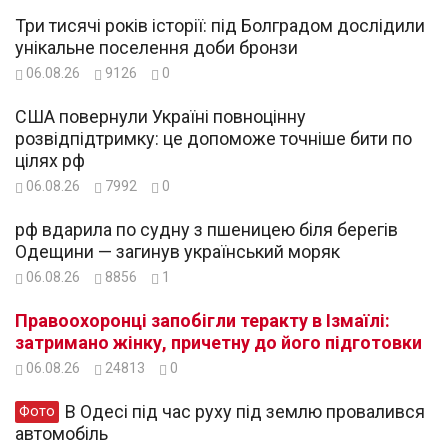
Три тисячі років історії: під Болградом дослідили
унікальне поселення доби бронзи
06.08.26
9126
0
США повернули Україні повноцінну
розвідпідтримку: це допоможе точніше бити по
цілях рф
06.08.26
7992
0
рф вдарила по судну з пшеницею біля берегів
Одещини — загинув український моряк
06.08.26
8856
1
Правоохоронці запобігли теракту в Ізмаїлі:
затримано жінку, причетну до його підготовки
06.08.26
24813
0
В Одесі під час руху під землю провалився
Фото
автомобіль