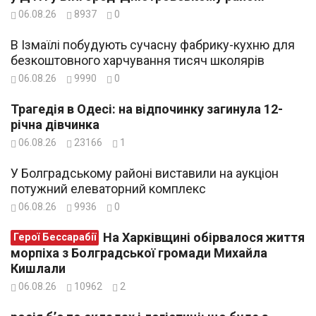
06.08.26
8937
0
В Ізмаїлі побудують сучасну фабрику-кухню для
безкоштовного харчування тисяч школярів
06.08.26
9990
0
Трагедія в Одесі: на відпочинку загинула 12-
річна дівчинка
06.08.26
23166
1
У Болградському районі виставили на аукціон
потужний елеваторний комплекс
06.08.26
9936
0
На Харківщині обірвалося життя
Герої Бессарабії
морпіха з Болградської громади Михайла
Кишлали
06.08.26
10962
2