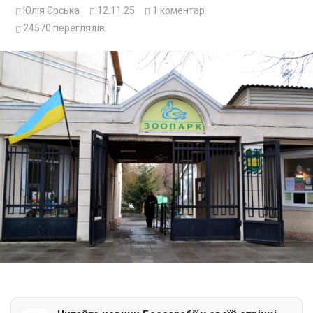
Юлія Єрська
12.11.25
1
коментар
24570
переглядів