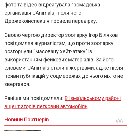
фото та відео відреагувала громадська
організація UAnimals, після чого
Держекоінспекція провела перевірку.
Своєю чергою директор зоопарку Ігор Біляков
повідомляв журналістам, що проти зоопарку
розгорнули “масовану хейт-атаку” із
використанням фейкових матеріалів. За його
словами, UAnimals стали її жертвами, адже після
появи публікацій у соцмережах до нього ніхто не
звертався.
Раніше ми повідомляли:
В Ізмаїльському районі
вщент згорів легковий автомобіль