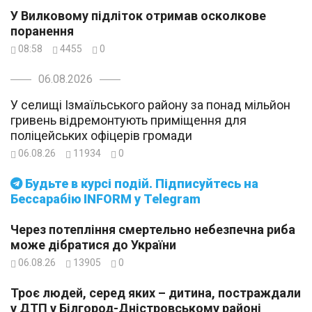
У Вилковому підліток отримав осколкове
поранення
08:58
4455
0
06.08.2026
У селищі Ізмаїльського району за понад мільйон
гривень відремонтують приміщення для
поліцейських офіцерів громади
06.08.26
11934
0
Будьте в курсі подій. Підписуйтесь на
Бессарабію INFORM у Telegram
Через потепління смертельно небезпечна риба
може дібратися до України
06.08.26
13905
0
Троє людей, серед яких – дитина, постраждали
у ДТП у Білгород-Дністровському районі