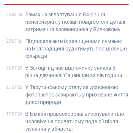
Замах на зґвалтування 84-річної
05.08.26
пенсіонерки: у поліції повідомили деталі
затримання зловмисника у Вилковому
Підписала акти із завищеними сумами:
27.07.26
на Болградщині судитимуть посадовицю
сільради
У Затоці під час відпочинку зникла 5-
26.07.26
річна дівчинка: її знайшли за пів години
У Тарутинському степу за допомогою
21.07.26
фотопасток зазирають у приховане життя
дикої природи
В Ізмаїлі правоохоронці викопували тіло
17.07.26
чоловіка на приватному подвір’ї після
зізнання у вбивстві