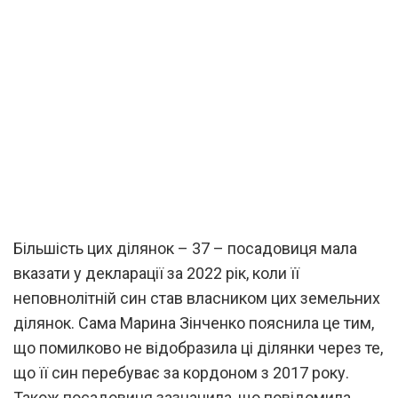
Більшість цих ділянок – 37 – посадовиця мала
вказати у декларації за 2022 рік, коли її
неповнолітній син став власником цих земельних
ділянок. Сама Марина Зінченко пояснила це тим,
що помилково не відобразила ці ділянки через те,
що її син перебуває за кордоном з 2017 року.
Також посадовиця зазначила, що повідомила