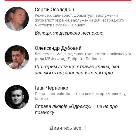
Сергій Осолодкін
Режисер, сценарист, драматург; заслужений
журналіст України, заслужений діяч естрадного
мистецтва України. Доцент.
Вулиця, як дзеркало неспокою
Олександр Дубовий
Бізнесмен і меценат, філантроп, голова опікунської
ради МБФ «Фонд Добра та Любові»
Що отримує та що втрачає країна, яка
залежить від зовнішніх кредиторів
Іван Черненко
Лікар-анестезіолог, автор книжок про медицину,
блогер.
Справа лікарів «Одрексу» – це не про
помилку
Дивитись все