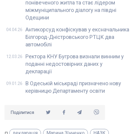
понівеченого житла та стає лідером
міжмуніципального діалогу на півдні
Одещини
Антикорсуд конфіскував у ексначальника
04.04.26
Білгород-Дністровського РТЦК два
автомобілі
Ректора КНУ Бугрова визнали винним у
12.03.26
поданні недостовірних даних у
декларації
В Одеській міськраді призначено нову
09.01.26
керівницю Департаменту освіти
Поділитися
декларація
Марина ЗІнченко
НАЗК