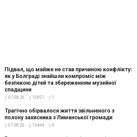
Підвал, що майже не став причиною конфлікту:
як у Болграді знайшли компроміс між
безпекою дітей та збереженням музейної
спадщини
07.08.26
16821
1
Трагічно обірвалося життя звільненого з
полону захисника з Лиманської громади
07.08.26
15444
0