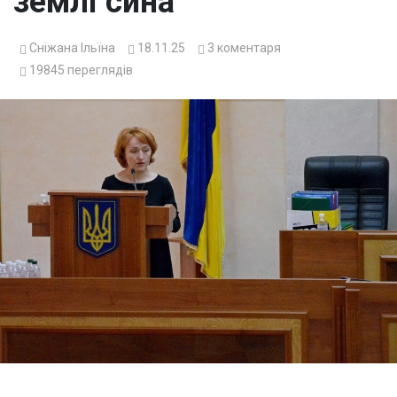
землі сина
Сніжана Ільїна
18.11.25
3
коментаря
19845
переглядів