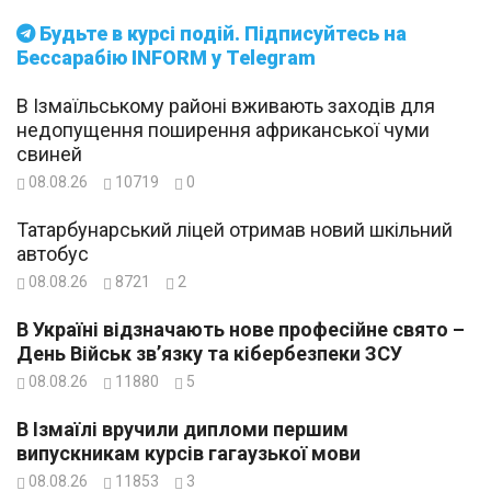
Будьте в курсі подій. Підписуйтесь на
Бессарабію INFORM у Telegram
В Ізмаїльському районі вживають заходів для
недопущення поширення африканської чуми
свиней
08.08.26
10719
0
Татарбунарський ліцей отримав новий шкільний
автобус
08.08.26
8721
2
В Україні відзначають нове професійне свято –
День Військ зв’язку та кібербезпеки ЗСУ
08.08.26
11880
5
В Ізмаїлі вручили дипломи першим
випускникам курсів гагаузької мови
08.08.26
11853
3