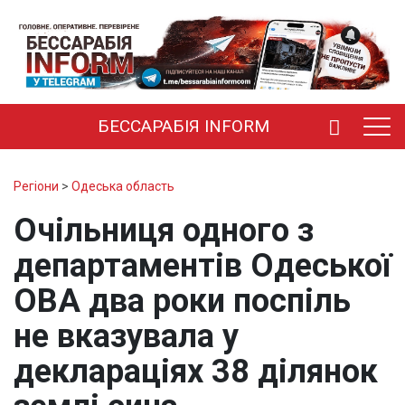
БЕССАРАБІЯ INFORM
Регіони
>
Одеська область
Очільниця одного з
департаментів Одеської
ОВА два роки поспіль
не вказувала у
деклараціях 38 ділянок