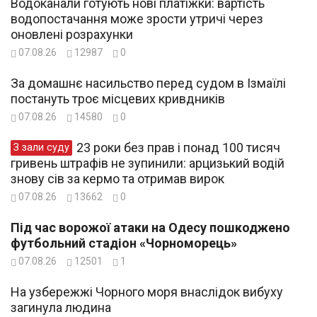
Водоканали готують нові платіжки: вартість
водопостачання може зрости утричі через
оновлені розрахунки
07.08.26
12987
0
За домашнє насильство перед судом в Ізмаїлі
постануть троє місцевих кривдників
07.08.26
14580
0
23 роки без прав і понад 100 тисяч
З зали суду
гривень штрафів не зупинили: арцизький водій
знову сів за кермо та отримав вирок
07.08.26
13662
0
Під час ворожої атаки на Одесу пошкоджено
футбольний стадіон «Чорноморець»
07.08.26
12501
1
На узбережжі Чорного моря внаслідок вибуху
загинула людина