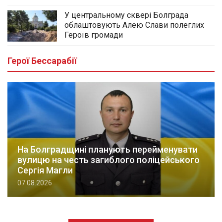
У центральному сквері Болграда
облаштовують Алею Слави полеглих
Героїв громади
Герої Бессарабії
На Болградщині планують перейменувати
вулицю на честь загиблого поліцейського
Сергія Магли
07.08.2026