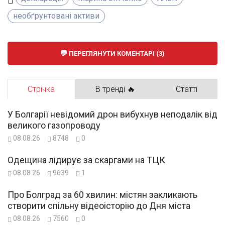
необґрунтовані активи
ПЕРЕГЛЯНУТИ КОМЕНТАРІ (3)
Стрічка
В тренді 🔥
Статті
У Болгарії невідомий дрон вибухнув неподалік від
великого газопроводу
08.08.26
8748
0
Одещина лідирує за скаргами на ТЦК
08.08.26
9639
1
Про Болград за 60 хвилин: містян закликають
створити спільну відеоісторію до Дня міста
08.08.26
7560
0