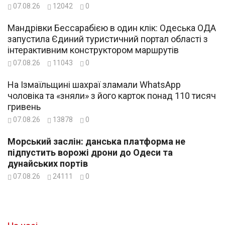
07.08.26
12042
0
Мандрівки Бессарабією в один клік: Одеська ОДА
запустила Єдиний туристичний портал області з
інтерактивним конструктором маршрутів
07.08.26
11043
0
На Ізмаїльщині шахраї зламали WhatsApp
чоловіка та «зняли» з його карток понад 110 тисяч
гривень
07.08.26
13878
0
Морський заслін: данська платформа не
підпустить ворожі дрони до Одеси та
дунайських портів
07.08.26
24111
0