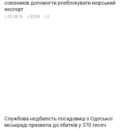
союзників допомогти розблокувати морський
експорт
05.08.26
8208
0
Службова недбалість посадовиці з Одеської
міськраді призвела до збитків у 370 тисяч