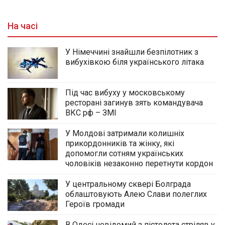
На часі
У Німеччині знайшли безпілотник з
вибухівкою біля українського літака
Під час вибуху у московському
ресторані загинув зять командувача
ВКС рф – ЗМІ
У Молдові затримали колишніх
прикордонників та жінку, які
допомогли сотням українських
чоловіків незаконно перетнути кордон
У центральному сквері Болграда
облаштовують Алею Слави полеглих
Героїв громади
В Одесі невідомий з пістолета стріляв у