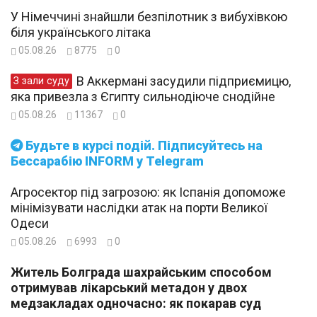
У Німеччині знайшли безпілотник з вибухівкою
біля українського літака
05.08.26
8775
0
В Аккермані засудили підприємицю,
З зали суду
яка привезла з Єгипту сильнодіюче снодійне
05.08.26
11367
0
Будьте в курсі подій. Підписуйтесь на
Бессарабію INFORM у Telegram
Агросектор під загрозою: як Іспанія допоможе
мінімізувати наслідки атак на порти Великої
Одеси
05.08.26
6993
0
Житель Болграда шахрайським способом
отримував лікарський метадон у двох
медзакладах одночасно: як покарав суд