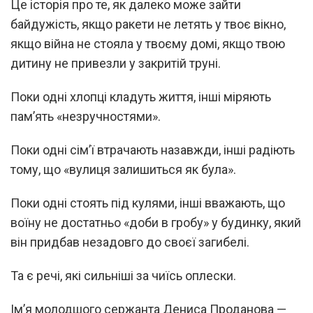
Це історія про те, як далеко може зайти
байдужість, якщо ракети не летять у твоє вікно,
якщо війна не стояла у твоєму домі, якщо твою
дитину не привезли у закритій труні.
Поки одні хлопці кладуть життя, інші міряють
пам’ять «незручностями».
Поки одні сім’ї втрачають назавжди, інші радіють
тому, що «вулиця залишиться як була».
Поки одні стоять під кулями, інші вважають, що
воїну не достатньо «доби в гробу» у будинку, який
він придбав незадовго до своєї загибелі.
Та є речі, які сильніші за чиїсь оплески.
Ім’я молодшого сержанта Дениса Проданова —