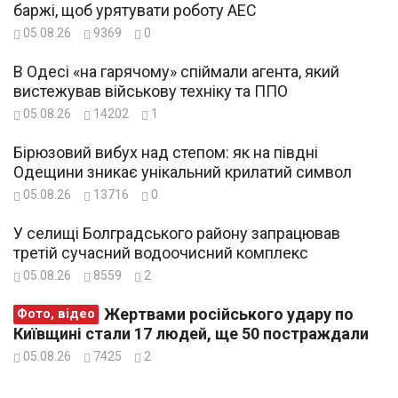
баржі, щоб урятувати роботу АЕС
05.08.26
9369
0
В Одесі «на гарячому» спіймали агента, який
вистежував військову техніку та ППО
05.08.26
14202
1
Бірюзовий вибух над степом: як на півдні
Одещини зникає унікальний крилатий символ
05.08.26
13716
0
У селищі Болградського району запрацював
третій сучасний водоочисний комплекс
05.08.26
8559
2
Жертвами російського удару по
Фото, відео
Київщині стали 17 людей, ще 50 постраждали
05.08.26
7425
2