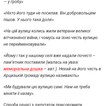
— у гробу»
«
Ніхто його туди не посилав. Він добровольцем
пішов. У нього така доля»
«На цій вулиці колись жили ветерани великої
вітчизняної війни, і чомусь на їхню честь вулицю
не перейменовували»
«Йому і так у нашому селі вже надали почесті –
пам’ятник поставили (малась на увазі
меморіальна дошка
–
авт
.). Нехай на його честь в
Арцизькій громаді вулицю називають»
«Ми будували цю вулицю самі. Нам не треба
міняти її назву».
Спроба однієї з депутаток присоромити