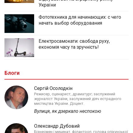
України
Фототехника для начинающих: с чего
начать выбор оборудования
Електросамокати: свобода руху,
економія часу та зручність!
Блоги
Сергій Осолодкін
Режисер, сценарист, драматург; заслужений
журналіст України, заслужений діяч естрадного
мистецтва України. Доцент.
Вулиця, як дзеркало неспокою
Олександр Дубовий
Бізнесмен і меценат, філантроп, голова опікунської