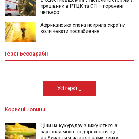
працівників РТЦК та СП – поранені
четверо
Африканська спека накрила Україну –
коли чекати послаблення
У центральному сквері Болграда
облаштовують Алею Слави полеглих
Героїв громади
Герої Бессарабії
03.08.2026
Усі герої
Корисні новини
Ціни на кукурудзу знижуються, а
картопля може подорожчати: що
відбувається на аграрному ринку