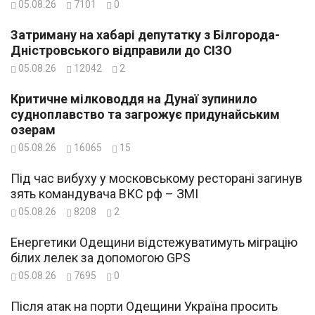
05.08.26
7101
0
Затриману на хабарі депутатку з Білгорода-
Дністровського відправили до СІЗО
05.08.26
12042
2
Критичне мілководдя на Дунаї зупинило
судноплавство та загрожує придунайським
озерам
05.08.26
16065
15
Під час вибуху у московському ресторані загинув
зять командувача ВКС рф – ЗМІ
05.08.26
8208
2
Енергетики Одещини відстежуватимуть міграцію
білих лелек за допомогою GPS
05.08.26
7695
0
Після атак на порти Одещини Україна просить