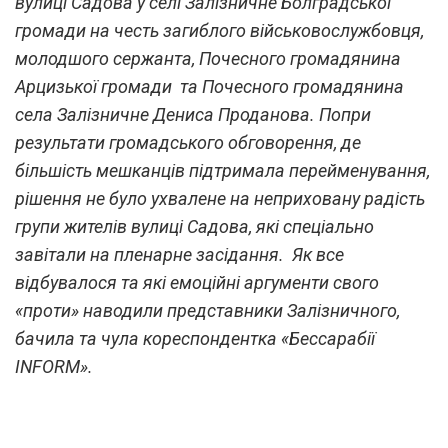
вулиці Садова у селі Залізничне Болградської
громади на честь загиблого військовослужбовця,
молодшого сержанта, Почесного громадянина
Арцизької громади та Почесного громадянина
села Залізничне Дениса Проданова. Попри
результати громадського обговорення, де
більшість мешканців підтримала перейменування,
рішення не було ухвалене на неприховану радість
групи жителів вулиці Садова, які спеціально
завітали на пленарне засідання. Як все
відбувалося та які емоційні аргументи свого
«проти» наводили представники Залізничного,
бачила та чула кореспондентка «Бессарабії
INFORM».