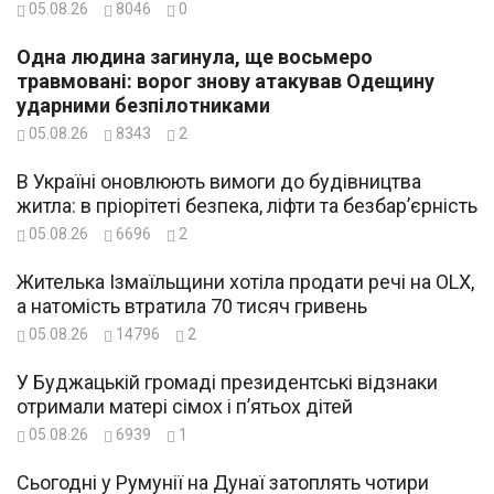
05.08.26
8046
0
Одна людина загинула, ще восьмеро
травмовані: ворог знову атакував Одещину
ударними безпілотниками
05.08.26
8343
2
В Україні оновлюють вимоги до будівництва
житла: в пріорітеті безпека, ліфти та безбар’єрність
05.08.26
6696
2
Жителька Ізмаїльщини хотіла продати речі на OLX,
а натомість втратила 70 тисяч гривень
05.08.26
14796
2
У Буджацькій громаді президентські відзнаки
отримали матері сімох і п’ятьох дітей
05.08.26
6939
1
Сьогодні у Румунії на Дунаї затоплять чотири