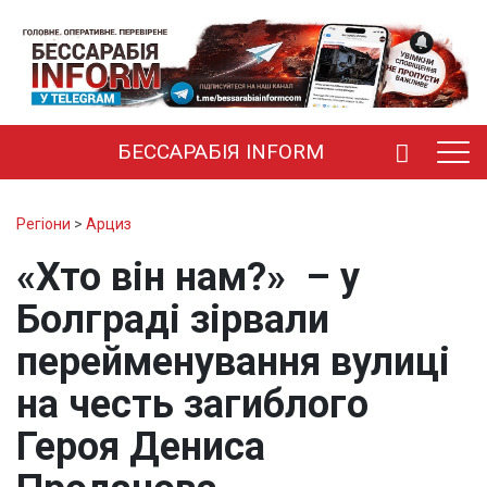
БЕССАРАБІЯ INFORM
Регіони
>
Арциз
«Хто він нам?» – у
Болграді зірвали
перейменування вулиці
на честь загиблого
Героя Дениса