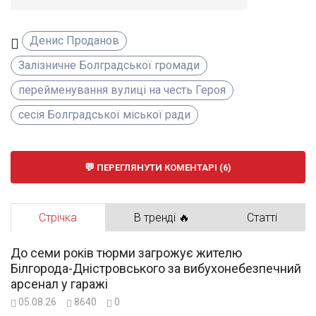
Денис Проданов
Залізничне Болградської громади
перейменування вулиці на честь Героя
сесія Болградської міської ради
ПЕРЕГЛЯНУТИ КОМЕНТАРІ (6)
Стрічка
В тренді 🔥
Статті
До семи років тюрми загрожує жителю
Білгорода-Дністровського за вибухонебезпечний
арсенал у гаражі
05.08.26
8640
0